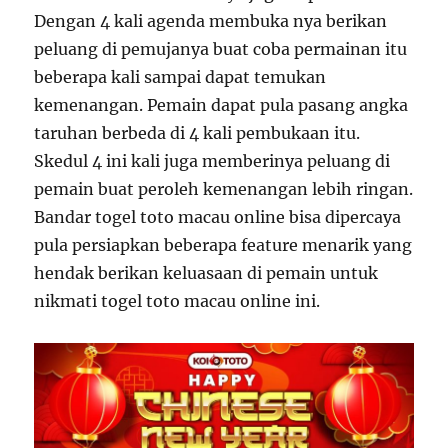
Dengan 4 kali agenda membuka nya berikan
peluang di pemujanya buat coba permainan itu
beberapa kali sampai dapat temukan
kemenangan. Pemain dapat pula pasang angka
taruhan berbeda di 4 kali pembukaan itu.
Skedul 4 ini kali juga memberinya peluang di
pemain buat peroleh kemenangan lebih ringan.
Bandar togel toto macau online bisa dipercaya
pula persiapkan beberapa feature menarik yang
hendak berikan keluasaan di pemain untuk
nikmati togel toto macau online ini.