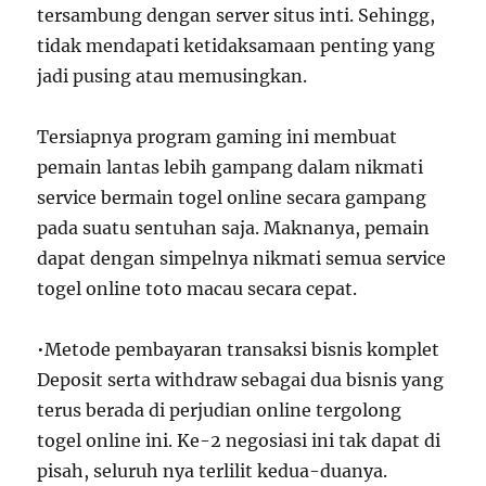
tersambung dengan server situs inti. Sehingg,
tidak mendapati ketidaksamaan penting yang
jadi pusing atau memusingkan.
Tersiapnya program gaming ini membuat
pemain lantas lebih gampang dalam nikmati
service bermain togel online secara gampang
pada suatu sentuhan saja. Maknanya, pemain
dapat dengan simpelnya nikmati semua service
togel online toto macau secara cepat.
•Metode pembayaran transaksi bisnis komplet
Deposit serta withdraw sebagai dua bisnis yang
terus berada di perjudian online tergolong
togel online ini. Ke-2 negosiasi ini tak dapat di
pisah, seluruh nya terlilit kedua-duanya.