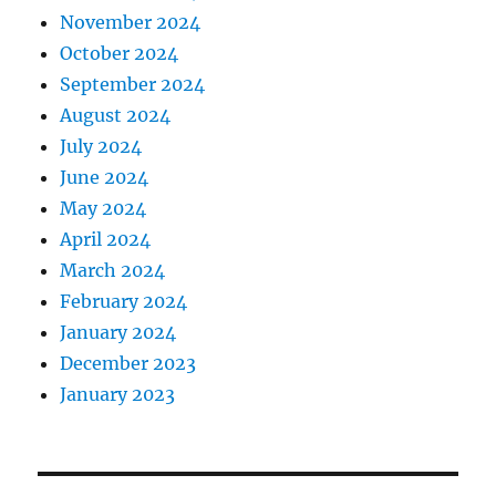
November 2024
October 2024
September 2024
August 2024
July 2024
June 2024
May 2024
April 2024
March 2024
February 2024
January 2024
December 2023
January 2023