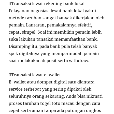
Transaksi lewat rekening bank lokal
Pelayanan negosiasi lewat bank lokal yakni
metode taruhan sangat banyak dikerjakan oleh
pemain. Lantaran, pemakaiannya efektif,
cepat, simpel. Soal ini membikin pemain lebih
suka lakukan tansaksi memanfaatkan bank.
Disamping itu, pada bank pula telah banyak
spek digitalnya yang mempermudah pemain
saat melakukan deposit serta withdraw.
Transaksi lewat e-wallet
E-wallet atau dompet digital satu diantara
service terhebat yang sering dipakai oleh
seluruhnya orang sekarang. Anda bisa nikmati
proses taruhan togel toto macau dengan cara
cepat serta aman tanpa ada potongan ongkos