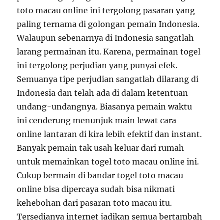
toto macau online ini tergolong pasaran yang
paling ternama di golongan pemain Indonesia.
Walaupun sebenarnya di Indonesia sangatlah
larang permainan itu. Karena, permainan togel
ini tergolong perjudian yang punyai efek.
Semuanya tipe perjudian sangatlah dilarang di
Indonesia dan telah ada di dalam ketentuan
undang-undangnya. Biasanya pemain waktu
ini cenderung menunjuk main lewat cara
online lantaran di kira lebih efektif dan instant.
Banyak pemain tak usah keluar dari rumah
untuk memainkan togel toto macau online ini.
Cukup bermain di bandar togel toto macau
online bisa dipercaya sudah bisa nikmati
kehebohan dari pasaran toto macau itu.
Tersedianya internet jadikan semua bertambah