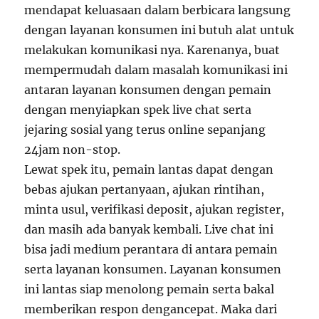
mendapat keluasaan dalam berbicara langsung
dengan layanan konsumen ini butuh alat untuk
melakukan komunikasi nya. Karenanya, buat
mempermudah dalam masalah komunikasi ini
antaran layanan konsumen dengan pemain
dengan menyiapkan spek live chat serta
jejaring sosial yang terus online sepanjang
24jam non-stop.
Lewat spek itu, pemain lantas dapat dengan
bebas ajukan pertanyaan, ajukan rintihan,
minta usul, verifikasi deposit, ajukan register,
dan masih ada banyak kembali. Live chat ini
bisa jadi medium perantara di antara pemain
serta layanan konsumen. Layanan konsumen
ini lantas siap menolong pemain serta bakal
memberikan respon dengancepat. Maka dari