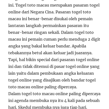
ini. Togel toto macau merupakan pasaran togel
online dari Negara Cina. Pasaran togel toto
macau ini benar-benar disukai oleh pemain
lantaran langkah permainkan pasaran itu
benar-benar ringan sekali. Dalam togel toto
macau ini pemain cuman perlu menduga 2 digit
angka yang bakal keluar bandar. Apabila
tebakannya betul akan keluar jadi juaranya.
Tapi, hal bikin special dari pasaran togel online
ini dan tidak ditemui di pasar togel online yang
lain yaitu dalam pembukaan angka keluaran
togel online yang disajikan oleh bandar togel
toto macau online paling dipercaya.
Dalam togel toto macau online paling dipercaya
ini agenda membuka nya itu 4 kali pada sebuah
hari. Skedul membuka nya juga tiap hari.