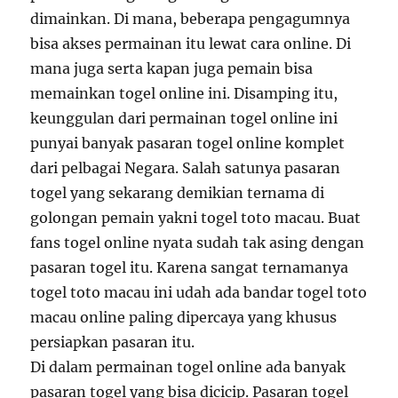
dimainkan. Di mana, beberapa pengagumnya
bisa akses permainan itu lewat cara online. Di
mana juga serta kapan juga pemain bisa
memainkan togel online ini. Disamping itu,
keunggulan dari permainan togel online ini
punyai banyak pasaran togel online komplet
dari pelbagai Negara. Salah satunya pasaran
togel yang sekarang demikian ternama di
golongan pemain yakni togel toto macau. Buat
fans togel online nyata sudah tak asing dengan
pasaran togel itu. Karena sangat ternamanya
togel toto macau ini udah ada bandar togel toto
macau online paling dipercaya yang khusus
persiapkan pasaran itu.
Di dalam permainan togel online ada banyak
pasaran togel yang bisa dicicip. Pasaran togel