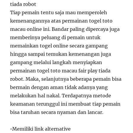
tiada robot
Tiap pemain tentu saja mau memperoleh
kemenangannya atas permainan togel toto
macau online ini. Bandar paling dipercaya juga
memberinya peluang di pemain untuk
memainkan togel online secara gampang
hingga sampai temukan kemenangan juga
gampang melalui langkah menyiapkan
permainan togel toto macau fair play tiada
robot. Maka, selanjutnya beberapa pemain bisa
bermain dengan aman tidak adanya yang
melakukan hal nakal. Terdapatnya metode
keamanan terunggul ini membuat tiap pemain
bisa taruhan secara nyaman dan lancar.
•Memiliki link alternative