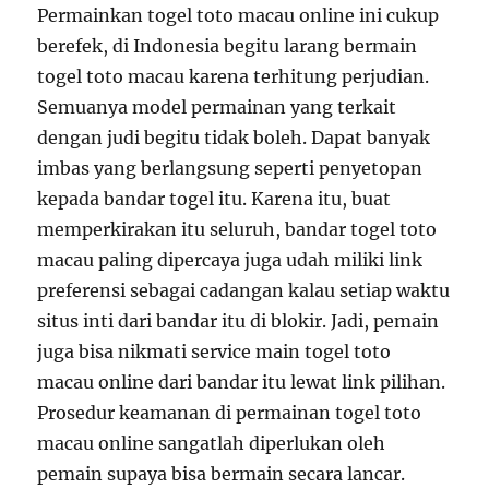
Permainkan togel toto macau online ini cukup
berefek, di Indonesia begitu larang bermain
togel toto macau karena terhitung perjudian.
Semuanya model permainan yang terkait
dengan judi begitu tidak boleh. Dapat banyak
imbas yang berlangsung seperti penyetopan
kepada bandar togel itu. Karena itu, buat
memperkirakan itu seluruh, bandar togel toto
macau paling dipercaya juga udah miliki link
preferensi sebagai cadangan kalau setiap waktu
situs inti dari bandar itu di blokir. Jadi, pemain
juga bisa nikmati service main togel toto
macau online dari bandar itu lewat link pilihan.
Prosedur keamanan di permainan togel toto
macau online sangatlah diperlukan oleh
pemain supaya bisa bermain secara lancar.