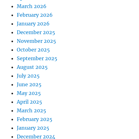
March 2026
February 2026
January 2026
December 2025
November 2025
October 2025
September 2025
August 2025
July 2025
June 2025
May 2025
April 2025
March 2025
February 2025
January 2025
December 2024