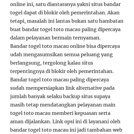
online ini, satu diantaranya yakni situs bandar
togel dapat di blokir oleh pemerintahan. Akan
tetapi, masalah ini lantas bukan satu hambatan
buat bandar togel toto macau paling dipercaya
dalam pelayanan bermain ternyaman.
Bandar togel toto macau online bisa dipercaya
udah mengasumsikan semua peluang yang
berlangsung, tergolong kalau situs
terpentingnya di blokir oleh pemerintahan.
Bandar togel toto macau paling dipercaya
sudah mempersiapkan link alternative pada
jumlah banyak selaku backup situs supaya
masih tetap mendatangkan pelayanan main
togel toto macau memberi kepuasan serta
aman dijalankan. Link opsi ini di layanani oleh
bandar togel toto macau ini jadi tambahan web