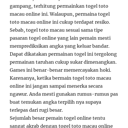
gampang, terhitung permainkan togel toto
macau online ini. Walaupun, permaina togel
toto macau online ini cukup terdapat resiko.
Sebab, togel toto macau sesuai sama tipe
pasaran togel online yang lain pemain mesti
memprediksikan angka yang keluar bandar.
Dapat dikatakan permainan togel ini tergolong
permainan taruhan cukup sukar dimenangkan.
Games ini benar-benar memercayakan hoki.
Karenanya, ketika bermain togel toto macau
online ini jangan sampai menerka secara
ngawur. Anda mesti gunakan rumus-rumus pas
buat temukan angka terpilih nya supaya
terlepas dari rugi besar.
Sejumlah besar pemain togel online tentu
sangat akrab dengan togel toto macau online