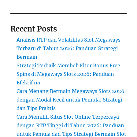
Recent Posts
Analisis RTP dan Volatilitas Slot Megaways
Terbaru di Tahun 2026: Panduan Strategi
Bermain
Strategi Terbaik Membeli Fitur Bonus Free
Spins di Megaways Slots 2026: Panduan
Efektif na
Cara Menang Bermain Megaways Slots 2026
dengan Modal Kecil untuk Pemula: Strategi
dan Tips Praktis
Cara Memilih Situs Slot Online Terpercaya
dengan RTP Tinggi di Tahun 2026: Panduan
untuk Pemula dan Tips Strategi Bermain Slot