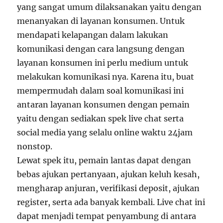
yang sangat umum dilaksanakan yaitu dengan
menanyakan di layanan konsumen. Untuk
mendapati kelapangan dalam lakukan
komunikasi dengan cara langsung dengan
layanan konsumen ini perlu medium untuk
melakukan komunikasi nya. Karena itu, buat
mempermudah dalam soal komunikasi ini
antaran layanan konsumen dengan pemain
yaitu dengan sediakan spek live chat serta
social media yang selalu online waktu 24jam
nonstop.
Lewat spek itu, pemain lantas dapat dengan
bebas ajukan pertanyaan, ajukan keluh kesah,
mengharap anjuran, verifikasi deposit, ajukan
register, serta ada banyak kembali. Live chat ini
dapat menjadi tempat penyambung di antara