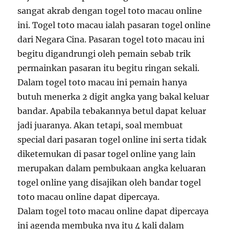
sangat akrab dengan togel toto macau online
ini. Togel toto macau ialah pasaran togel online
dari Negara Cina. Pasaran togel toto macau ini
begitu digandrungi oleh pemain sebab trik
permainkan pasaran itu begitu ringan sekali.
Dalam togel toto macau ini pemain hanya
butuh menerka 2 digit angka yang bakal keluar
bandar. Apabila tebakannya betul dapat keluar
jadi juaranya. Akan tetapi, soal membuat
special dari pasaran togel online ini serta tidak
diketemukan di pasar togel online yang lain
merupakan dalam pembukaan angka keluaran
togel online yang disajikan oleh bandar togel
toto macau online dapat dipercaya.
Dalam togel toto macau online dapat dipercaya
ini agenda membuka nya itu 4 kali dalam