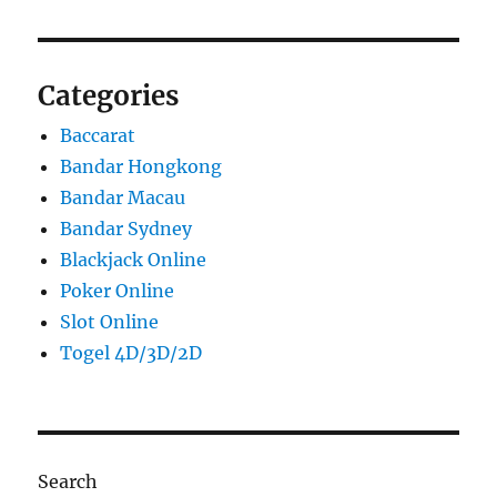
Categories
Baccarat
Bandar Hongkong
Bandar Macau
Bandar Sydney
Blackjack Online
Poker Online
Slot Online
Togel 4D/3D/2D
Search