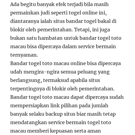
Ada begitu banyak efek terjadi bila masih
permainkan judi seperti togel online ini,
diantaranya ialah situs bandar togel bakal di
blokir oleh pemerintahan. Tetapi, ini juga
bukan satu hambatan untuk bandar togel toto
macau bisa dipercaya dalam service bermain
ternyaman.
Bandar togel toto macau online bisa dipercaya
udah mengira-ngira semua peluang yang
berlangsung, termaksud apabila situs
terpentingnya di blokir oleh pemerintahan.
Bandar togel toto macau dapat dipercaya sudah
mempersiapkan link pilihan pada jumlah
banyak selaku backup situs biar masih tetap
mendatangkan service bermain togel toto
macau memberi kepuasan serta aman