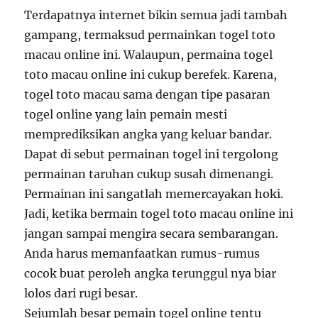
Terdapatnya internet bikin semua jadi tambah
gampang, termaksud permainkan togel toto
macau online ini. Walaupun, permaina togel
toto macau online ini cukup berefek. Karena,
togel toto macau sama dengan tipe pasaran
togel online yang lain pemain mesti
memprediksikan angka yang keluar bandar.
Dapat di sebut permainan togel ini tergolong
permainan taruhan cukup susah dimenangi.
Permainan ini sangatlah memercayakan hoki.
Jadi, ketika bermain togel toto macau online ini
jangan sampai mengira secara sembarangan.
Anda harus memanfaatkan rumus-rumus
cocok buat peroleh angka terunggul nya biar
lolos dari rugi besar.
Sejumlah besar pemain togel online tentu