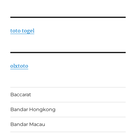
toto togel
olxtoto
Baccarat
Bandar Hongkong
Bandar Macau