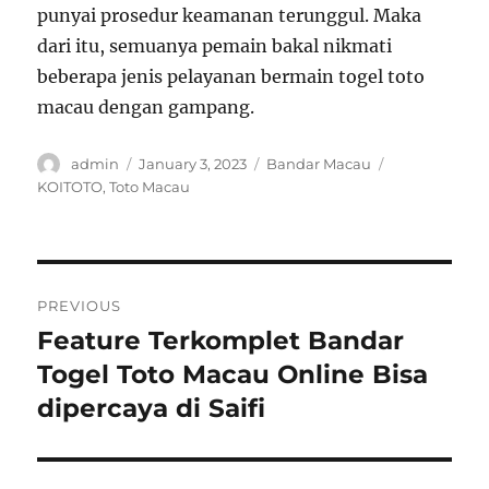
punyai prosedur keamanan terunggul. Maka
dari itu, semuanya pemain bakal nikmati
beberapa jenis pelayanan bermain togel toto
macau dengan gampang.
Author
Posted
Categories
Tags
admin
January 3, 2023
Bandar Macau
on
KOITOTO
,
Toto Macau
Post
PREVIOUS
navigation
Feature Terkomplet Bandar
Previous
post:
Togel Toto Macau Online Bisa
dipercaya di Saifi