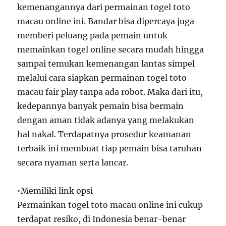
kemenangannya dari permainan togel toto
macau online ini. Bandar bisa dipercaya juga
memberi peluang pada pemain untuk
memainkan togel online secara mudah hingga
sampai temukan kemenangan lantas simpel
melalui cara siapkan permainan togel toto
macau fair play tanpa ada robot. Maka dari itu,
kedepannya banyak pemain bisa bermain
dengan aman tidak adanya yang melakukan
hal nakal. Terdapatnya prosedur keamanan
terbaik ini membuat tiap pemain bisa taruhan
secara nyaman serta lancar.
•Memiliki link opsi
Permainkan togel toto macau online ini cukup
terdapat resiko, di Indonesia benar-benar