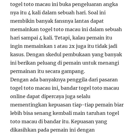
togel toto macau ini buka pengeluaran angka
nya itu 4 kali dalam sebuah hari. Soal ini
membikin banyak fansnya lantas dapat
memainkan togel toto macau ini dalam sebuah
hari sampai 4 kali. Tetapi, kalau pemain itu
ingin memainkan 1 atau 2x juga itu tidak jadi
kasus. Dengan skedul pembukaan yang banyak
ini berikan peluang di pemain untuk menangi
permainan itu secara gampang.
Dengan ada banyaknya penggila dari pasaran
togel toto macau ini, bandar togel toto macau
online dapat dipercaya juga selalu
mementingkan kepuasan tiap-tiap pemain biar
lebih bisa senang kembali main taruhan togel
toto macau di bandar itu. Kepuasan yang
dikasihkan pada pemain ini dengan