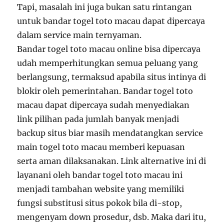
Tapi, masalah ini juga bukan satu rintangan
untuk bandar togel toto macau dapat dipercaya
dalam service main ternyaman.
Bandar togel toto macau online bisa dipercaya
udah memperhitungkan semua peluang yang
berlangsung, termaksud apabila situs intinya di
blokir oleh pemerintahan. Bandar togel toto
macau dapat dipercaya sudah menyediakan
link pilihan pada jumlah banyak menjadi
backup situs biar masih mendatangkan service
main togel toto macau memberi kepuasan
serta aman dilaksanakan. Link alternative ini di
layanani oleh bandar togel toto macau ini
menjadi tambahan website yang memiliki
fungsi substitusi situs pokok bila di-stop,
mengenyam down prosedur, dsb. Maka dari itu,