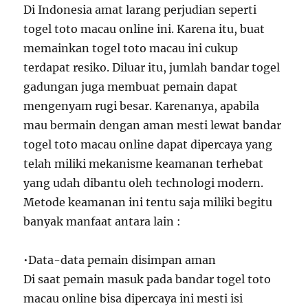
Di Indonesia amat larang perjudian seperti
togel toto macau online ini. Karena itu, buat
memainkan togel toto macau ini cukup
terdapat resiko. Diluar itu, jumlah bandar togel
gadungan juga membuat pemain dapat
mengenyam rugi besar. Karenanya, apabila
mau bermain dengan aman mesti lewat bandar
togel toto macau online dapat dipercaya yang
telah miliki mekanisme keamanan terhebat
yang udah dibantu oleh technologi modern.
Metode keamanan ini tentu saja miliki begitu
banyak manfaat antara lain :
•Data-data pemain disimpan aman
Di saat pemain masuk pada bandar togel toto
macau online bisa dipercaya ini mesti isi