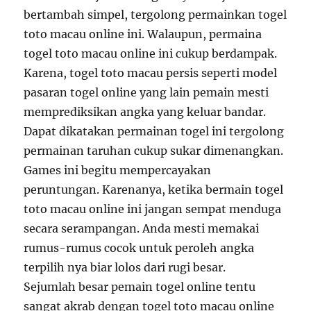
bertambah simpel, tergolong permainkan togel
toto macau online ini. Walaupun, permaina
togel toto macau online ini cukup berdampak.
Karena, togel toto macau persis seperti model
pasaran togel online yang lain pemain mesti
memprediksikan angka yang keluar bandar.
Dapat dikatakan permainan togel ini tergolong
permainan taruhan cukup sukar dimenangkan.
Games ini begitu mempercayakan
peruntungan. Karenanya, ketika bermain togel
toto macau online ini jangan sempat menduga
secara serampangan. Anda mesti memakai
rumus-rumus cocok untuk peroleh angka
terpilih nya biar lolos dari rugi besar.
Sejumlah besar pemain togel online tentu
sangat akrab dengan togel toto macau online