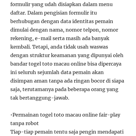
formulir yang udah disiapkan dalam menu
daftar. Dalam pengisian formulir itu
berhubugan dengan data identitas pemain
dimulai dengan nama, nomor telpon, nomor
rekening, e-mail serta masih ada banyak
kembali. Tetapi, anda tidak usah waswas
dengan struktur keamanan yang dipunyai oleh
bandar togel toto macau online bisa dipercaya
ini seluruh sejumlah data pemain akan
disimpan aman tanpa ada ringan bocor di siapa
saja, terutamanya pada beberapa orang yang
tak bertanggung-jawab.
•Permainan togel toto macau online fair-play
tanpa robot
Tiap-tiap pemain tentu saja pengin mendapati