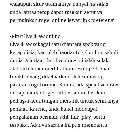
walaupun situs utamannya punyai masalah
anda lantas tetap dapat rasakan serunya
permainkan togel online lewat link preferensi.
•Fitur live draw online
Live draw sebagai satu diantara spek yang
kerap disiapkan oleh bandar togel online sah di
dunia. Manfaat dari live draw ini ialah selaku
alat untuk memperlihatkan result perkiraan
terakhir yang dikeluarkan oleh semasing
pasaran togel online. Karena ada spek live draw
di tiap bandar togel online sah ini berikan
pelbagai keuntungan menarik untuk semuanya
pemain. Karena, anda bakal mendapat
pengalaman bermain adil, fair-play, serta
terbuka. Adanya sarana ini pun membantu