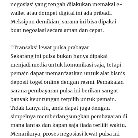
negosiasi yang tengah dilakukan memakai e-
wallet atau dompet digital ini ada pribadi.
Meksipun demikian, sarana ini bisa dipakai
buat negosiasi secara aman dan cepat.
Transaksi lewat pulsa prabayar
Sekarang ini pulsa bukan hanya dipakai
menjadi media untuk komunikasi saja, tetapi
pemain dapat memanfaatkan untuk alat bisnis
deposit togel online dengan resmi. Pemakaian
sarana pembayaran pulsa ini berikan sangat
banyak keuntungan terpilih untuk pemain.
Tidak hanya itu, anda dapat juga dengan
simpelnya memberlangsungkan pembayaran di
mana lantas dan kapan saja tiada terlilit waktu.
Menariknya, proses negosiasi lewat pulsa ini