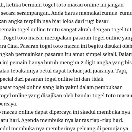
i, ketika bermain togel toto macau online ini jangan
 secara serampangan. Anda harus memakai rumus-rum
n angka terpilih nya biar lolos dari rugi besar.
pemain togel online tentu sangat akrab dengan togel to
i. Togel toto macau merupakan pasaran togel online yan
ra Cina. Pasaran togel toto macau ini begitu disukai ole
ngkah permainkan pasaran itu amat simpel sekali. Dala
u ini pemain hanya butuh mengira 2 digit angka yang bis
alau tebakannya betul dapat keluar jadi juaranya. Tapi,
ecial dari pasaran togel online ini dan tidak
pasar togel online yang lain yakni dalam pembukaan
ogel online yang disajikan oleh bandar togel toto maca
percaya.
o macau online dapat dipercaya ini skedul membuka nya
suatu hari. Agenda membuka nya lantas tiap-tiap hari.
skedul membuka nya memberinya peluang di pemujanya