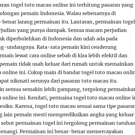
asaran togel toto macau online ini terhitung pasaran yang
 golongan pemain Indonesia. Walau sebenarnya di
-benar larang permainan itu. Lantaran, permainan togel
erjudian yang punya dampak. Semua macam perjudian
ak diperbolehkan di Indonesia dan udah ada pada
ng-undangnya. Rata-rata pemain kini cenderung
in lewat cara online sebab di kira lebih efektif dan
 pemain tidak usah keluar dari rumah untuk memainkan
 online ini. Cukup main di bandar togel toto macau onli
apat nikmati serunya dari pasaran toto macau itu.
kin semua semakin lebih gampang, tergolong permainka
 online ini. Kendati, permaina togel toto macau online i
esiko. Karena, togel toto macau sesuai sama tipe pasara
ng lain pemain mesti memprediksikan angka yang keluar
i sebut permainan togel ini tergolong permainan taruha
menangi. Permainan ini benar-benar memercayakan