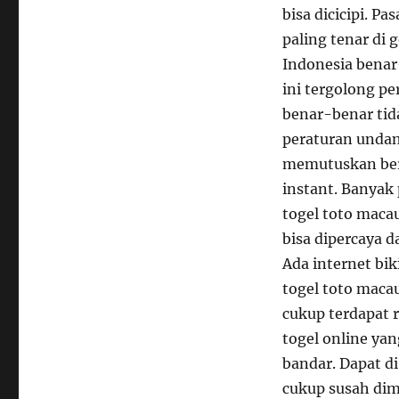
bisa dicicipi. P
paling tenar di
Indonesia benar
ini tergolong p
benar-benar tid
peraturan unda
memutuskan berma
instant. Banyak
togel toto macau
bisa dipercaya d
Ada internet bi
togel toto macau
cukup terdapat r
togel online ya
bandar. Dapat d
cukup susah di