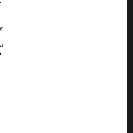
n
ng
si
n