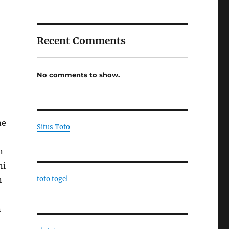
Recent Comments
No comments to show.
ne
Situs Toto
n
ni
toto togel
n
n