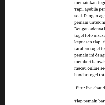
memainkan togel
Tapi, apabila pe
soal. Dengan a
pemain untuk m
Dengan adanya b
togel toto maca
kepuasan tiap-t
taruhan togel to
pemain ini deng
memberi banyak
macau online sec
bandar togel tot
•Fitur live chat
Tiap pemain bar