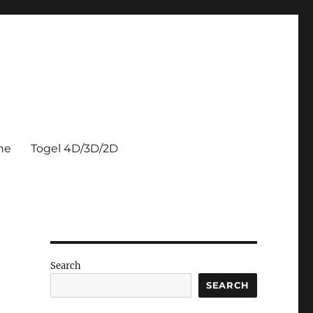
ne
Togel 4D/3D/2D
Search
SEARCH