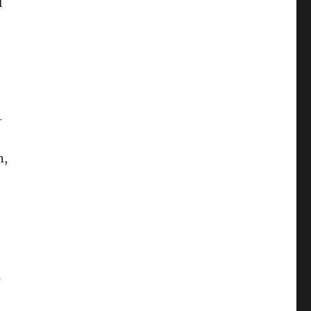
l
-
n,
a