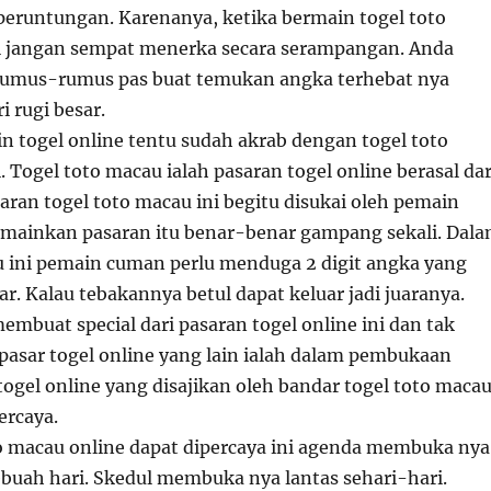
runtungan. Karenanya, ketika bermain togel toto
i jangan sempat menerka secara serampangan. Anda
rumus-rumus pas buat temukan angka terhebat nya
i rugi besar.
n togel online tentu sudah akrab dengan togel toto
. Togel toto macau ialah pasaran togel online berasal dar
aran togel toto macau ini begitu disukai oleh pemain
ermainkan pasaran itu benar-benar gampang sekali. Dal
u ini pemain cuman perlu menduga 2 digit angka yang
ar. Kalau tebakannya betul dapat keluar jadi juaranya.
membuat special dari pasaran togel online ini dan tak
pasar togel online yang lain ialah dalam pembukaan
ogel online yang disajikan oleh bandar togel toto maca
ercaya.
o macau online dapat dipercaya ini agenda membuka nya
sebuah hari. Skedul membuka nya lantas sehari-hari.