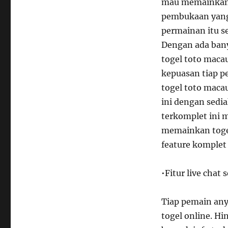
mau memainkan 1
pembukaan yang
permainan itu s
Dengan ada bany
togel toto maca
kepuasan tiap p
togel toto maca
ini dengan sedia
terkomplet ini 
memainkan togel 
feature komplet 
•Fitur live chat 
Tiap pemain an
togel online. H