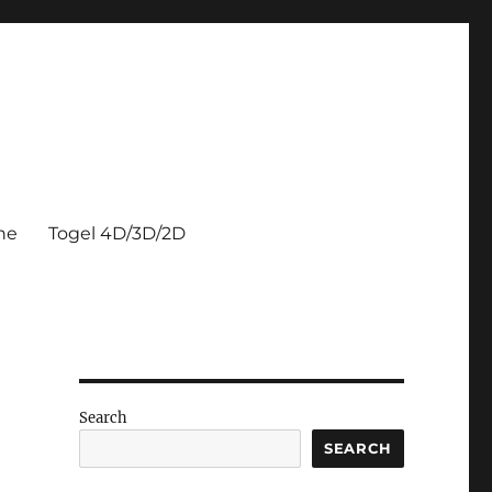
ne
Togel 4D/3D/2D
Search
SEARCH