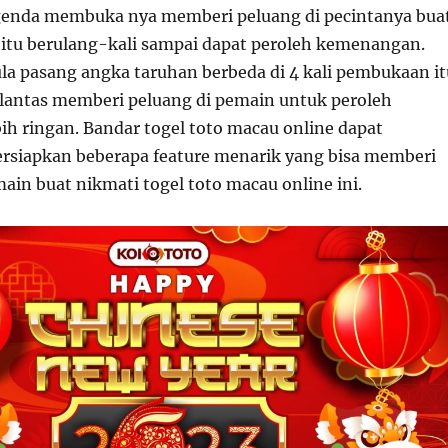
genda membuka nya memberi peluang di pecintanya bua
itu berulang-kali sampai dapat peroleh kemenangan.
la pasang angka taruhan berbeda di 4 kali pembukaan it
i lantas memberi peluang di pemain untuk peroleh
h ringan. Bandar togel toto macau online dapat
ersiapkan beberapa feature menarik yang bisa memberi
ain buat nikmati togel toto macau online ini.