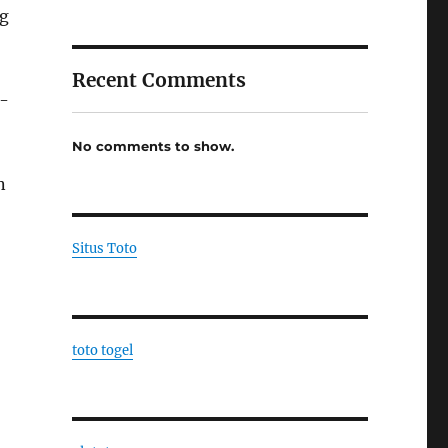
ng
Recent Comments
r-
No comments to show.
n
Situs Toto
toto togel