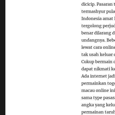
dicicip. Pasaran
termashyur pula
Indonesia amat 
tergolong perju
benar dilarang 
undangnya. Beb
lewat cara onlin
tak usah keluar
Cukup bermain d
dapat nikmati k
Ada internet ja
permainkan toge
macau online in
sama type pasar
angka yang kelua
permainan taruh