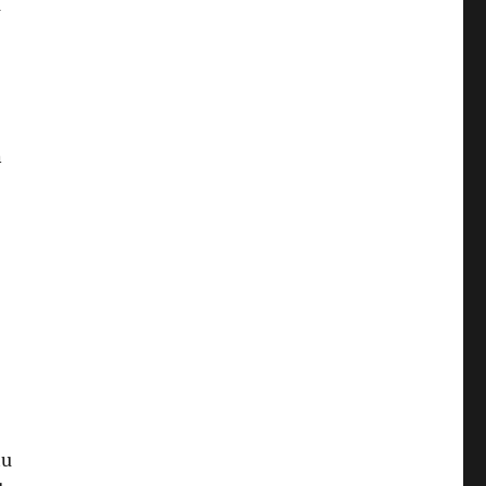
a
n
tu