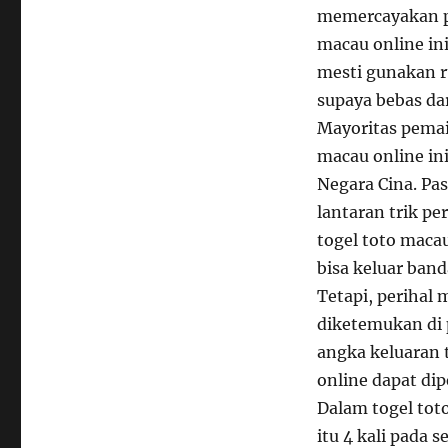
memercayakan pe
macau online in
mesti gunakan 
supaya bebas dar
Mayoritas pemai
macau online ini
Negara Cina. Pas
lantaran trik p
togel toto maca
bisa keluar band
Tetapi, perihal 
diketemukan di 
angka keluaran t
online dapat dip
Dalam togel tot
itu 4 kali pada 