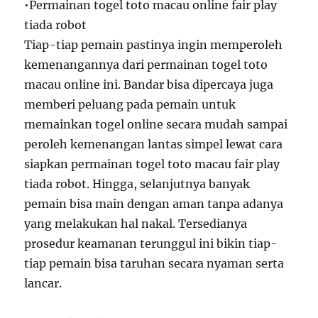
•Permainan togel toto macau online fair play
tiada robot
Tiap-tiap pemain pastinya ingin memperoleh
kemenangannya dari permainan togel toto
macau online ini. Bandar bisa dipercaya juga
memberi peluang pada pemain untuk
memainkan togel online secara mudah sampai
peroleh kemenangan lantas simpel lewat cara
siapkan permainan togel toto macau fair play
tiada robot. Hingga, selanjutnya banyak
pemain bisa main dengan aman tanpa adanya
yang melakukan hal nakal. Tersedianya
prosedur keamanan terunggul ini bikin tiap-
tiap pemain bisa taruhan secara nyaman serta
lancar.