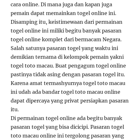
cara online. Di mana juga dan kapan juga
pemain dapat memainkan togel online ini.
Disamping itu, keistimewaan dari permainan
togel online ini miliki begitu banyak pasaran
togel online komplet dari bermacam Negara.
Salah satunya pasaran togel yang waktu ini
demikian ternama di kelompok pemain yakni
togel toto macau. Buat pengagum togel online
pastinya tidak asing dengan pasaran togel itu.
Karena amat termashyurnya togel toto macau
ini udah ada bandar togel toto macau online
dapat dipercaya yang privat persiapkan pasaran
itu.
Di permainan togel online ada begitu banyak
pasaran togel yang bisa dicicipi. Pasaran togel
toto macau online ini tergolong pasaran yang