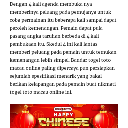
Dengan 4 kali agenda membuka nya
memberinya peluang pada pemujanya untuk
coba permainan itu beberapa kali sampai dapat
peroleh kemenangan. Pemain dapat pula
pasang angka taruhan berbeda di 4 kali
pembukaan itu. Skedul 4 ini kali lantas
memberi peluang pada pemain untuk temukan
kemenangan lebih simpel. Bandar togel toto
macau online paling dipercaya pun persiapkan
sejumlah spesifikasi menarik yang bakal
berikan kelapangan pada pemain buat nikmati
togel toto macau online ini.