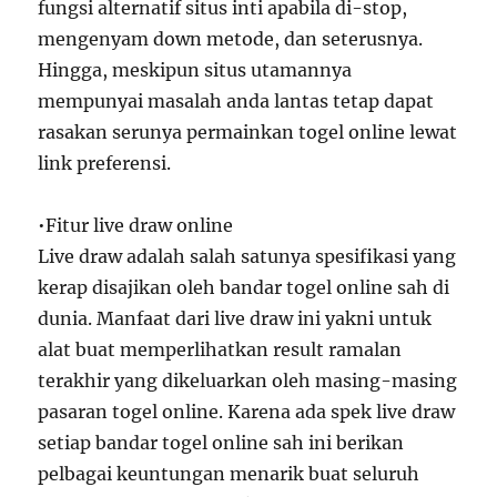
fungsi alternatif situs inti apabila di-stop,
mengenyam down metode, dan seterusnya.
Hingga, meskipun situs utamannya
mempunyai masalah anda lantas tetap dapat
rasakan serunya permainkan togel online lewat
link preferensi.
•Fitur live draw online
Live draw adalah salah satunya spesifikasi yang
kerap disajikan oleh bandar togel online sah di
dunia. Manfaat dari live draw ini yakni untuk
alat buat memperlihatkan result ramalan
terakhir yang dikeluarkan oleh masing-masing
pasaran togel online. Karena ada spek live draw
setiap bandar togel online sah ini berikan
pelbagai keuntungan menarik buat seluruh