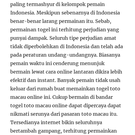
paling termashyur di kelompok pemain
Indonesia. Meskipun sebenarnya di Indonesia
benar-benar larang permainan itu. Sebab,
permainan togel ini terhitung perjudian yang
punyai dampak. Seluruh tipe perjudian amat
tidak diperbolehkan di Indonesia dan telah ada
pada peraturan undang-undangnya. Biasanya
pemain waktu ini cenderung menunjuk
bermain lewat cara online lantaran dikira lebih
efektif dan instant. Banyak pemain tidak usah
keluar dari rumah buat memainkan togel toto
macau online ini. Cukup bermain di bandar
togel toto macau online dapat dipercaya dapat
nikmati serunya dari pasaran toto macau itu.
Tersedianya internet bikin seluruhnya
bertambah gampang, terhitung permainkan