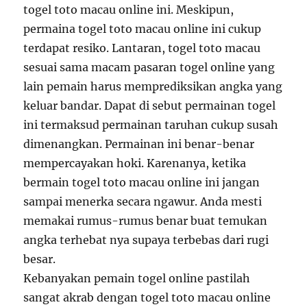
togel toto macau online ini. Meskipun,
permaina togel toto macau online ini cukup
terdapat resiko. Lantaran, togel toto macau
sesuai sama macam pasaran togel online yang
lain pemain harus memprediksikan angka yang
keluar bandar. Dapat di sebut permainan togel
ini termaksud permainan taruhan cukup susah
dimenangkan. Permainan ini benar-benar
mempercayakan hoki. Karenanya, ketika
bermain togel toto macau online ini jangan
sampai menerka secara ngawur. Anda mesti
memakai rumus-rumus benar buat temukan
angka terhebat nya supaya terbebas dari rugi
besar.
Kebanyakan pemain togel online pastilah
sangat akrab dengan togel toto macau online