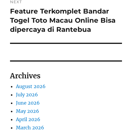
NEXT
Feature Terkomplet Bandar
Next
post:
Togel Toto Macau Online Bisa
dipercaya di Rantebua
Archives
August 2026
July 2026
June 2026
May 2026
April 2026
March 2026