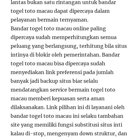
lantas bukan satu rintangan untuk bandar
togel toto macau dapat dipercaya dalam
pelayanan bermain ternyaman.
Bandar togel toto macau online paling
dipercaya sudah memperhitungkan semua
peluang yang berlangsung, terhitung bila situs
intinya di blokir oleh pemerintahan. Bandar
togel toto macau bisa dipercaya sudah
menyediakan link preferensi pada jumlah
banyak jadi backup situs biar selalu
mendatangkan service bermain togel toto
macau memberi kepuasan serta aman
dilaksanakan. Link pilihan ini di layanani oleh
bandar togel toto macau ini selaku tambahan
site yang memiliki fungsi substitusi situs inti
kalau di-stop, mengenyam down struktur, dan