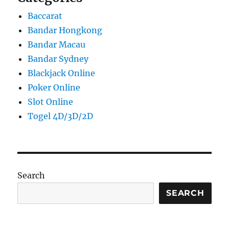
Baccarat
Bandar Hongkong
Bandar Macau
Bandar Sydney
Blackjack Online
Poker Online
Slot Online
Togel 4D/3D/2D
Search
SEARCH