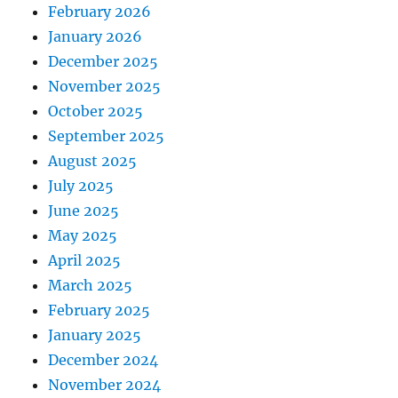
February 2026
January 2026
December 2025
November 2025
October 2025
September 2025
August 2025
July 2025
June 2025
May 2025
April 2025
March 2025
February 2025
January 2025
December 2024
November 2024