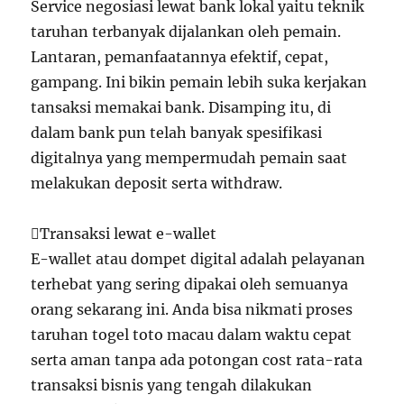
Service negosiasi lewat bank lokal yaitu teknik
taruhan terbanyak dijalankan oleh pemain.
Lantaran, pemanfaatannya efektif, cepat,
gampang. Ini bikin pemain lebih suka kerjakan
tansaksi memakai bank. Disamping itu, di
dalam bank pun telah banyak spesifikasi
digitalnya yang mempermudah pemain saat
melakukan deposit serta withdraw.
Transaksi lewat e-wallet
E-wallet atau dompet digital adalah pelayanan
terhebat yang sering dipakai oleh semuanya
orang sekarang ini. Anda bisa nikmati proses
taruhan togel toto macau dalam waktu cepat
serta aman tanpa ada potongan cost rata-rata
transaksi bisnis yang tengah dilakukan