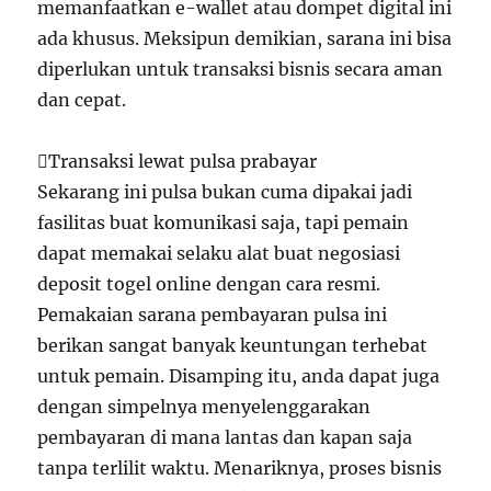
memanfaatkan e-wallet atau dompet digital ini
ada khusus. Meksipun demikian, sarana ini bisa
diperlukan untuk transaksi bisnis secara aman
dan cepat.
Transaksi lewat pulsa prabayar
Sekarang ini pulsa bukan cuma dipakai jadi
fasilitas buat komunikasi saja, tapi pemain
dapat memakai selaku alat buat negosiasi
deposit togel online dengan cara resmi.
Pemakaian sarana pembayaran pulsa ini
berikan sangat banyak keuntungan terhebat
untuk pemain. Disamping itu, anda dapat juga
dengan simpelnya menyelenggarakan
pembayaran di mana lantas dan kapan saja
tanpa terlilit waktu. Menariknya, proses bisnis