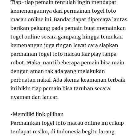
Tiap-tiap pemain tentulah ingin mendapat
kemenangannya dari permainan togel toto
macau online ini. Bandar dapat dipercaya lantas
berikan peluang pada pemain buat memainkan
togel online secara gampang hingga temukan
kemenangan juga ringan lewat cara siapkan
permainan togel toto macau fair play tanpa
robot. Maka, nanti beberapa pemain bisa main
dengan aman tak ada yang melakukan
perbuatan nakal. Ada skema keamanan terbaik
ini bikin tiap pemain bisa taruhan secara
nyaman dan lancar.
•Memiliki link pilihan
Permainkan togel toto macau online ini cukup
terdapat resiko, di Indonesia begitu larang