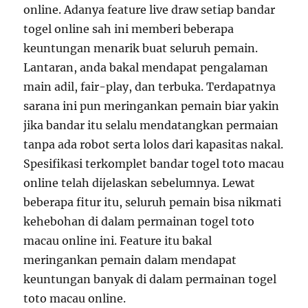
online. Adanya feature live draw setiap bandar
togel online sah ini memberi beberapa
keuntungan menarik buat seluruh pemain.
Lantaran, anda bakal mendapat pengalaman
main adil, fair-play, dan terbuka. Terdapatnya
sarana ini pun meringankan pemain biar yakin
jika bandar itu selalu mendatangkan permaian
tanpa ada robot serta lolos dari kapasitas nakal.
Spesifikasi terkomplet bandar togel toto macau
online telah dijelaskan sebelumnya. Lewat
beberapa fitur itu, seluruh pemain bisa nikmati
kehebohan di dalam permainan togel toto
macau online ini. Feature itu bakal
meringankan pemain dalam mendapat
keuntungan banyak di dalam permainan togel
toto macau online.