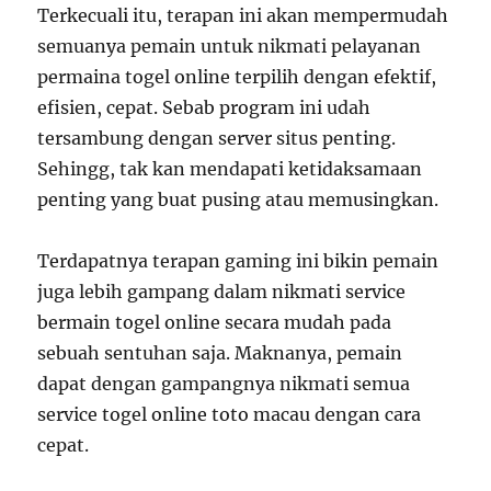
Terkecuali itu, terapan ini akan mempermudah
semuanya pemain untuk nikmati pelayanan
permaina togel online terpilih dengan efektif,
efisien, cepat. Sebab program ini udah
tersambung dengan server situs penting.
Sehingg, tak kan mendapati ketidaksamaan
penting yang buat pusing atau memusingkan.
Terdapatnya terapan gaming ini bikin pemain
juga lebih gampang dalam nikmati service
bermain togel online secara mudah pada
sebuah sentuhan saja. Maknanya, pemain
dapat dengan gampangnya nikmati semua
service togel online toto macau dengan cara
cepat.