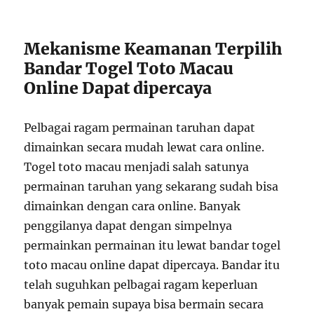
Mekanisme Keamanan Terpilih
Bandar Togel Toto Macau
Online Dapat dipercaya
Pelbagai ragam permainan taruhan dapat
dimainkan secara mudah lewat cara online.
Togel toto macau menjadi salah satunya
permainan taruhan yang sekarang sudah bisa
dimainkan dengan cara online. Banyak
penggilanya dapat dengan simpelnya
permainkan permainan itu lewat bandar togel
toto macau online dapat dipercaya. Bandar itu
telah suguhkan pelbagai ragam keperluan
banyak pemain supaya bisa bermain secara