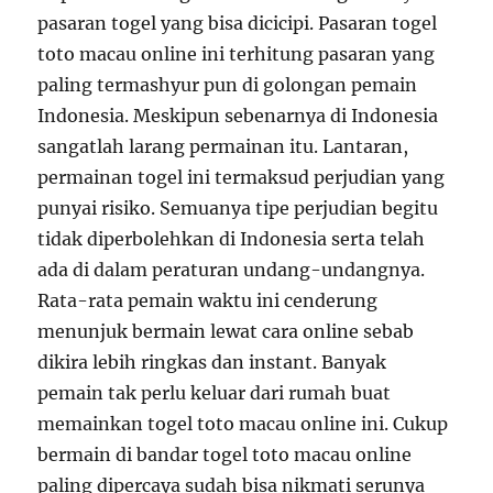
pasaran togel yang bisa dicicipi. Pasaran togel
toto macau online ini terhitung pasaran yang
paling termashyur pun di golongan pemain
Indonesia. Meskipun sebenarnya di Indonesia
sangatlah larang permainan itu. Lantaran,
permainan togel ini termaksud perjudian yang
punyai risiko. Semuanya tipe perjudian begitu
tidak diperbolehkan di Indonesia serta telah
ada di dalam peraturan undang-undangnya.
Rata-rata pemain waktu ini cenderung
menunjuk bermain lewat cara online sebab
dikira lebih ringkas dan instant. Banyak
pemain tak perlu keluar dari rumah buat
memainkan togel toto macau online ini. Cukup
bermain di bandar togel toto macau online
paling dipercaya sudah bisa nikmati serunya