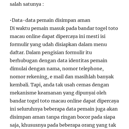
salah satunya :
•Data-data pemain disimpan aman
Di waktu pemain masuk pada bandar togel toto
macau online dapat dipercaya ini mesti isi
formulir yang udah disiapkan dalam menu
daftar. Dalam pengisian formulir itu
berhubugan dengan data identitas pemain
dimulai dengan nama, nomor telephone,
nomor rekening, e mail dan masihlah banyak
kembali. Tapi, anda tak usah cemas dengan
mekanisme keamanan yang dipunyai oleh
bandar togel toto macau online dapat dipercaya
ini seluruhnya beberapa data pemain juga akan
disimpan aman tanpa ringan bocor pada siapa
saja, khususnya pada beberapa orang yang tak