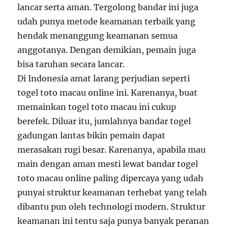
lancar serta aman. Tergolong bandar ini juga
udah punya metode keamanan terbaik yang
hendak menanggung keamanan semua
anggotanya. Dengan demikian, pemain juga
bisa taruhan secara lancar.
Di Indonesia amat larang perjudian seperti
togel toto macau online ini. Karenanya, buat
memainkan togel toto macau ini cukup
berefek. Diluar itu, jumlahnya bandar togel
gadungan lantas bikin pemain dapat
merasakan rugi besar. Karenanya, apabila mau
main dengan aman mesti lewat bandar togel
toto macau online paling dipercaya yang udah
punyai struktur keamanan terhebat yang telah
dibantu pun oleh technologi modern. Struktur
keamanan ini tentu saja punya banyak peranan