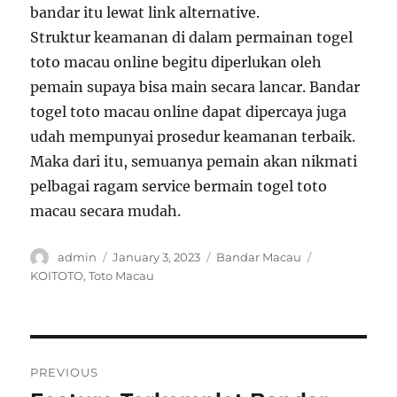
bandar itu lewat link alternative.
Struktur keamanan di dalam permainan togel
toto macau online begitu diperlukan oleh
pemain supaya bisa main secara lancar. Bandar
togel toto macau online dapat dipercaya juga
udah mempunyai prosedur keamanan terbaik.
Maka dari itu, semuanya pemain akan nikmati
pelbagai ragam service bermain togel toto
macau secara mudah.
Author
Posted
Categories
Tags
admin
January 3, 2023
Bandar Macau
on
KOITOTO
,
Toto Macau
Post
PREVIOUS
navigation