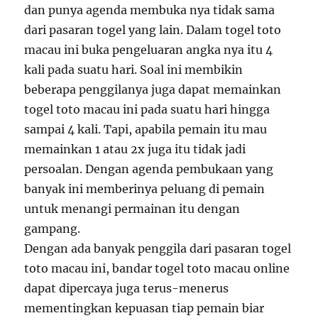
dan punya agenda membuka nya tidak sama
dari pasaran togel yang lain. Dalam togel toto
macau ini buka pengeluaran angka nya itu 4
kali pada suatu hari. Soal ini membikin
beberapa penggilanya juga dapat memainkan
togel toto macau ini pada suatu hari hingga
sampai 4 kali. Tapi, apabila pemain itu mau
memainkan 1 atau 2x juga itu tidak jadi
persoalan. Dengan agenda pembukaan yang
banyak ini memberinya peluang di pemain
untuk menangi permainan itu dengan
gampang.
Dengan ada banyak penggila dari pasaran togel
toto macau ini, bandar togel toto macau online
dapat dipercaya juga terus-menerus
mementingkan kepuasan tiap pemain biar