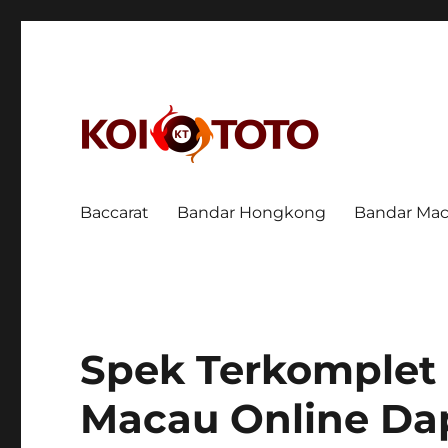
Daftar Bandar Toto Macau Terpercaya
Freerestaurantcoupons
Baccarat
Bandar Hongkong
Bandar Ma
Spek Terkomplet 
Macau Online Dap