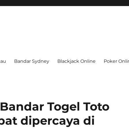
now
cau
Bandar Sydney
Blackjack Online
Poker Onli
Bandar Togel Toto
at dipercaya di