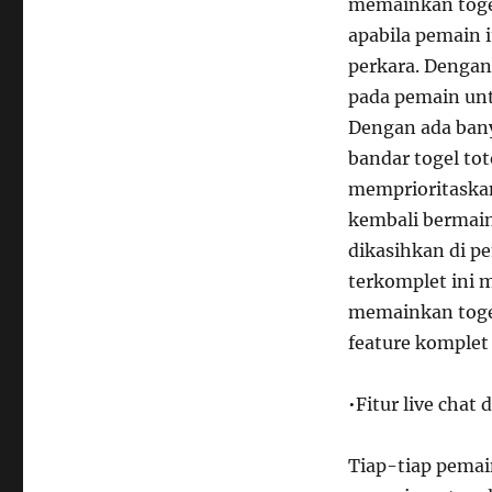
memainkan togel
apabila pemain i
perkara. Dengan
pada pemain un
Dengan ada bany
bandar togel to
memprioritaskan
kembali bermain
dikasihkan di p
terkomplet ini 
memainkan togel 
feature komplet 
•Fitur live chat 
Tiap-tiap pemai