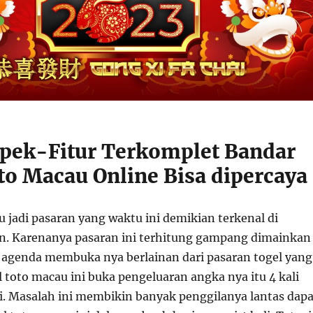
Spek-Fitur Terkomplet Bandar
to Macau Online Bisa dipercaya
 jadi pasaran yang waktu ini demikian terkenal di
. Karenanya pasaran ini terhitung gampang dimainkan
agenda membuka nya berlainan dari pasaran togel yang
l toto macau ini buka pengeluaran angka nya itu 4 kali
i. Masalah ini membikin banyak penggilanya lantas dapa