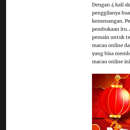
Dengan 4 kali 
penggilanya bua
kemenangan. Pem
pembukaan itu. 
pemain untuk t
macau online da
yang bisa membe
macau online ini