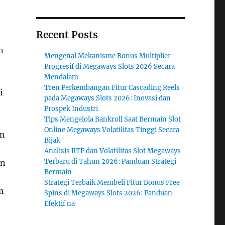
Recent Posts
n
Mengenal Mekanisme Bonus Multiplier
Progresif di Megaways Slots 2026 Secara
Mendalam
Tren Perkembangan Fitur Cascading Reels
i
pada Megaways Slots 2026: Inovasi dan
Prospek Industri
Tips Mengelola Bankroll Saat Bermain Slot
Online Megaways Volatilitas Tinggi Secara
an
Bijak
Analisis RTP dan Volatilitas Slot Megaways
Terbaru di Tahun 2026: Panduan Strategi
an
Bermain
Strategi Terbaik Membeli Fitur Bonus Free
n
Spins di Megaways Slots 2026: Panduan
Efektif na