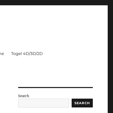
ne
Togel 4D/3D/2D
Search
SEARCH