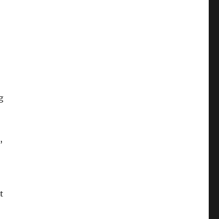
g
,
t