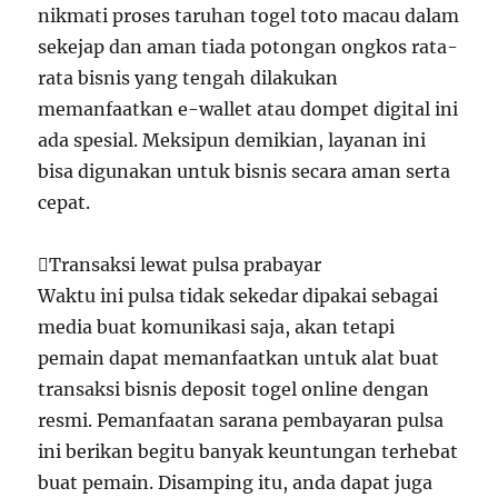
nikmati proses taruhan togel toto macau dalam
sekejap dan aman tiada potongan ongkos rata-
rata bisnis yang tengah dilakukan
memanfaatkan e-wallet atau dompet digital ini
ada spesial. Meksipun demikian, layanan ini
bisa digunakan untuk bisnis secara aman serta
cepat.
Transaksi lewat pulsa prabayar
Waktu ini pulsa tidak sekedar dipakai sebagai
media buat komunikasi saja, akan tetapi
pemain dapat memanfaatkan untuk alat buat
transaksi bisnis deposit togel online dengan
resmi. Pemanfaatan sarana pembayaran pulsa
ini berikan begitu banyak keuntungan terhebat
buat pemain. Disamping itu, anda dapat juga