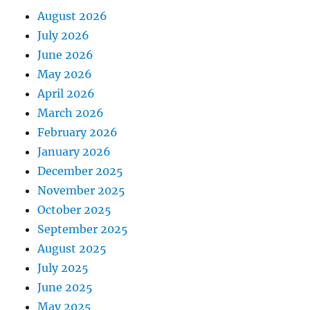
August 2026
July 2026
June 2026
May 2026
April 2026
March 2026
February 2026
January 2026
December 2025
November 2025
October 2025
September 2025
August 2025
July 2025
June 2025
May 2025