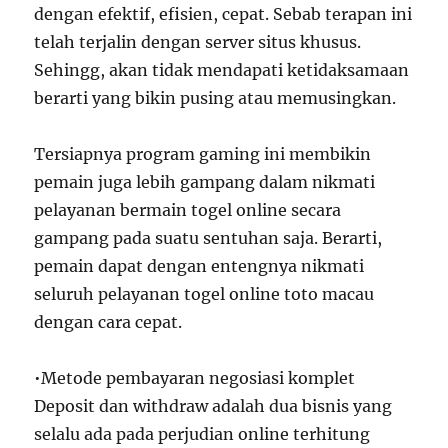
dengan efektif, efisien, cepat. Sebab terapan ini
telah terjalin dengan server situs khusus.
Sehingg, akan tidak mendapati ketidaksamaan
berarti yang bikin pusing atau memusingkan.
Tersiapnya program gaming ini membikin
pemain juga lebih gampang dalam nikmati
pelayanan bermain togel online secara
gampang pada suatu sentuhan saja. Berarti,
pemain dapat dengan entengnya nikmati
seluruh pelayanan togel online toto macau
dengan cara cepat.
•Metode pembayaran negosiasi komplet
Deposit dan withdraw adalah dua bisnis yang
selalu ada pada perjudian online terhitung