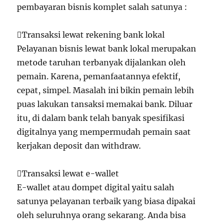
pembayaran bisnis komplet salah satunya :
Transaksi lewat rekening bank lokal
Pelayanan bisnis lewat bank lokal merupakan
metode taruhan terbanyak dijalankan oleh
pemain. Karena, pemanfaatannya efektif,
cepat, simpel. Masalah ini bikin pemain lebih
puas lakukan tansaksi memakai bank. Diluar
itu, di dalam bank telah banyak spesifikasi
digitalnya yang mempermudah pemain saat
kerjakan deposit dan withdraw.
Transaksi lewat e-wallet
E-wallet atau dompet digital yaitu salah
satunya pelayanan terbaik yang biasa dipakai
oleh seluruhnya orang sekarang. Anda bisa