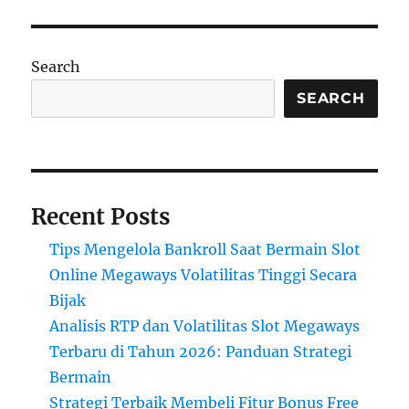
Search
SEARCH
Recent Posts
Tips Mengelola Bankroll Saat Bermain Slot
Online Megaways Volatilitas Tinggi Secara
Bijak
Analisis RTP dan Volatilitas Slot Megaways
Terbaru di Tahun 2026: Panduan Strategi
Bermain
Strategi Terbaik Membeli Fitur Bonus Free