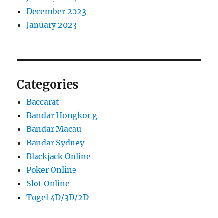
December 2023
January 2023
Categories
Baccarat
Bandar Hongkong
Bandar Macau
Bandar Sydney
Blackjack Online
Poker Online
Slot Online
Togel 4D/3D/2D