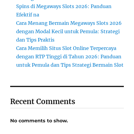
Spins di Megaways Slots 2026: Panduan
Efektif na
Cara Menang Bermain Megaways Slots 2026
dengan Modal Kecil untuk Pemula: Strategi
dan Tips Praktis
Cara Memilih Situs Slot Online Terpercaya
dengan RTP Tinggi di Tahun 2026: Panduan
untuk Pemula dan Tips Strategi Bermain Slot
Recent Comments
No comments to show.