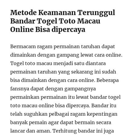
Metode Keamanan Terunggul
Bandar Togel Toto Macau
Online Bisa dipercaya
Bermacam ragam permainan taruhan dapat
dimainkan dengan gampang lewat cara online.
Togel toto macau menjadi satu diantara
permainan taruhan yang sekarang ini sudah
bisa dimainkan dengan cara online. Beberapa
fansnya dapat dengan gampangnya
permainkan permainan itu lewat bandar togel
toto macau online bisa dipercaya. Bandar itu
telah suguhkan pelbagai ragam kepentingan
banyak pemain agar dapat bermain secara
lancar dan aman. Terhitung bandar ini juga