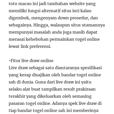
toto macau ini jadi tambahan website yang
memiliki fungsi alternatif situs inti kalau
digembok, mengenyam down prosedur, dan
sebagainya. Hingga, walaupun situs utamannya
mempunyai masalah anda juga masih dapat
merasai kehebohan permainkan togel online
lewat link preferensi.
•Fitur live draw online
Live draw sebagai satu diantaranya spesifikasi
yang kerap disajikan oleh bandar togel online
sah di dunia. Guna dari live draw ini yaitu
selaku alat buat tampilkan result prakiraan
terakhir yang dikeluarkan oleh semasing
pasaran togel online. Adanya spek live draw di
tiap bandar togel online sah ini memberinya