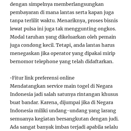
dengan simpelnya memberlangsungkan
pembayaran di mana lantas serta kapan juga
tanpa terlilit waktu. Menariknya, proses bisnis
lewat pulsa ini juga tak menggunting ongkos.
Modal taruhan yang dikeluarkan oleh pemain
juga condong kecil. Tetapi, anda lantas harus
menegaskan jika operator yang dipakai mirip
bernomor telephone yang telah didaftarkan.
•Fitur link preferensi online
Mendatangkan service main togel di Negara
Indonesia jadi salah satunya rintangan khusus
buat bandar. Karena, dijumpai jika di Negara
Indonesia miliki undang-undang yang larang
semuanya kegiatan bersangkutan dengan judi.
Ada sangat banyak imbas terjadi apabila selalu