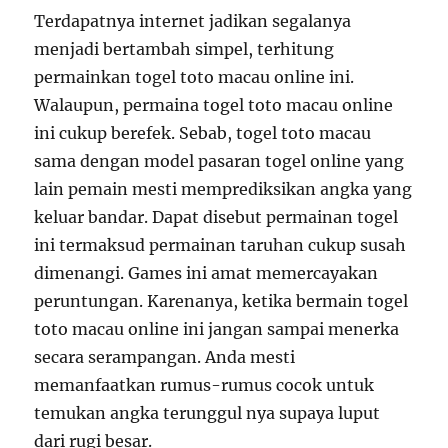
Terdapatnya internet jadikan segalanya
menjadi bertambah simpel, terhitung
permainkan togel toto macau online ini.
Walaupun, permaina togel toto macau online
ini cukup berefek. Sebab, togel toto macau
sama dengan model pasaran togel online yang
lain pemain mesti memprediksikan angka yang
keluar bandar. Dapat disebut permainan togel
ini termaksud permainan taruhan cukup susah
dimenangi. Games ini amat memercayakan
peruntungan. Karenanya, ketika bermain togel
toto macau online ini jangan sampai menerka
secara serampangan. Anda mesti
memanfaatkan rumus-rumus cocok untuk
temukan angka terunggul nya supaya luput
dari rugi besar.