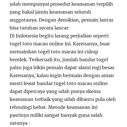
udah mempunyai prosedur keamanan terpilih
yang bakal jamin keamanan seluruh
anggotanya. Dengan demikian, pemain lantas
bisa taruhan secara lancar.
Di Indonesia begitu larang perjudian seperti
togel toto macau online ini. Karenanya, buat
memainkan togel toto macau ini cukup
berefek. Terkecuali itu, jumlah bandar togel
palsu juga bikin pemain dapat alami rugi besar.
Karenanya, kalau ingin bermain dengan aman
mesti lewat bandar togel toto macau online
dapat dipercaya yang udah punya skema
keamanan terbaik yang udah dibantu pula oleh
tehnologi hebat. Metode keamanan ini
pastinya miliki sangat banyak guna salah
satunya :