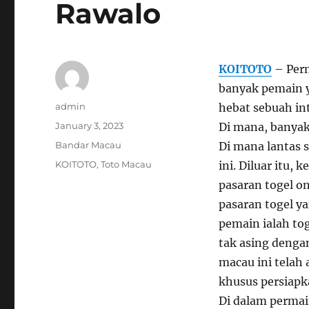
Rawalo
KOITOTO
– Perm
banyak pemain y
Author
admin
hebat sebuah in
Posted
January 3, 2023
Di mana, banyak 
on
Categories
Bandar Macau
Di mana lantas 
Tags
KOITOTO
,
Toto Macau
ini. Diluar itu,
pasaran togel o
pasaran togel y
pemain ialah tog
tak asing dengan
macau ini telah 
khusus persiapk
Di dalam permai