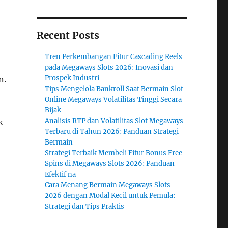
Recent Posts
Tren Perkembangan Fitur Cascading Reels
pada Megaways Slots 2026: Inovasi dan
Prospek Industri
n.
Tips Mengelola Bankroll Saat Bermain Slot
Online Megaways Volatilitas Tinggi Secara
Bijak
Analisis RTP dan Volatilitas Slot Megaways
k
Terbaru di Tahun 2026: Panduan Strategi
Bermain
Strategi Terbaik Membeli Fitur Bonus Free
Spins di Megaways Slots 2026: Panduan
Efektif na
Cara Menang Bermain Megaways Slots
2026 dengan Modal Kecil untuk Pemula:
Strategi dan Tips Praktis