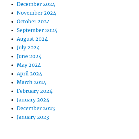
December 2024
November 2024
October 2024
September 2024
August 2024
July 2024
June 2024
May 2024
April 2024
March 2024
February 2024
January 2024
December 2023
January 2023