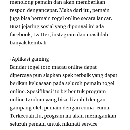
menolong pemain dan akan memberikan
respon dengancepat. Maka dari itu, pemain
juga bisa bermain togel online secara lancar.
Buat jejaring sosial yang dipunyai ini ada
facebook, twitter, instagram dan masihlah
banyak kembali.
•Aplikasi gaming
Bandar togel toto macau online dapat
dipercaya pun siapkan spek terbaik yang dapat
berikan keluasaan pada seluruh pemain togel
online. Spesifikasi itu berbentuk program
online taruhan yang bisa di ambil dengan
gampang oleh pemain dengan cuma-cuma.
Terkecuali itu, program ini akan meringankan
seluruh pemain untuk nikmati service