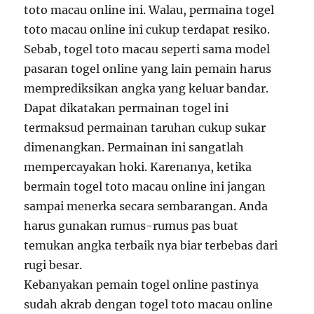
toto macau online ini. Walau, permaina togel
toto macau online ini cukup terdapat resiko.
Sebab, togel toto macau seperti sama model
pasaran togel online yang lain pemain harus
memprediksikan angka yang keluar bandar.
Dapat dikatakan permainan togel ini
termaksud permainan taruhan cukup sukar
dimenangkan. Permainan ini sangatlah
mempercayakan hoki. Karenanya, ketika
bermain togel toto macau online ini jangan
sampai menerka secara sembarangan. Anda
harus gunakan rumus-rumus pas buat
temukan angka terbaik nya biar terbebas dari
rugi besar.
Kebanyakan pemain togel online pastinya
sudah akrab dengan togel toto macau online