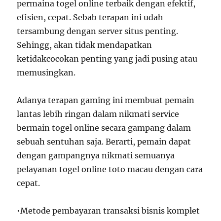
permaina togel online terbaik dengan efektif,
efisien, cepat. Sebab terapan ini udah
tersambung dengan server situs penting.
Sehingg, akan tidak mendapatkan
ketidakcocokan penting yang jadi pusing atau
memusingkan.
Adanya terapan gaming ini membuat pemain
lantas lebih ringan dalam nikmati service
bermain togel online secara gampang dalam
sebuah sentuhan saja. Berarti, pemain dapat
dengan gampangnya nikmati semuanya
pelayanan togel online toto macau dengan cara
cepat.
•Metode pembayaran transaksi bisnis komplet