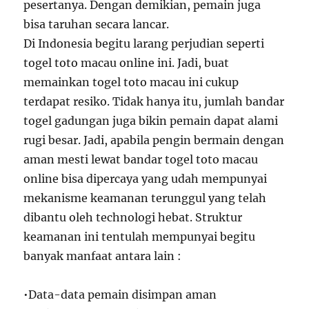
pesertanya. Dengan demikian, pemain juga
bisa taruhan secara lancar.
Di Indonesia begitu larang perjudian seperti
togel toto macau online ini. Jadi, buat
memainkan togel toto macau ini cukup
terdapat resiko. Tidak hanya itu, jumlah bandar
togel gadungan juga bikin pemain dapat alami
rugi besar. Jadi, apabila pengin bermain dengan
aman mesti lewat bandar togel toto macau
online bisa dipercaya yang udah mempunyai
mekanisme keamanan terunggul yang telah
dibantu oleh technologi hebat. Struktur
keamanan ini tentulah mempunyai begitu
banyak manfaat antara lain :
•Data-data pemain disimpan aman