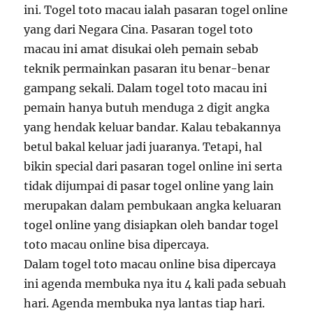
ini. Togel toto macau ialah pasaran togel online
yang dari Negara Cina. Pasaran togel toto
macau ini amat disukai oleh pemain sebab
teknik permainkan pasaran itu benar-benar
gampang sekali. Dalam togel toto macau ini
pemain hanya butuh menduga 2 digit angka
yang hendak keluar bandar. Kalau tebakannya
betul bakal keluar jadi juaranya. Tetapi, hal
bikin special dari pasaran togel online ini serta
tidak dijumpai di pasar togel online yang lain
merupakan dalam pembukaan angka keluaran
togel online yang disiapkan oleh bandar togel
toto macau online bisa dipercaya.
Dalam togel toto macau online bisa dipercaya
ini agenda membuka nya itu 4 kali pada sebuah
hari. Agenda membuka nya lantas tiap hari.