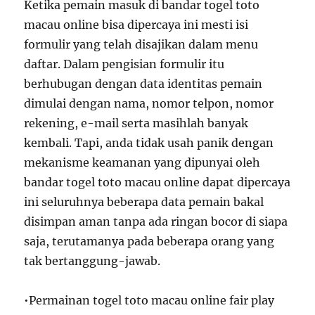
Ketika pemain masuk di bandar togel toto
macau online bisa dipercaya ini mesti isi
formulir yang telah disajikan dalam menu
daftar. Dalam pengisian formulir itu
berhubugan dengan data identitas pemain
dimulai dengan nama, nomor telpon, nomor
rekening, e-mail serta masihlah banyak
kembali. Tapi, anda tidak usah panik dengan
mekanisme keamanan yang dipunyai oleh
bandar togel toto macau online dapat dipercaya
ini seluruhnya beberapa data pemain bakal
disimpan aman tanpa ada ringan bocor di siapa
saja, terutamanya pada beberapa orang yang
tak bertanggung-jawab.
•Permainan togel toto macau online fair play