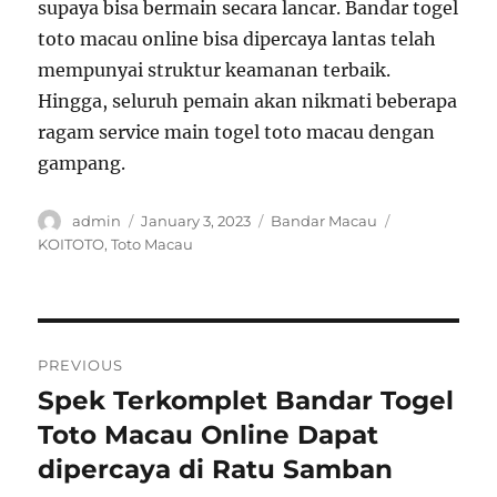
supaya bisa bermain secara lancar. Bandar togel
toto macau online bisa dipercaya lantas telah
mempunyai struktur keamanan terbaik.
Hingga, seluruh pemain akan nikmati beberapa
ragam service main togel toto macau dengan
gampang.
Author
Posted
Categories
Tags
admin
January 3, 2023
Bandar Macau
on
KOITOTO
,
Toto Macau
Post
PREVIOUS
navigation
Spek Terkomplet Bandar Togel
Previous
post:
Toto Macau Online Dapat
dipercaya di Ratu Samban