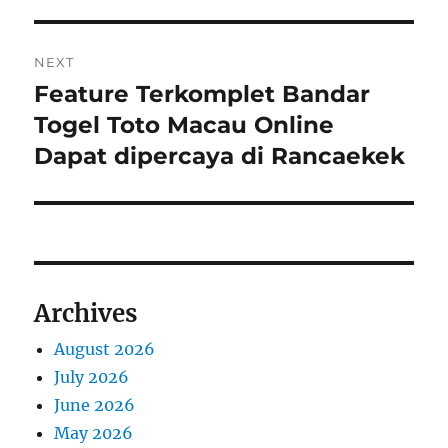
NEXT
Feature Terkomplet Bandar
Next
post:
Togel Toto Macau Online
Dapat dipercaya di Rancaekek
Archives
August 2026
July 2026
June 2026
May 2026