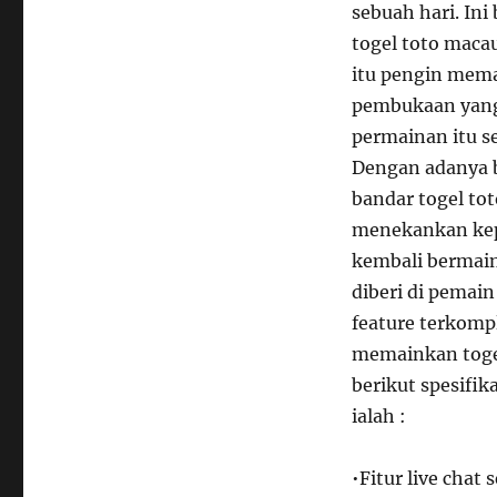
sebuah hari. In
togel toto macau
itu pengin memai
pembukaan yang 
permainan itu s
Dengan adanya b
bandar togel tot
menekankan kep
kembali bermain
diberi di pemain
feature terkomp
memainkan togel 
berikut spesifik
ialah :
•Fitur live chat 