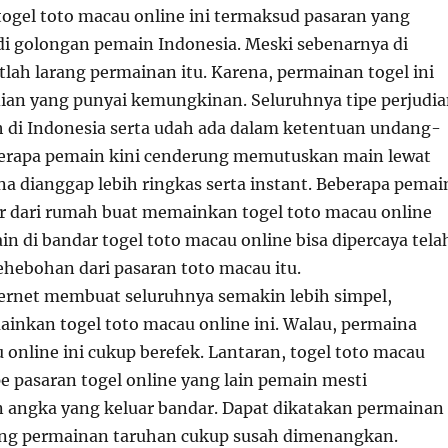
 togel toto macau online ini termaksud pasaran yang
di golongan pemain Indonesia. Meski sebenarnya di
lah larang permainan itu. Karena, permainan togel ini
dian yang punyai kemungkinan. Seluruhnya tipe perjudi
h di Indonesia serta udah ada dalam ketentuan undang-
erapa pemain kini cenderung memutuskan main lewat
na dianggap lebih ringkas serta instant. Beberapa pemai
ar dari rumah buat memainkan togel toto macau online
in di bandar togel toto macau online bisa dipercaya tela
ehebohan dari pasaran toto macau itu.
ernet membuat seluruhnya semakin lebih simpel,
inkan togel toto macau online ini. Walau, permaina
 online ini cukup berefek. Lantaran, togel toto macau
ipe pasaran togel online yang lain pemain mesti
angka yang keluar bandar. Dapat dikatakan permainan
long permainan taruhan cukup susah dimenangkan.