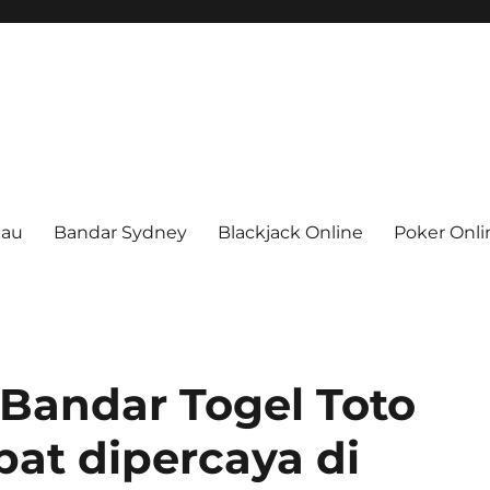
now
cau
Bandar Sydney
Blackjack Online
Poker Onli
Bandar Togel Toto
at dipercaya di