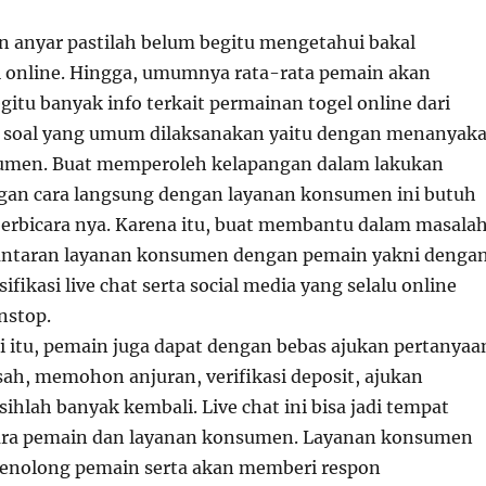
n anyar pastilah belum begitu mengetahui bakal
 online. Hingga, umumnya rata-rata pemain akan
tu banyak info terkait permainan togel online dari
i, soal yang umum dilaksanakan yaitu dengan menanyak
sumen. Buat memperoleh kelapangan dalam lakukan
gan cara langsung dengan layanan konsumen ini butuh
rbicara nya. Karena itu, buat membantu dalam masala
 antaran layanan konsumen dengan pemain yakni denga
fikasi live chat serta social media yang selalu online
nstop.
si itu, pemain juga dapat dengan bebas ajukan pertanyaa
sah, memohon anjuran, verifikasi deposit, ajukan
sihlah banyak kembali. Live chat ini bisa jadi tempat
tara pemain dan layanan konsumen. Layanan konsumen
 menolong pemain serta akan memberi respon