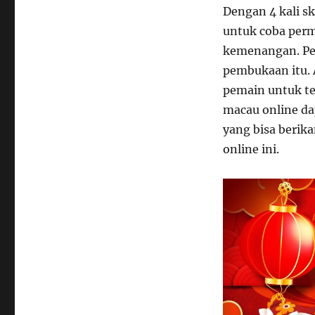
Dengan 4 kali 
untuk coba perm
kemenangan. Pem
pembukaan itu. 
pemain untuk te
macau online da
yang bisa berik
online ini.