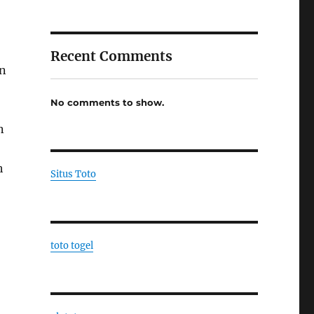
Recent Comments
an
No comments to show.
n
h
Situs Toto
toto togel