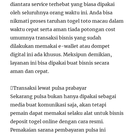
diantara service terhebat yang biasa dipakai
oleh seluruhnya orang waktu ini. Anda bisa
nikmati proses taruhan togel toto macau dalam
waktu cepat serta aman tiada potongan cost
umumnya transaksi bisnis yang sudah
dilakukan memakai e-wallet atau dompet
digital ini ada khusus. Meksipun demikian,
layanan ini bisa dipakai buat bisnis secara
aman dan cepat.
Transaksi lewat pulsa prabayar
Sekarang pulsa bukan hanya dipakai sebagai
media buat komunikasi saja, akan tetapi
pemain dapat memakai selaku alat untuk bisnis
deposit togel online dengan cara resmi.
Pemakaian sarana pembayaran pulsa ini