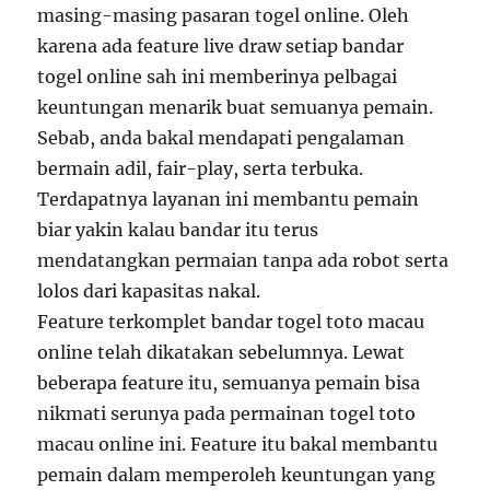
masing-masing pasaran togel online. Oleh
karena ada feature live draw setiap bandar
togel online sah ini memberinya pelbagai
keuntungan menarik buat semuanya pemain.
Sebab, anda bakal mendapati pengalaman
bermain adil, fair-play, serta terbuka.
Terdapatnya layanan ini membantu pemain
biar yakin kalau bandar itu terus
mendatangkan permaian tanpa ada robot serta
lolos dari kapasitas nakal.
Feature terkomplet bandar togel toto macau
online telah dikatakan sebelumnya. Lewat
beberapa feature itu, semuanya pemain bisa
nikmati serunya pada permainan togel toto
macau online ini. Feature itu bakal membantu
pemain dalam memperoleh keuntungan yang