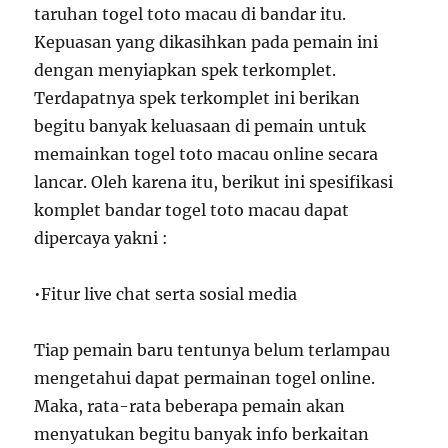
taruhan togel toto macau di bandar itu.
Kepuasan yang dikasihkan pada pemain ini
dengan menyiapkan spek terkomplet.
Terdapatnya spek terkomplet ini berikan
begitu banyak keluasaan di pemain untuk
memainkan togel toto macau online secara
lancar. Oleh karena itu, berikut ini spesifikasi
komplet bandar togel toto macau dapat
dipercaya yakni :
•Fitur live chat serta sosial media
Tiap pemain baru tentunya belum terlampau
mengetahui dapat permainan togel online.
Maka, rata-rata beberapa pemain akan
menyatukan begitu banyak info berkaitan