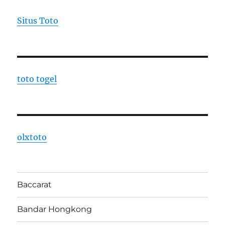
Situs Toto
toto togel
olxtoto
Baccarat
Bandar Hongkong