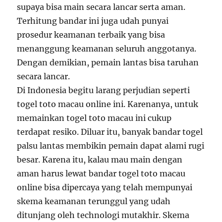
supaya bisa main secara lancar serta aman.
Terhitung bandar ini juga udah punyai
prosedur keamanan terbaik yang bisa
menanggung keamanan seluruh anggotanya.
Dengan demikian, pemain lantas bisa taruhan
secara lancar.
Di Indonesia begitu larang perjudian seperti
togel toto macau online ini. Karenanya, untuk
memainkan togel toto macau ini cukup
terdapat resiko. Diluar itu, banyak bandar togel
palsu lantas membikin pemain dapat alami rugi
besar. Karena itu, kalau mau main dengan
aman harus lewat bandar togel toto macau
online bisa dipercaya yang telah mempunyai
skema keamanan terunggul yang udah
ditunjang oleh technologi mutakhir. Skema