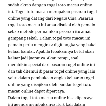
sudah akrab dengan togel toto macau online
ini. Togel toto macau merupakan pasaran togel
online yang datang dari Negara Cina. Pasaran
togel toto macau ini amat disukai oleh pemain
sebab metode permainkan pasaran itu amat
gampang sekali. Dalam togel toto macau ini
pemain perlu mengira 2 digit angka yang bakal
keluar bandar. Apabila tebakannya betul akan
keluar jadi juaranya. Akan tetapi, soal
membikin special dari pasaran togel online ini
dan tak ditemui di pasar togel online yang lain
yaitu dalam pembukaan angka keluaran togel
online yang disajikan oleh bandar togel toto
macau online dapat dipercaya.
Dalam togel toto macau online bisa dipercaya
ini agenda membuka nya itu 4 kali dalam