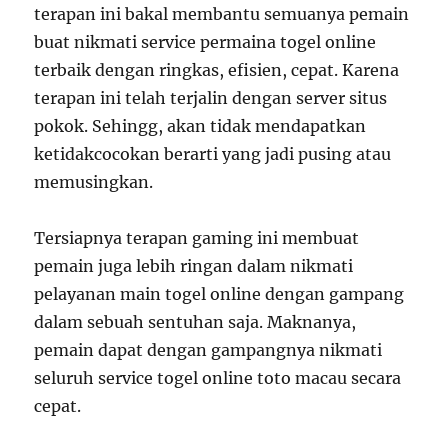
terapan ini bakal membantu semuanya pemain
buat nikmati service permaina togel online
terbaik dengan ringkas, efisien, cepat. Karena
terapan ini telah terjalin dengan server situs
pokok. Sehingg, akan tidak mendapatkan
ketidakcocokan berarti yang jadi pusing atau
memusingkan.
Tersiapnya terapan gaming ini membuat
pemain juga lebih ringan dalam nikmati
pelayanan main togel online dengan gampang
dalam sebuah sentuhan saja. Maknanya,
pemain dapat dengan gampangnya nikmati
seluruh service togel online toto macau secara
cepat.