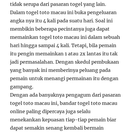
tidak serupa dari pasaran togel yang lain.
Dalam togel toto macau ini buka pengeluaran
angka nya itu 4 kali pada suatu hari. Soal ini
membikin beberapa pecintanya juga dapat
memainkan togel toto macau ini dalam sebuah
hari hingga sampai 4 kali. Tetapi, bila pemain
itu pengin memainkan 1 atau 2x lantas itu tak
jadi permasalahan. Dengan skedul pembukaan
yang banyak ini memberinya peluang pada
pemain untuk menangi permainan itu dengan
gampang.
Dengan ada banyaknya pengagum dari pasaran
togel toto macau ini, bandar togel toto macau
online paling dipercaya juga selalu
menekankan kepuasan tiap-tiap pemain biar
dapat semakin senang kembali bermain