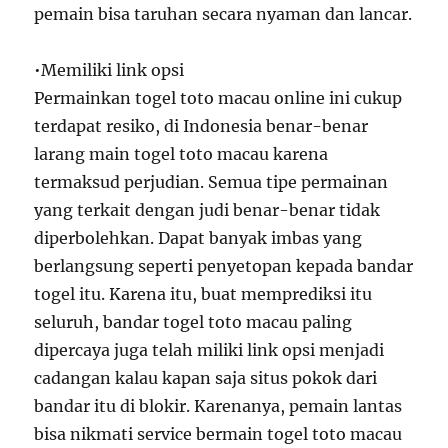
pemain bisa taruhan secara nyaman dan lancar.
•Memiliki link opsi
Permainkan togel toto macau online ini cukup
terdapat resiko, di Indonesia benar-benar
larang main togel toto macau karena
termaksud perjudian. Semua tipe permainan
yang terkait dengan judi benar-benar tidak
diperbolehkan. Dapat banyak imbas yang
berlangsung seperti penyetopan kepada bandar
togel itu. Karena itu, buat memprediksi itu
seluruh, bandar togel toto macau paling
dipercaya juga telah miliki link opsi menjadi
cadangan kalau kapan saja situs pokok dari
bandar itu di blokir. Karenanya, pemain lantas
bisa nikmati service bermain togel toto macau