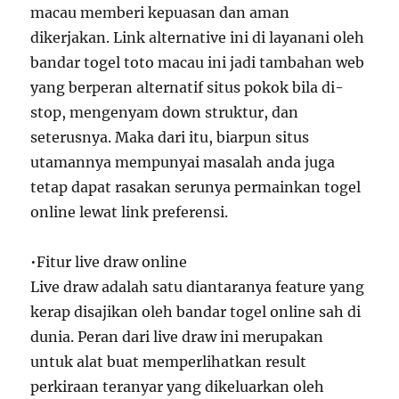
macau memberi kepuasan dan aman
dikerjakan. Link alternative ini di layanani oleh
bandar togel toto macau ini jadi tambahan web
yang berperan alternatif situs pokok bila di-
stop, mengenyam down struktur, dan
seterusnya. Maka dari itu, biarpun situs
utamannya mempunyai masalah anda juga
tetap dapat rasakan serunya permainkan togel
online lewat link preferensi.
•Fitur live draw online
Live draw adalah satu diantaranya feature yang
kerap disajikan oleh bandar togel online sah di
dunia. Peran dari live draw ini merupakan
untuk alat buat memperlihatkan result
perkiraan teranyar yang dikeluarkan oleh