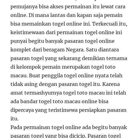
pemujanya bisa akses permainan itu lewat cara
online. Di mana lantas dan kapan saja pemain
bisa memainkan togel online ini. Terkecuali itu,
keistimewaan dari permainan togel online ini
punyai begitu banyak pasaran togel online
komplet dari beragam Negara. Satu diantara
pasaran togel yang sekarang demikian ternama
di kelompok pemain merupakan togel toto
macau. Buat penggila togel online nyata telah
tidak asing dengan pasaran togel itu. Karena
amat termashyurnya togel toto macau ini telah
ada bandar togel toto macau online bisa
dipercaya yang teristimewa persiapkan pasaran
itu.
Pada permainan togel online ada begitu banyak
pasaran togel yang bisa dicicip. Pasaran togel