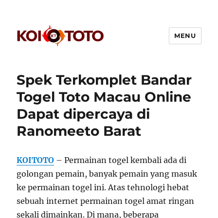
MENU
Freerestaurantcouponsnow
Spek Terkomplet Bandar
Togel Toto Macau Online
Dapat dipercaya di
Ranomeeto Barat
KOITOTO
– Permainan togel kembali ada di
golongan pemain, banyak pemain yang masuk
ke permainan togel ini. Atas tehnologi hebat
sebuah internet permainan togel amat ringan
sekali dimainkan. Di mana, beberapa