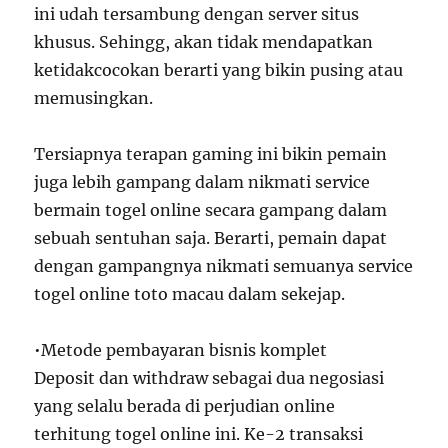
ini udah tersambung dengan server situs
khusus. Sehingg, akan tidak mendapatkan
ketidakcocokan berarti yang bikin pusing atau
memusingkan.
Tersiapnya terapan gaming ini bikin pemain
juga lebih gampang dalam nikmati service
bermain togel online secara gampang dalam
sebuah sentuhan saja. Berarti, pemain dapat
dengan gampangnya nikmati semuanya service
togel online toto macau dalam sekejap.
•Metode pembayaran bisnis komplet
Deposit dan withdraw sebagai dua negosiasi
yang selalu berada di perjudian online
terhitung togel online ini. Ke-2 transaksi