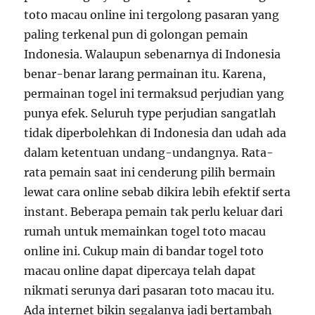
toto macau online ini tergolong pasaran yang
paling terkenal pun di golongan pemain
Indonesia. Walaupun sebenarnya di Indonesia
benar-benar larang permainan itu. Karena,
permainan togel ini termaksud perjudian yang
punya efek. Seluruh type perjudian sangatlah
tidak diperbolehkan di Indonesia dan udah ada
dalam ketentuan undang-undangnya. Rata-
rata pemain saat ini cenderung pilih bermain
lewat cara online sebab dikira lebih efektif serta
instant. Beberapa pemain tak perlu keluar dari
rumah untuk memainkan togel toto macau
online ini. Cukup main di bandar togel toto
macau online dapat dipercaya telah dapat
nikmati serunya dari pasaran toto macau itu.
Ada internet bikin segalanya jadi bertambah