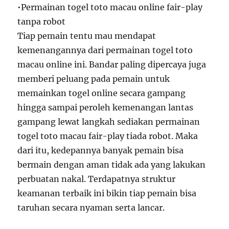
•Permainan togel toto macau online fair-play
tanpa robot
Tiap pemain tentu mau mendapat
kemenangannya dari permainan togel toto
macau online ini. Bandar paling dipercaya juga
memberi peluang pada pemain untuk
memainkan togel online secara gampang
hingga sampai peroleh kemenangan lantas
gampang lewat langkah sediakan permainan
togel toto macau fair-play tiada robot. Maka
dari itu, kedepannya banyak pemain bisa
bermain dengan aman tidak ada yang lakukan
perbuatan nakal. Terdapatnya struktur
keamanan terbaik ini bikin tiap pemain bisa
taruhan secara nyaman serta lancar.