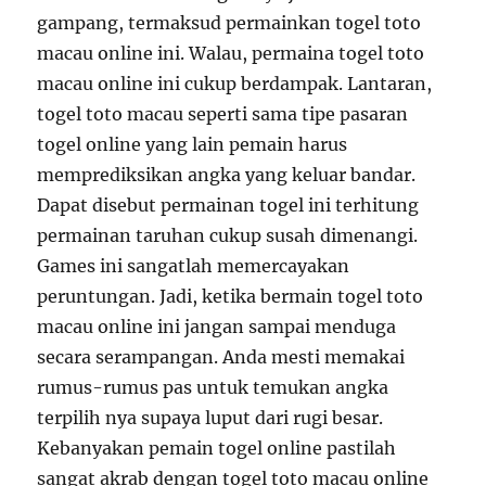
gampang, termaksud permainkan togel toto
macau online ini. Walau, permaina togel toto
macau online ini cukup berdampak. Lantaran,
togel toto macau seperti sama tipe pasaran
togel online yang lain pemain harus
memprediksikan angka yang keluar bandar.
Dapat disebut permainan togel ini terhitung
permainan taruhan cukup susah dimenangi.
Games ini sangatlah memercayakan
peruntungan. Jadi, ketika bermain togel toto
macau online ini jangan sampai menduga
secara serampangan. Anda mesti memakai
rumus-rumus pas untuk temukan angka
terpilih nya supaya luput dari rugi besar.
Kebanyakan pemain togel online pastilah
sangat akrab dengan togel toto macau online