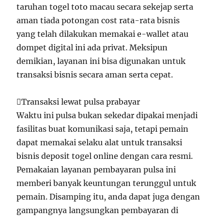
taruhan togel toto macau secara sekejap serta
aman tiada potongan cost rata-rata bisnis
yang telah dilakukan memakai e-wallet atau
dompet digital ini ada privat. Meksipun
demikian, layanan ini bisa digunakan untuk
transaksi bisnis secara aman serta cepat.
Transaksi lewat pulsa prabayar
Waktu ini pulsa bukan sekedar dipakai menjadi
fasilitas buat komunikasi saja, tetapi pemain
dapat memakai selaku alat untuk transaksi
bisnis deposit togel online dengan cara resmi.
Pemakaian layanan pembayaran pulsa ini
memberi banyak keuntungan terunggul untuk
pemain. Disamping itu, anda dapat juga dengan
gampangnya langsungkan pembayaran di