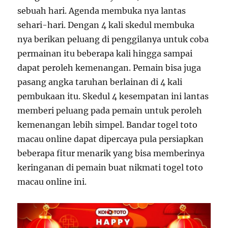
sebuah hari. Agenda membuka nya lantas
sehari-hari. Dengan 4 kali skedul membuka
nya berikan peluang di penggilanya untuk coba
permainan itu beberapa kali hingga sampai
dapat peroleh kemenangan. Pemain bisa juga
pasang angka taruhan berlainan di 4 kali
pembukaan itu. Skedul 4 kesempatan ini lantas
memberi peluang pada pemain untuk peroleh
kemenangan lebih simpel. Bandar togel toto
macau online dapat dipercaya pula persiapkan
beberapa fitur menarik yang bisa memberinya
keringanan di pemain buat nikmati togel toto
macau online ini.