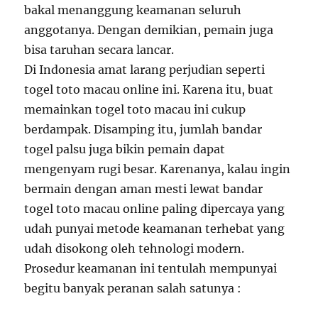
bakal menanggung keamanan seluruh
anggotanya. Dengan demikian, pemain juga
bisa taruhan secara lancar.
Di Indonesia amat larang perjudian seperti
togel toto macau online ini. Karena itu, buat
memainkan togel toto macau ini cukup
berdampak. Disamping itu, jumlah bandar
togel palsu juga bikin pemain dapat
mengenyam rugi besar. Karenanya, kalau ingin
bermain dengan aman mesti lewat bandar
togel toto macau online paling dipercaya yang
udah punyai metode keamanan terhebat yang
udah disokong oleh tehnologi modern.
Prosedur keamanan ini tentulah mempunyai
begitu banyak peranan salah satunya :