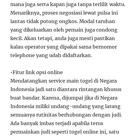
mana juga serta kapan juga tanpa terlilit waktu.
Menariknya, proses negosiasi lewat pulsa ini
lantas tidak potong ongkos. Modal taruhan
yang dikeluarkan oleh pemain juga condong
kecil. Akan tetapi, anda juga mesti pastikan
kalau operator yang dipakai sama bernomor
telephone yang udah didaftarkan.
•Fitur link opsi online
Mendatangkan service main togel di Negara
Indonesia jadi satu diantara rintangan khusus
buat bandar. Karena, dijumpai jika di Negara
Indonesia miliki undang-undang yang larang
semuanya rutinitas berhubungan dengan judi.
Ada banyak imbas terjadi apabila terus
permainkan judi seperti togel online ini, satu