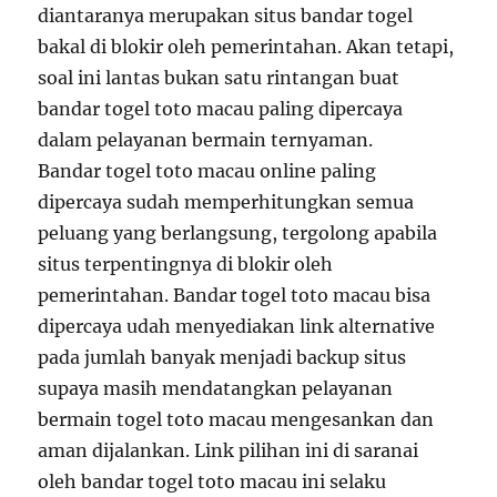
diantaranya merupakan situs bandar togel
bakal di blokir oleh pemerintahan. Akan tetapi,
soal ini lantas bukan satu rintangan buat
bandar togel toto macau paling dipercaya
dalam pelayanan bermain ternyaman.
Bandar togel toto macau online paling
dipercaya sudah memperhitungkan semua
peluang yang berlangsung, tergolong apabila
situs terpentingnya di blokir oleh
pemerintahan. Bandar togel toto macau bisa
dipercaya udah menyediakan link alternative
pada jumlah banyak menjadi backup situs
supaya masih mendatangkan pelayanan
bermain togel toto macau mengesankan dan
aman dijalankan. Link pilihan ini di saranai
oleh bandar togel toto macau ini selaku