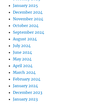
January 2025
December 2024
November 2024
October 2024
September 2024
August 2024
July 2024
June 2024
May 2024
April 2024
March 2024
February 2024
January 2024
December 2023
January 2023