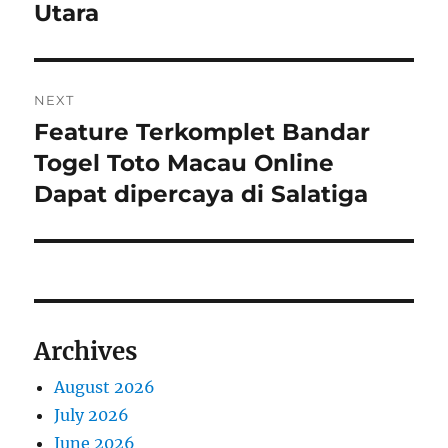
Utara
NEXT
Feature Terkomplet Bandar
Next
post:
Togel Toto Macau Online
Dapat dipercaya di Salatiga
Archives
August 2026
July 2026
June 2026