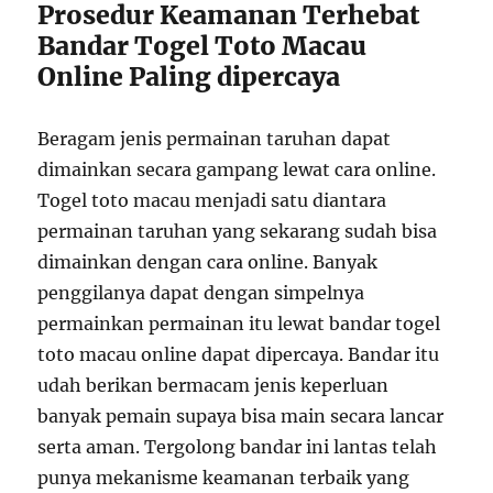
Prosedur Keamanan Terhebat
Bandar Togel Toto Macau
Online Paling dipercaya
Beragam jenis permainan taruhan dapat
dimainkan secara gampang lewat cara online.
Togel toto macau menjadi satu diantara
permainan taruhan yang sekarang sudah bisa
dimainkan dengan cara online. Banyak
penggilanya dapat dengan simpelnya
permainkan permainan itu lewat bandar togel
toto macau online dapat dipercaya. Bandar itu
udah berikan bermacam jenis keperluan
banyak pemain supaya bisa main secara lancar
serta aman. Tergolong bandar ini lantas telah
punya mekanisme keamanan terbaik yang