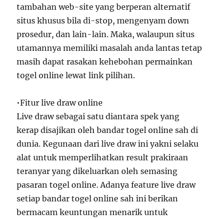
tambahan web-site yang berperan alternatif
situs khusus bila di-stop, mengenyam down
prosedur, dan lain-lain. Maka, walaupun situs
utamannya memiliki masalah anda lantas tetap
masih dapat rasakan kehebohan permainkan
togel online lewat link pilihan.
•Fitur live draw online
Live draw sebagai satu diantara spek yang
kerap disajikan oleh bandar togel online sah di
dunia. Kegunaan dari live draw ini yakni selaku
alat untuk memperlihatkan result prakiraan
teranyar yang dikeluarkan oleh semasing
pasaran togel online. Adanya feature live draw
setiap bandar togel online sah ini berikan
bermacam keuntungan menarik untuk