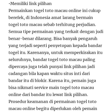
•Memiliki link pilihan
Permainkan togel toto macau online ini cukup
berefek, di Indonesia amat larang bermain
togel toto macau sebab terhitung perjudian.
Semua tipe permainan yang terkait dengan judi
benar-benar dilarang. Bisa banyak pengaruh
yang terjadi seperti penyetopan kepada bandar
togel itu. Karenanya, untuk memperkirakan itu
seluruhnya, bandar togel toto macau paling
dipercaya juga telah punyai link pilihan jadi
cadangan bila kapan waktu situs inti dari
bandar itu di blokir. Karena itu, pemain juga
bisa nikmati service main togel toto macau
online dari bandar itu lewat link pilihan.
Prosedur keamanan di permainan togel toto
macau online begitu diperlukan oleh pemain