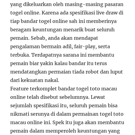
yang dikeluarkan oleh masing-masing pasaran
togel online. Karena ada spesifikasi live draw di
tiap bandar togel online sah ini memberinya
beragam keuntungan menarik buat seluruh
pemain. Sebab, anda akan mendapat
pengalaman bermain adil, fair-play, serta
terbuka. Terdapatnya sarana ini membantu
pemain biar yakin kalau bandar itu terus
mendatangkan permaian tiada robot dan luput
dari kekuatan nakal.
Feature terkomplet bandar togel toto macau
online telah disebut sebelumnya. Lewat
sejumlah spesifikasi itu, seluruh pemain bisa
nikmati serunya di dalam permainan togel toto
macau online ini. Spek itu juga akan membantu
pemain dalam memperoleh keuntungan yang