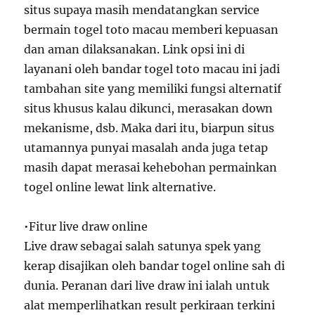
situs supaya masih mendatangkan service
bermain togel toto macau memberi kepuasan
dan aman dilaksanakan. Link opsi ini di
layanani oleh bandar togel toto macau ini jadi
tambahan site yang memiliki fungsi alternatif
situs khusus kalau dikunci, merasakan down
mekanisme, dsb. Maka dari itu, biarpun situs
utamannya punyai masalah anda juga tetap
masih dapat merasai kehebohan permainkan
togel online lewat link alternative.
•Fitur live draw online
Live draw sebagai salah satunya spek yang
kerap disajikan oleh bandar togel online sah di
dunia. Peranan dari live draw ini ialah untuk
alat memperlihatkan result perkiraan terkini