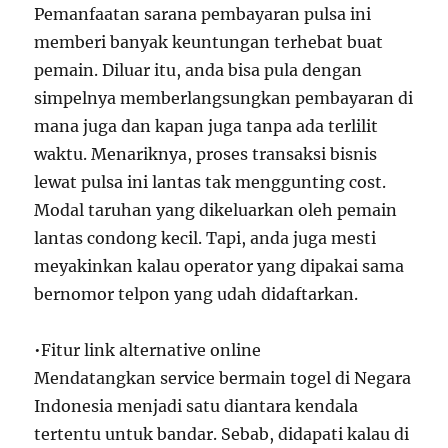
Pemanfaatan sarana pembayaran pulsa ini
memberi banyak keuntungan terhebat buat
pemain. Diluar itu, anda bisa pula dengan
simpelnya memberlangsungkan pembayaran di
mana juga dan kapan juga tanpa ada terlilit
waktu. Menariknya, proses transaksi bisnis
lewat pulsa ini lantas tak menggunting cost.
Modal taruhan yang dikeluarkan oleh pemain
lantas condong kecil. Tapi, anda juga mesti
meyakinkan kalau operator yang dipakai sama
bernomor telpon yang udah didaftarkan.
•Fitur link alternative online
Mendatangkan service bermain togel di Negara
Indonesia menjadi satu diantara kendala
tertentu untuk bandar. Sebab, didapati kalau di