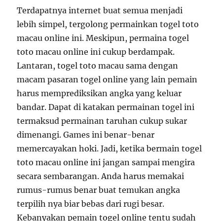
Terdapatnya internet buat semua menjadi
lebih simpel, tergolong permainkan togel toto
macau online ini. Meskipun, permaina togel
toto macau online ini cukup berdampak.
Lantaran, togel toto macau sama dengan
macam pasaran togel online yang lain pemain
harus memprediksikan angka yang keluar
bandar. Dapat di katakan permainan togel ini
termaksud permainan taruhan cukup sukar
dimenangi. Games ini benar-benar
memercayakan hoki. Jadi, ketika bermain togel
toto macau online ini jangan sampai mengira
secara sembarangan. Anda harus memakai
rumus-rumus benar buat temukan angka
terpilih nya biar bebas dari rugi besar.
Kebanyakan pemain togel online tentu sudah