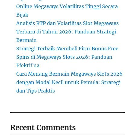
Online Megaways Volatilitas Tinggi Secara
Bijak
Analisis RTP dan Volatilitas Slot Megaways
Terbaru di Tahun 2026: Panduan Strategi
Bermain
Strategi Terbaik Membeli Fitur Bonus Free
Spins di Megaways Slots 2026: Panduan
Efektif na
Cara Menang Bermain Megaways Slots 2026
dengan Modal Kecil untuk Pemula: Strategi
dan Tips Praktis
Recent Comments