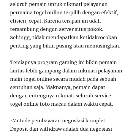
seluruh pemain untuk nikmati pelayanan
permaina togel online terpilih dengan efektif,
efisien, cepat. Karena terapan ini udah
tersambung dengan server situs pokok.
Sehingg, tidak mendapatkan ketidakcocokan
penting yang bikin pusing atau memusingkan.
Tersiapnya program gaming ini bikin pemain
lantas lebih gampang dalam nikmati pelayanan
main togel online secara mudah pada sebuah
sentuhan saja. Maknanya, pemain dapat
dengan entengnya nikmati seluruh service
togel online toto macau dalam waktu cepat.
•Metode pembayaran negosiasi komplet
Deposit dan withdraw adalah dua negosiasi