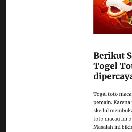
Berikut 
Togel To
dipercay
Togel toto maca
pemain. Karena 
skedul membuka 
toto macau ini b
Masalah ini bik