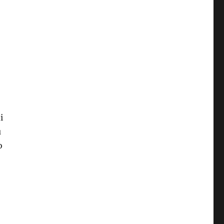
i
u
o