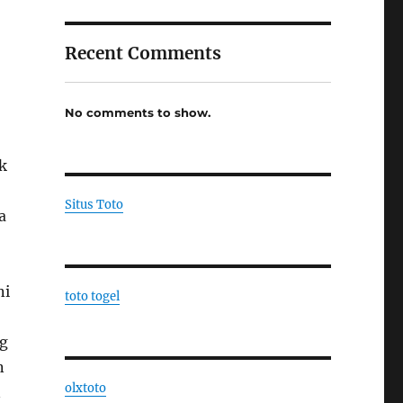
Recent Comments
No comments to show.
k
Situs Toto
a
ni
toto togel
ng
n
olxtoto
n