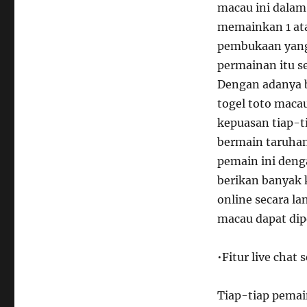
macau ini dalam 
memainkan 1 atau
pembukaan yang 
permainan itu s
Dengan adanya b
togel toto maca
kepuasan tiap-t
bermain taruhan 
pemain ini deng
berikan banyak 
online secara la
macau dapat dip
•Fitur live chat 
Tiap-tiap pemai