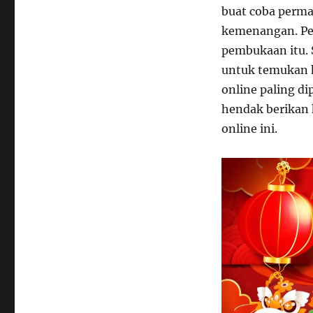
buat coba perma
kemenangan. Pem
pembukaan itu. 
untuk temukan k
online paling di
hendak berikan 
online ini.