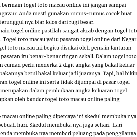
ka bermain togel toto macau online ini jangan sampai
 ngawur. Anda mesti gunakan rumus-rumus cocok buat
runggul nya biar lolos dari rugi besar.
in togel online pastilah sangat akrab dengan togel tot
. Togel toto macau yaitu pasaran togel online dari Negar
gel toto macau ini begitu disukai oleh pemain lantaran
pasaran itu benar-benar ringan sekali. Dalam togel toto
n cuman perlu menerka 2 digit angka yang bakal keluar
bakannya betul bakal keluar jadi juaranya. Tapi, hal biki
ran togel online ini serta tidak dijumpai di pasar togel
n merupakan dalam pembukaan angka keluaran togel
apkan oleh bandar togel toto macau online paling
o macau online paling dipercaya ini skedul membuka nya
 sebuah hari. Skedul membuka nya juga sehari-hari.
agenda membuka nya memberi peluang pada penggilanya