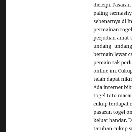
dicicipi. Pasara
paling termashy
sebenarnya di I
permainan togel
perjudian amat t
undang-undangn
bermain lewat ca
pemain tak perl
online ini. Cuku
telah dapat nikm
Ada internet bi
togel toto macau
cukup terdapat r
pasaran togel o
keluar bandar. 
taruhan cukup 