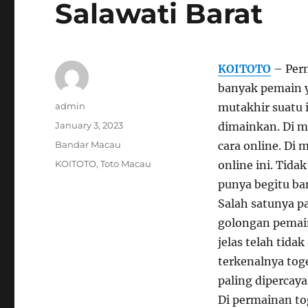
Salawati Barat
KOITOTO
– Perm
banyak pemain y
Author
admin
mutakhir suatu 
Posted
January 3, 2023
dimainkan. Di m
on
Categories
Bandar Macau
cara online. Di
Tags
KOITOTO
,
Toto Macau
online ini. Tida
punya begitu ba
Salah satunya pa
golongan pemain
jelas telah tida
terkenalnya toge
paling dipercaya
Di permainan to