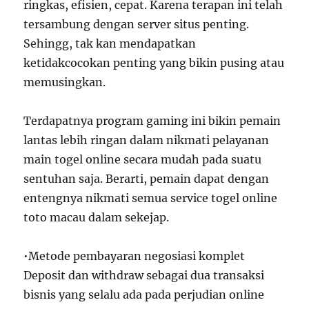
ringkas, efisien, cepat. Karena terapan ini telah
tersambung dengan server situs penting.
Sehingg, tak kan mendapatkan
ketidakcocokan penting yang bikin pusing atau
memusingkan.
Terdapatnya program gaming ini bikin pemain
lantas lebih ringan dalam nikmati pelayanan
main togel online secara mudah pada suatu
sentuhan saja. Berarti, pemain dapat dengan
entengnya nikmati semua service togel online
toto macau dalam sekejap.
•Metode pembayaran negosiasi komplet
Deposit dan withdraw sebagai dua transaksi
bisnis yang selalu ada pada perjudian online