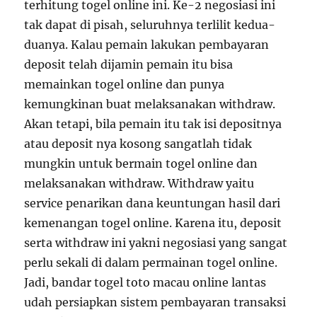
terhitung togel online ini. Ke-2 negosiasi ini
tak dapat di pisah, seluruhnya terlilit kedua-
duanya. Kalau pemain lakukan pembayaran
deposit telah dijamin pemain itu bisa
memainkan togel online dan punya
kemungkinan buat melaksanakan withdraw.
Akan tetapi, bila pemain itu tak isi depositnya
atau deposit nya kosong sangatlah tidak
mungkin untuk bermain togel online dan
melaksanakan withdraw. Withdraw yaitu
service penarikan dana keuntungan hasil dari
kemenangan togel online. Karena itu, deposit
serta withdraw ini yakni negosiasi yang sangat
perlu sekali di dalam permainan togel online.
Jadi, bandar togel toto macau online lantas
udah persiapkan sistem pembayaran transaksi