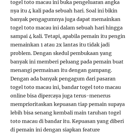
togel toto macau ini buka pengeluaran angka
nya itu 4 kali pada sebuah hari. Soal ini bikin
banyak pengagumnya juga dapat memainkan
togel toto macau ini dalam sebuah hari hingga
sampai 4 kali. Tetapi, apabila pemain itu pengin
memainkan 1 atau 2x lantas itu tidak jadi
problem. Dengan skedul pembukaan yang
banyak ini memberi peluang pada pemain buat
menangi permainan itu dengan gampang.
Dengan ada banyak pengagum dari pasaran
togel toto macau ini, bandar togel toto macau
online bisa dipercaya juga terus-menerus
memprioritaskan kepuasan tiap pemain supaya
lebih bisa senang kembali main taruhan togel
toto macau di bandar itu. Kepuasan yang diberi
di pemain ini dengan siapkan feature