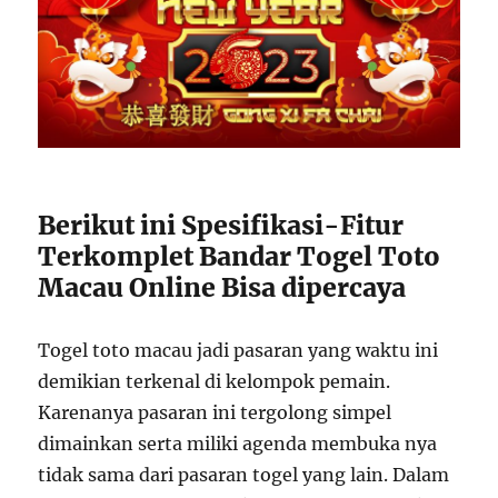
Berikut ini Spesifikasi-Fitur
Terkomplet Bandar Togel Toto
Macau Online Bisa dipercaya
Togel toto macau jadi pasaran yang waktu ini
demikian terkenal di kelompok pemain.
Karenanya pasaran ini tergolong simpel
dimainkan serta miliki agenda membuka nya
tidak sama dari pasaran togel yang lain. Dalam