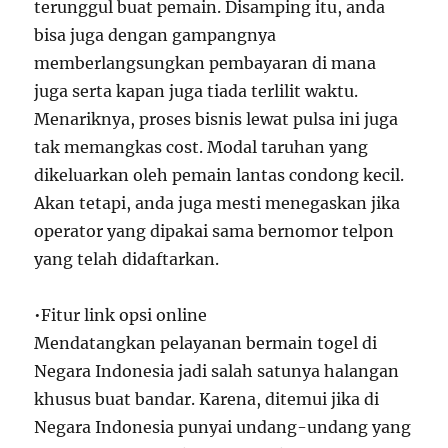
terunggul buat pemain. Disamping itu, anda
bisa juga dengan gampangnya
memberlangsungkan pembayaran di mana
juga serta kapan juga tiada terlilit waktu.
Menariknya, proses bisnis lewat pulsa ini juga
tak memangkas cost. Modal taruhan yang
dikeluarkan oleh pemain lantas condong kecil.
Akan tetapi, anda juga mesti menegaskan jika
operator yang dipakai sama bernomor telpon
yang telah didaftarkan.
•Fitur link opsi online
Mendatangkan pelayanan bermain togel di
Negara Indonesia jadi salah satunya halangan
khusus buat bandar. Karena, ditemui jika di
Negara Indonesia punyai undang-undang yang