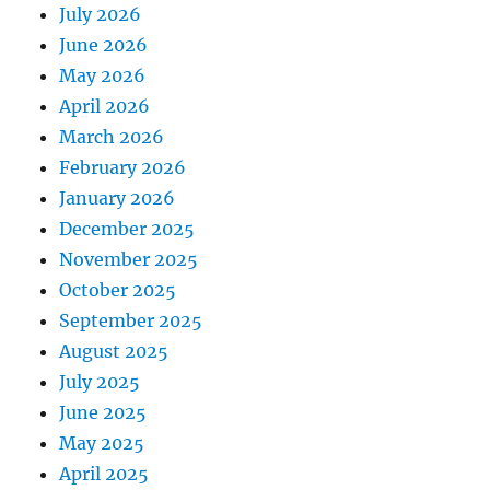
July 2026
June 2026
May 2026
April 2026
March 2026
February 2026
January 2026
December 2025
November 2025
October 2025
September 2025
August 2025
July 2025
June 2025
May 2025
April 2025