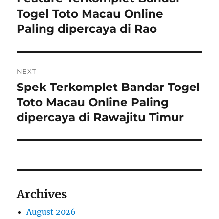
post:
Togel Toto Macau Online
Paling dipercaya di Rao
NEXT
Spek Terkomplet Bandar Togel
Next
post:
Toto Macau Online Paling
dipercaya di Rawajitu Timur
Archives
August 2026