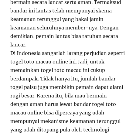
bermain secara lancar serta aman. Termaksud
bandar ini lantas telah mempunyai skema
keamanan terunggul yang bakal jamin
keamanan seluruhnya member-nya. Dengan
demikian, pemain lantas bisa taruhan secara
lancar.
Di Indonesia sangatlah larang perjudian seperti
togel toto macau online ini. Jadi, untuk
memainkan togel toto macau ini cukup
berdampak. Tidak hanya itu, jumlah bandar
togel palsu juga membikin pemain dapat alami
rugi besar. Karena itu, bila mau bermain
dengan aman harus lewat bandar togel toto
macau online bisa dipercaya yang udah
mempunyai mekanisme keamanan terunggul
yang udah ditopang pula oleh technologi