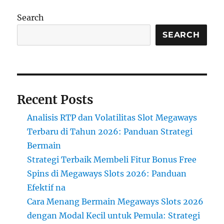
Search
SEARCH
Recent Posts
Analisis RTP dan Volatilitas Slot Megaways
Terbaru di Tahun 2026: Panduan Strategi
Bermain
Strategi Terbaik Membeli Fitur Bonus Free
Spins di Megaways Slots 2026: Panduan
Efektif na
Cara Menang Bermain Megaways Slots 2026
dengan Modal Kecil untuk Pemula: Strategi