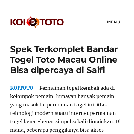
MENU
Freerestaurantcouponsnow
Spek Terkomplet Bandar
Togel Toto Macau Online
Bisa dipercaya di Saifi
KOITOTO
– Permainan togel kembali ada di
kelompok pemain, lumayan banyak pemain
yang masuk ke permainan togel ini. Atas
tehnologi modern suatu internet permainan
togel benar-benar simpel sekali dimainkan. Di
mana, beberapa penggilanya bisa akses