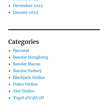
December 2023
January 2023
Categories
Baccarat
Bandar Hongkong
Bandar Macau
Bandar Sydney
Blackjack Online
Poker Online
Slot Online
Togel 4D/3D/2D