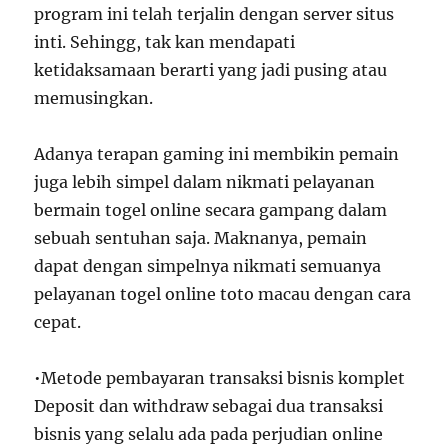
program ini telah terjalin dengan server situs
inti. Sehingg, tak kan mendapati
ketidaksamaan berarti yang jadi pusing atau
memusingkan.
Adanya terapan gaming ini membikin pemain
juga lebih simpel dalam nikmati pelayanan
bermain togel online secara gampang dalam
sebuah sentuhan saja. Maknanya, pemain
dapat dengan simpelnya nikmati semuanya
pelayanan togel online toto macau dengan cara
cepat.
•Metode pembayaran transaksi bisnis komplet
Deposit dan withdraw sebagai dua transaksi
bisnis yang selalu ada pada perjudian online