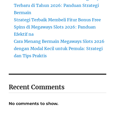
Terbaru di Tahun 2026: Panduan Strategi
Bermain
Strategi Terbaik Membeli Fitur Bonus Free
Spins di Megaways Slots 2026: Panduan
Efektif na
Cara Menang Bermain Megaways Slots 2026
dengan Modal Kecil untuk Pemula: Strategi
dan Tips Praktis
Recent Comments
No comments to show.