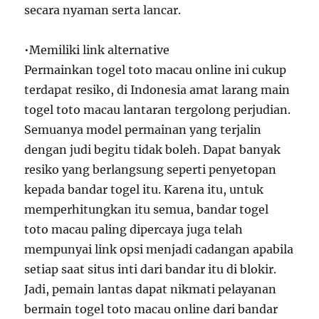
secara nyaman serta lancar.
•Memiliki link alternative
Permainkan togel toto macau online ini cukup
terdapat resiko, di Indonesia amat larang main
togel toto macau lantaran tergolong perjudian.
Semuanya model permainan yang terjalin
dengan judi begitu tidak boleh. Dapat banyak
resiko yang berlangsung seperti penyetopan
kepada bandar togel itu. Karena itu, untuk
memperhitungkan itu semua, bandar togel
toto macau paling dipercaya juga telah
mempunyai link opsi menjadi cadangan apabila
setiap saat situs inti dari bandar itu di blokir.
Jadi, pemain lantas dapat nikmati pelayanan
bermain togel toto macau online dari bandar