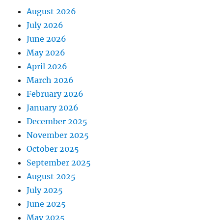
August 2026
July 2026
June 2026
May 2026
April 2026
March 2026
February 2026
January 2026
December 2025
November 2025
October 2025
September 2025
August 2025
July 2025
June 2025
May 2025