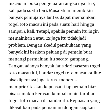
macau ini buka pengeluaran angka nya itu 4
kali pada suatu hari. Masalah ini membikin
banyak pemujanya lantas dapat memainkan
togel toto macau ini pada suatu hari hingga
sampai 4 kali. Tetapi, apabila pemain itu ingin
memainkan 1 atau 2x juga itu tidak jadi
problem. Dengan skedul pembukaan yang
banyak ini berikan peluang di pemain buat
menangi permainan itu secara gampang.
Dengan adanya banyak fans dari pasaran togel
toto macau ini, bandar togel toto macau online
bisa dipercaya juga terus-menerus
memprioritaskan kepuasan tiap pemain biar
bisa semakin kerasan kembali main taruhan
togel toto macau di bandar itu. Kepuasan yang
dikasihkan pada pemain ini dengan siapkan