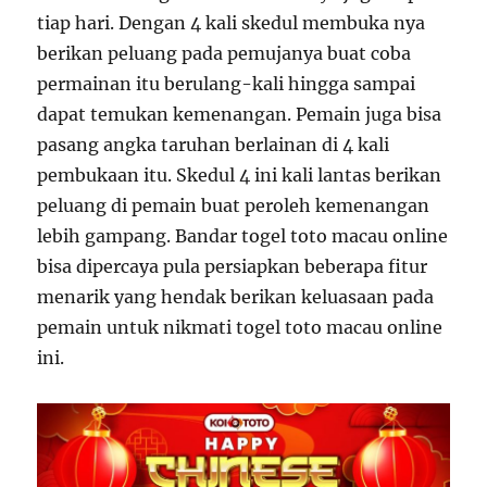
tiap hari. Dengan 4 kali skedul membuka nya
berikan peluang pada pemujanya buat coba
permainan itu berulang-kali hingga sampai
dapat temukan kemenangan. Pemain juga bisa
pasang angka taruhan berlainan di 4 kali
pembukaan itu. Skedul 4 ini kali lantas berikan
peluang di pemain buat peroleh kemenangan
lebih gampang. Bandar togel toto macau online
bisa dipercaya pula persiapkan beberapa fitur
menarik yang hendak berikan keluasaan pada
pemain untuk nikmati togel toto macau online
ini.