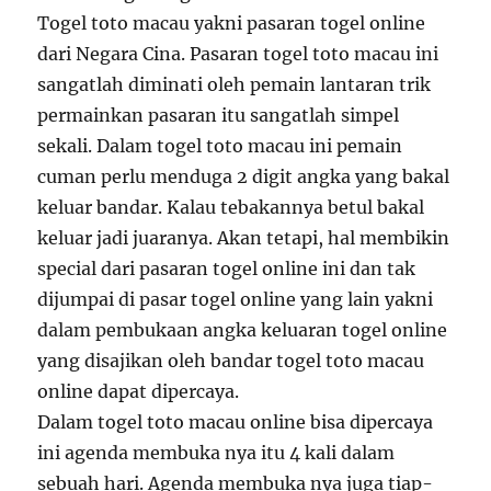
Togel toto macau yakni pasaran togel online
dari Negara Cina. Pasaran togel toto macau ini
sangatlah diminati oleh pemain lantaran trik
permainkan pasaran itu sangatlah simpel
sekali. Dalam togel toto macau ini pemain
cuman perlu menduga 2 digit angka yang bakal
keluar bandar. Kalau tebakannya betul bakal
keluar jadi juaranya. Akan tetapi, hal membikin
special dari pasaran togel online ini dan tak
dijumpai di pasar togel online yang lain yakni
dalam pembukaan angka keluaran togel online
yang disajikan oleh bandar togel toto macau
online dapat dipercaya.
Dalam togel toto macau online bisa dipercaya
ini agenda membuka nya itu 4 kali dalam
sebuah hari. Agenda membuka nya juga tiap-