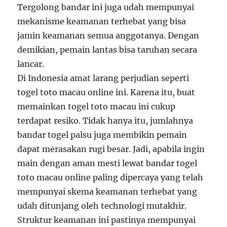
Tergolong bandar ini juga udah mempunyai
mekanisme keamanan terhebat yang bisa
jamin keamanan semua anggotanya. Dengan
demikian, pemain lantas bisa taruhan secara
lancar.
Di Indonesia amat larang perjudian seperti
togel toto macau online ini. Karena itu, buat
memainkan togel toto macau ini cukup
terdapat resiko. Tidak hanya itu, jumlahnya
bandar togel palsu juga membikin pemain
dapat merasakan rugi besar. Jadi, apabila ingin
main dengan aman mesti lewat bandar togel
toto macau online paling dipercaya yang telah
mempunyai skema keamanan terhebat yang
udah ditunjang oleh technologi mutakhir.
Struktur keamanan ini pastinya mempunyai