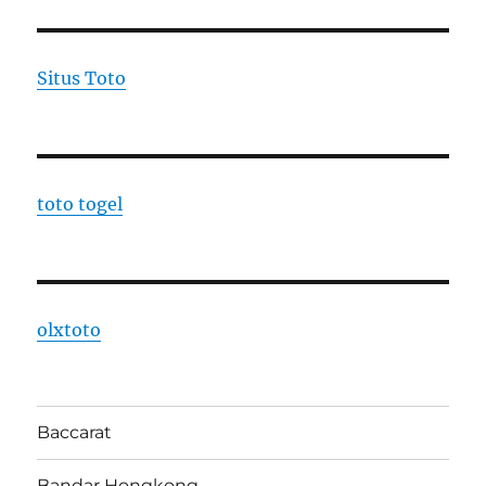
Situs Toto
toto togel
olxtoto
Baccarat
Bandar Hongkong