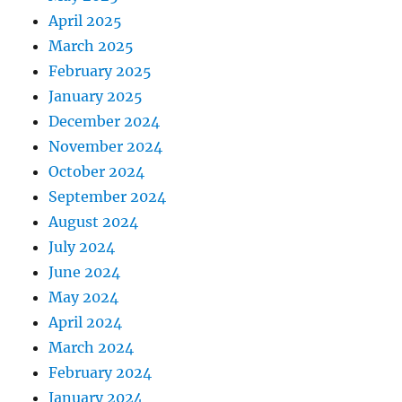
April 2025
March 2025
February 2025
January 2025
December 2024
November 2024
October 2024
September 2024
August 2024
July 2024
June 2024
May 2024
April 2024
March 2024
February 2024
January 2024