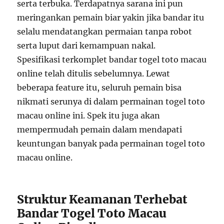
serta terbuka. Terdapatnya sarana ini pun
meringankan pemain biar yakin jika bandar itu
selalu mendatangkan permaian tanpa robot
serta luput dari kemampuan nakal.
Spesifikasi terkomplet bandar togel toto macau
online telah ditulis sebelumnya. Lewat
beberapa feature itu, seluruh pemain bisa
nikmati serunya di dalam permainan togel toto
macau online ini. Spek itu juga akan
mempermudah pemain dalam mendapati
keuntungan banyak pada permainan togel toto
macau online.
Struktur Keamanan Terhebat
Bandar Togel Toto Macau