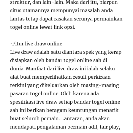
struktur, dan lain-lain. Maka dari itu, biarpun
situs utamannya mempunyai masalah anda
lantas tetap dapat rasakan serunya permainkan
togel online lewat link opsi.
•Fitur live draw online
Live draw adalah satu diantara spek yang kerap
disiapkan oleh bandar togel online sah di
dunia. Manfaat dari live draw ini ialah selaku
alat buat memperlihatkan result perkiraan
terkini yang dikeluarkan oleh masing-masing
pasaran togel online. Oleh karena ada
spesifikasi live draw setiap bandar togel online
sah ini berikan beragam keuntungan menarik
buat seluruh pemain. Lantaran, anda akan
mendapati pengalaman bermain adil, fair play,