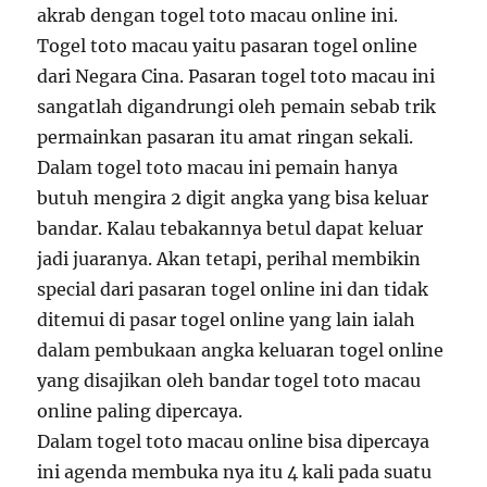
akrab dengan togel toto macau online ini.
Togel toto macau yaitu pasaran togel online
dari Negara Cina. Pasaran togel toto macau ini
sangatlah digandrungi oleh pemain sebab trik
permainkan pasaran itu amat ringan sekali.
Dalam togel toto macau ini pemain hanya
butuh mengira 2 digit angka yang bisa keluar
bandar. Kalau tebakannya betul dapat keluar
jadi juaranya. Akan tetapi, perihal membikin
special dari pasaran togel online ini dan tidak
ditemui di pasar togel online yang lain ialah
dalam pembukaan angka keluaran togel online
yang disajikan oleh bandar togel toto macau
online paling dipercaya.
Dalam togel toto macau online bisa dipercaya
ini agenda membuka nya itu 4 kali pada suatu