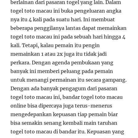
berlainan dari pasaran togel yang lain. Dalam
togel toto macau ini buka pengeluaran angka
nya itu 4 kali pada suatu hari. Ini membuat
beberapa penggilanya lantas dapat memainkan
togel toto macau ini pada sebuah hari hingga 4
kali. Tetapi, kalau pemain itu pengin
memainkan 1 atau 2x juga itu tidak jadi
perkara. Dengan agenda pembukaan yang
banyak ini memberi peluang pada pemain
untuk menangi permainan itu secara gampang.
Dengan ada banyak pengagum dari pasaran
togel toto macau ini, bandar togel toto macau
online bisa dipercaya juga terus-menerus
mengedepankan kepuasan tiap pemain biar
bisa semakin senang kembali main taruhan
togel toto macau di bandar itu. Kepuasan yang