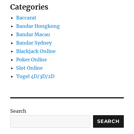
Categories
Baccarat
Bandar Hongkong
Bandar Macau
Bandar Sydney
Blackjack Online
Poker Online
Slot Online
Togel 4D/3D/2D
Search
SEARCH