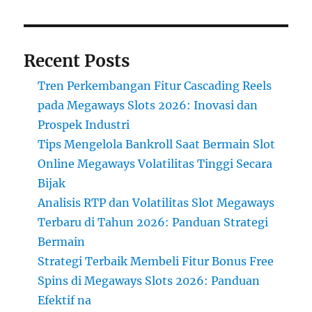
Recent Posts
Tren Perkembangan Fitur Cascading Reels
pada Megaways Slots 2026: Inovasi dan
Prospek Industri
Tips Mengelola Bankroll Saat Bermain Slot
Online Megaways Volatilitas Tinggi Secara
Bijak
Analisis RTP dan Volatilitas Slot Megaways
Terbaru di Tahun 2026: Panduan Strategi
Bermain
Strategi Terbaik Membeli Fitur Bonus Free
Spins di Megaways Slots 2026: Panduan
Efektif na