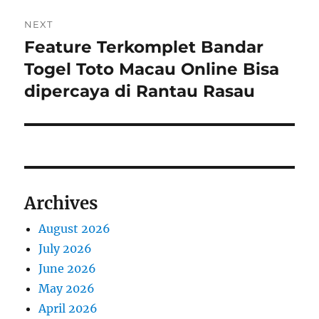
NEXT
Feature Terkomplet Bandar
Next
post:
Togel Toto Macau Online Bisa
dipercaya di Rantau Rasau
Archives
August 2026
July 2026
June 2026
May 2026
April 2026