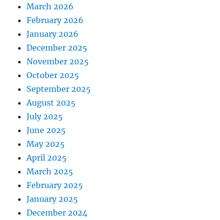
March 2026
February 2026
January 2026
December 2025
November 2025
October 2025
September 2025
August 2025
July 2025
June 2025
May 2025
April 2025
March 2025
February 2025
January 2025
December 2024