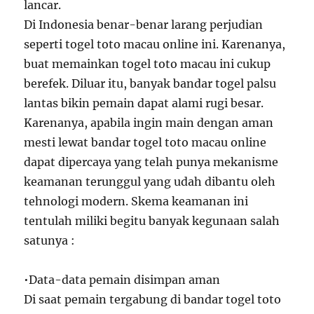
lancar.
Di Indonesia benar-benar larang perjudian
seperti togel toto macau online ini. Karenanya,
buat memainkan togel toto macau ini cukup
berefek. Diluar itu, banyak bandar togel palsu
lantas bikin pemain dapat alami rugi besar.
Karenanya, apabila ingin main dengan aman
mesti lewat bandar togel toto macau online
dapat dipercaya yang telah punya mekanisme
keamanan terunggul yang udah dibantu oleh
tehnologi modern. Skema keamanan ini
tentulah miliki begitu banyak kegunaan salah
satunya :
•Data-data pemain disimpan aman
Di saat pemain tergabung di bandar togel toto