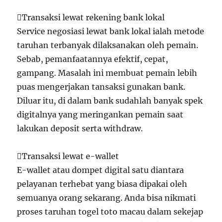
Transaksi lewat rekening bank lokal
Service negosiasi lewat bank lokal ialah metode
taruhan terbanyak dilaksanakan oleh pemain.
Sebab, pemanfaatannya efektif, cepat,
gampang. Masalah ini membuat pemain lebih
puas mengerjakan tansaksi gunakan bank.
Diluar itu, di dalam bank sudahlah banyak spek
digitalnya yang meringankan pemain saat
lakukan deposit serta withdraw.
Transaksi lewat e-wallet
E-wallet atau dompet digital satu diantara
pelayanan terhebat yang biasa dipakai oleh
semuanya orang sekarang. Anda bisa nikmati
proses taruhan togel toto macau dalam sekejap