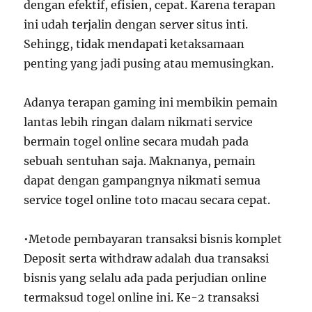
dengan efektif, efisien, cepat. Karena terapan
ini udah terjalin dengan server situs inti.
Sehingg, tidak mendapati ketaksamaan
penting yang jadi pusing atau memusingkan.
Adanya terapan gaming ini membikin pemain
lantas lebih ringan dalam nikmati service
bermain togel online secara mudah pada
sebuah sentuhan saja. Maknanya, pemain
dapat dengan gampangnya nikmati semua
service togel online toto macau secara cepat.
•Metode pembayaran transaksi bisnis komplet
Deposit serta withdraw adalah dua transaksi
bisnis yang selalu ada pada perjudian online
termaksud togel online ini. Ke-2 transaksi