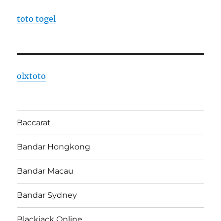
toto togel
olxtoto
Baccarat
Bandar Hongkong
Bandar Macau
Bandar Sydney
Blackjack Online