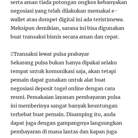
serta aman tiada potongan ongkos kebanyakan
negosiasi yang telah dilakukan memakai e-
wallet atau dompet digital ini ada teristimewa.
Meksipun demikian, sarana ini bisa digunakan
buat transaksi bisnis secara aman dan cepat.
Transaksi lewat pulsa prabayar
Sekarang pulsa bukan hanya dipakai selaku
tempat untuk komunikasi saja, akan tetapi
pemain dapat gunakan untuk alat buat
negosiasi deposit togel online dengan cara
resmi. Pemakaian layanan pembayaran pulsa
ini memberinya sangat banyak keuntungan
terhebat buat pemain. Disamping itu, anda
dapat juga dengan gampangnya langsungkan
pembayaran di mana lantas dan kapan juga