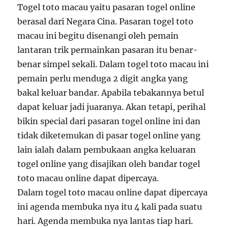
Togel toto macau yaitu pasaran togel online
berasal dari Negara Cina. Pasaran togel toto
macau ini begitu disenangi oleh pemain
lantaran trik permainkan pasaran itu benar-
benar simpel sekali. Dalam togel toto macau ini
pemain perlu menduga 2 digit angka yang
bakal keluar bandar. Apabila tebakannya betul
dapat keluar jadi juaranya. Akan tetapi, perihal
bikin special dari pasaran togel online ini dan
tidak diketemukan di pasar togel online yang
lain ialah dalam pembukaan angka keluaran
togel online yang disajikan oleh bandar togel
toto macau online dapat dipercaya.
Dalam togel toto macau online dapat dipercaya
ini agenda membuka nya itu 4 kali pada suatu
hari. Agenda membuka nya lantas tiap hari.