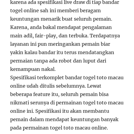
karena ada spesifikasi live draw di tiap bandar
togel online sah ini memberi beragam
keuntungan menarik buat seluruh pemain.
Karena, anda bakal mendapat pengalaman
main adil, fair-play, dan terbuka. Terdapatnya
layanan ini pun meringankan pemain biar
yakin kalau bandar itu terus mendatangkan
permaian tanpa ada robot dan luput dari
kemampuan nakal.
Spesifikasi terkomplet bandar togel toto macau
online udah ditulis sebelumnya. Lewat
beberapa feature itu, seluruh pemain bisa
nikmati serunya di permainan togel toto macau
online ini. Spesifikasi itu akan membantu
pemain dalam mendapat keuntungan banyak
pada permainan togel toto macau online.