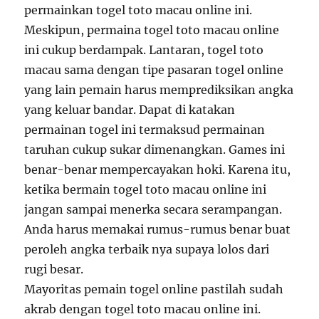
permainkan togel toto macau online ini.
Meskipun, permaina togel toto macau online
ini cukup berdampak. Lantaran, togel toto
macau sama dengan tipe pasaran togel online
yang lain pemain harus memprediksikan angka
yang keluar bandar. Dapat di katakan
permainan togel ini termaksud permainan
taruhan cukup sukar dimenangkan. Games ini
benar-benar mempercayakan hoki. Karena itu,
ketika bermain togel toto macau online ini
jangan sampai menerka secara serampangan.
Anda harus memakai rumus-rumus benar buat
peroleh angka terbaik nya supaya lolos dari
rugi besar.
Mayoritas pemain togel online pastilah sudah
akrab dengan togel toto macau online ini.