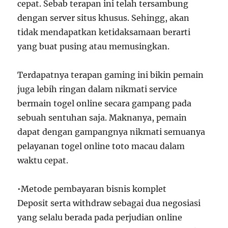
cepat. Sebab terapan ini telah tersambung
dengan server situs khusus. Sehingg, akan
tidak mendapatkan ketidaksamaan berarti
yang buat pusing atau memusingkan.
Terdapatnya terapan gaming ini bikin pemain
juga lebih ringan dalam nikmati service
bermain togel online secara gampang pada
sebuah sentuhan saja. Maknanya, pemain
dapat dengan gampangnya nikmati semuanya
pelayanan togel online toto macau dalam
waktu cepat.
•Metode pembayaran bisnis komplet
Deposit serta withdraw sebagai dua negosiasi
yang selalu berada pada perjudian online