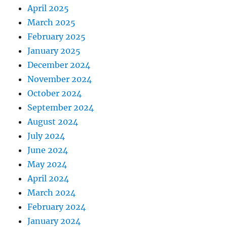
April 2025
March 2025
February 2025
January 2025
December 2024
November 2024
October 2024
September 2024
August 2024
July 2024
June 2024
May 2024
April 2024
March 2024
February 2024
January 2024