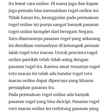
itu lewat cara online. Di mana juga dan kapan
juga pemain bisa memainkan togel online ini.
Tidak hanya itu, keunggulan pada permainan
togel online ini punya sangat banyak pasaran
togel online komplet dari beragam Negara.
Satu diantaranya pasaran togel yang sekarang
ini demikian termashyur di kelompok pemain
ialah togel toto macau. Untuk pencinta togel
online pastilah telah tidak asing dengan
pasaran togel itu. Karena amat tenarnya togel
toto macau ini telah ada bandar togel toto
macau online dapat dipercaya yang khusus
persiapkan pasaran itu.
Pada permainan togel online ada banyak
pasaran togel yang bisa dicicipi. Pasaran togel
toto macau online ini terhitung pasaran yang