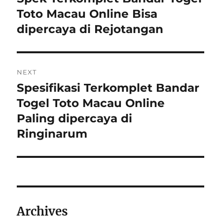
post:
Toto Macau Online Bisa
dipercaya di Rejotangan
NEXT
Spesifikasi Terkomplet Bandar
Next
post:
Togel Toto Macau Online
Paling dipercaya di
Ringinarum
Archives