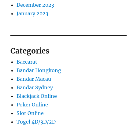
December 2023
January 2023
Categories
Baccarat
Bandar Hongkong
Bandar Macau
Bandar Sydney
Blackjack Online
Poker Online
Slot Online
Togel 4D/3D/2D