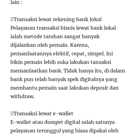
lain :
Transaksi lewat rekening bank lokal
Pelayanan transaksi bisnis lewat bank lokal
ialah metode taruhan sangat banyak
dijalankan oleh pemain. Karena,
pemanfaatannya efektif, cepat, simpel. Ini
bikin pemain lebih suka lakukan tansaksi
memanfaatkan bank. Tidak hanya itu, di dalam
bank pun telah banyak spek digitalnya yang
membantu pemain saat lakukan deposit dan
withdraw.
Transaksi lewat e-wallet
E-wallet atau dompet digital salah satunya
pelayanan terunggul yang biasa dipakai oleh