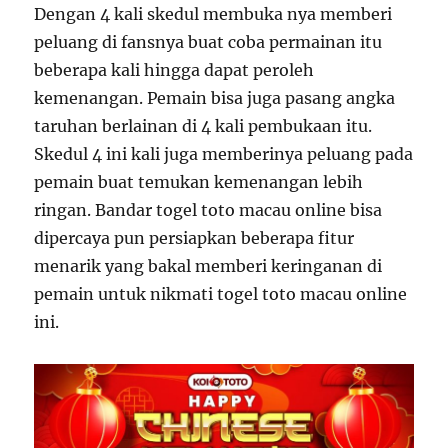
Dengan 4 kali skedul membuka nya memberi
peluang di fansnya buat coba permainan itu
beberapa kali hingga dapat peroleh
kemenangan. Pemain bisa juga pasang angka
taruhan berlainan di 4 kali pembukaan itu.
Skedul 4 ini kali juga memberinya peluang pada
pemain buat temukan kemenangan lebih
ringan. Bandar togel toto macau online bisa
dipercaya pun persiapkan beberapa fitur
menarik yang bakal memberi keringanan di
pemain untuk nikmati togel toto macau online
ini.