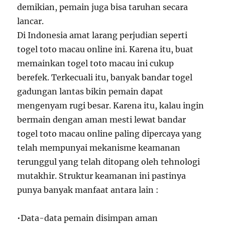
demikian, pemain juga bisa taruhan secara
lancar.
Di Indonesia amat larang perjudian seperti
togel toto macau online ini. Karena itu, buat
memainkan togel toto macau ini cukup
berefek. Terkecuali itu, banyak bandar togel
gadungan lantas bikin pemain dapat
mengenyam rugi besar. Karena itu, kalau ingin
bermain dengan aman mesti lewat bandar
togel toto macau online paling dipercaya yang
telah mempunyai mekanisme keamanan
terunggul yang telah ditopang oleh tehnologi
mutakhir. Struktur keamanan ini pastinya
punya banyak manfaat antara lain :
•Data-data pemain disimpan aman