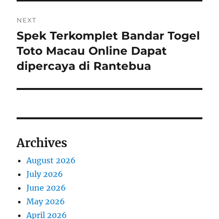
NEXT
Spek Terkomplet Bandar Togel
Next
post:
Toto Macau Online Dapat
dipercaya di Rantebua
Archives
August 2026
July 2026
June 2026
May 2026
April 2026