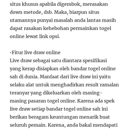
situs khusus apabila digembok, merasakan
down metode, dsb. Maka, biarpun situs
utamannya punyai masalah anda lantas masih
dapat rasakan kehebohan permainkan togel
online lewat link opsi.
•Fitur live draw online
Live draw sebagai satu diantara spesifikasi
yang kerap disiapkan oleh bandar togel online
sah di dunia. Manfaat dari live draw ini yaitu
selaku alat untuk menghadirkan result ramalan
teranyar yang dikeluarkan oleh masing-
masing pasaran togel online. Karena ada spek
live draw setiap bandar togel online sah ini
berikan beragam keuntungan menarik buat
seluruh pemain. Karena, anda bakal mendapati