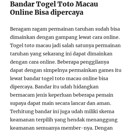
Bandar Togel Toto Macau
Online Bisa dipercaya
Beragam ragam permainan taruhan sudah bisa
dimainkan dengan gampang lewat cara online.
Togel toto macau jadi salah satunya permainan
taruhan yang sekarang ini dapat dimainkan
dengan cara online. Beberapa penggilanya
dapat dengan simpelnya permainkan games itu
lewat bandar togel toto macau online bisa
dipercaya. Bandar itu udah hidangkan
bermacam jenis keperluan beberapa pemain
supaya dapat main secara lancar dan aman.
Terhitung bandar ini juga udah miliki skema
keamanan terpilih yang hendak menanggung
keamanan semuanya member-nya. Dengan