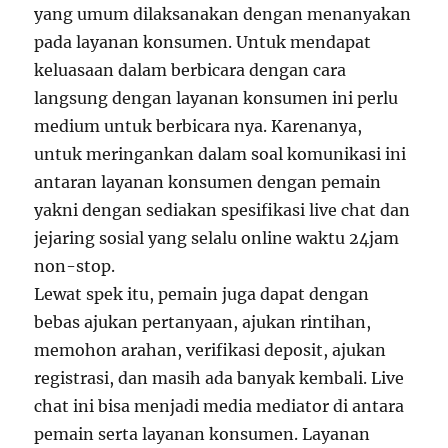
yang umum dilaksanakan dengan menanyakan
pada layanan konsumen. Untuk mendapat
keluasaan dalam berbicara dengan cara
langsung dengan layanan konsumen ini perlu
medium untuk berbicara nya. Karenanya,
untuk meringankan dalam soal komunikasi ini
antaran layanan konsumen dengan pemain
yakni dengan sediakan spesifikasi live chat dan
jejaring sosial yang selalu online waktu 24jam
non-stop.
Lewat spek itu, pemain juga dapat dengan
bebas ajukan pertanyaan, ajukan rintihan,
memohon arahan, verifikasi deposit, ajukan
registrasi, dan masih ada banyak kembali. Live
chat ini bisa menjadi media mediator di antara
pemain serta layanan konsumen. Layanan