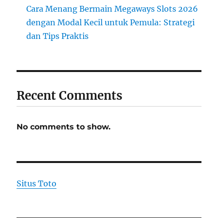
Cara Menang Bermain Megaways Slots 2026
dengan Modal Kecil untuk Pemula: Strategi
dan Tips Praktis
Recent Comments
No comments to show.
Situs Toto