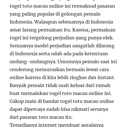
togel toto macau online ini termaksud pasaran
yang paling popular di golongan pemain
Indonesia. Walaupun sebenarnya di Indonesia
amat larang permainan itu. Karena, permainan
togel ini tergolong perjudian yang punya efek.
Semuanya model perjudian sangatlah dilarang
di Indonesia serta udah ada pada ketentuan
undang-undangnya. Umumnya pemain saat ini
cenderung memutuskan bermain lewat cara
online karena di kira lebih ringkas dan instant.
Banyak pemain tidak usah keluar dari rumah
buat memainkan togel toto macau online ini.
Cukup main di bandar togel toto macau online
dapat dipercaya sudah bisa nikmati serunya
dari pasaran toto macau itu.
Tersedianya internet membuat segalanya