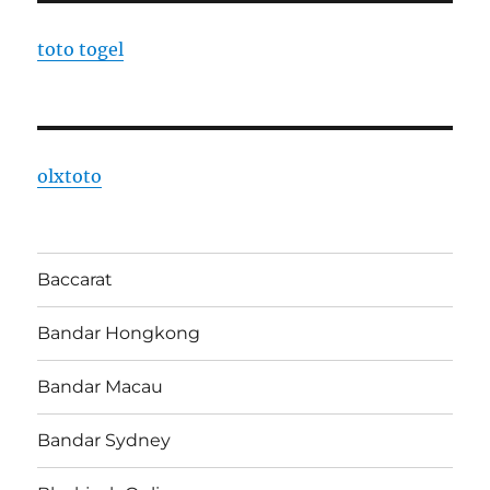
toto togel
olxtoto
Baccarat
Bandar Hongkong
Bandar Macau
Bandar Sydney