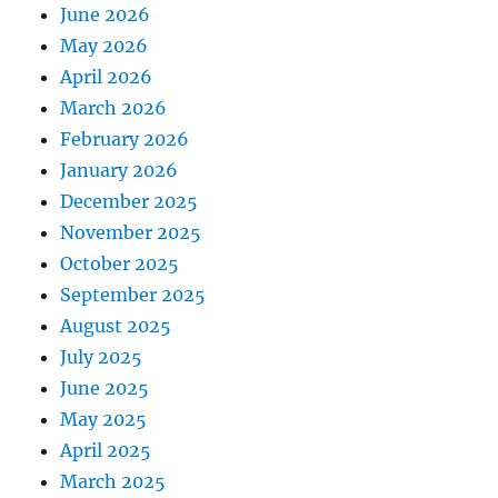
June 2026
May 2026
April 2026
March 2026
February 2026
January 2026
December 2025
November 2025
October 2025
September 2025
August 2025
July 2025
June 2025
May 2025
April 2025
March 2025