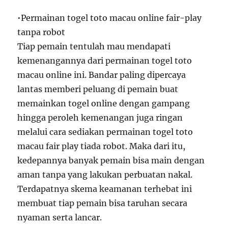
•Permainan togel toto macau online fair-play
tanpa robot
Tiap pemain tentulah mau mendapati
kemenangannya dari permainan togel toto
macau online ini. Bandar paling dipercaya
lantas memberi peluang di pemain buat
memainkan togel online dengan gampang
hingga peroleh kemenangan juga ringan
melalui cara sediakan permainan togel toto
macau fair play tiada robot. Maka dari itu,
kedepannya banyak pemain bisa main dengan
aman tanpa yang lakukan perbuatan nakal.
Terdapatnya skema keamanan terhebat ini
membuat tiap pemain bisa taruhan secara
nyaman serta lancar.