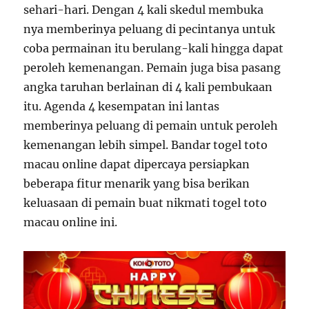
sehari-hari. Dengan 4 kali skedul membuka
nya memberinya peluang di pecintanya untuk
coba permainan itu berulang-kali hingga dapat
peroleh kemenangan. Pemain juga bisa pasang
angka taruhan berlainan di 4 kali pembukaan
itu. Agenda 4 kesempatan ini lantas
memberinya peluang di pemain untuk peroleh
kemenangan lebih simpel. Bandar togel toto
macau online dapat dipercaya persiapkan
beberapa fitur menarik yang bisa berikan
keluasaan di pemain buat nikmati togel toto
macau online ini.