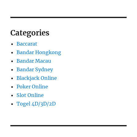
Categories
Baccarat
Bandar Hongkong
Bandar Macau
Bandar Sydney
Blackjack Online
Poker Online
Slot Online
Togel 4D/3D/2D