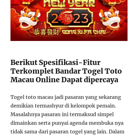
Berikut Spesifikasi-Fitur
Terkomplet Bandar Togel Toto
Macau Online Dapat dipercaya
Togel toto macau jadi pasaran yang sekarang
demikian termashyur di kelompok pemain.
Masalahnya pasaran ini termaksud simpel
dimainkan serta punyai agenda membuka nya
tidak sama dari pasaran togel yang lain. Dalam