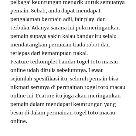
pelbagai keuntungan menarik untuk semuanya
pemain. Sebab, anda dapat mendapat
pengalaman bermain adil, fair play, dan
terbuka. Adanya sarana ini pula meringankan
pemain supaya yakin kalau bandar itu selalu
mendatangkan permaian tiada robot dan
terlepas dari kemampuan nakal.
Feature terkomplet bandar togel toto macau
online udah ditulis sebelumnya. Lewat
sejumlah spesifikasi itu, seluruh pemain bisa
nikmati serunya di permainan togel toto macau
online ini. Feature itu juga akan meringankan
pemain dalam mendapati keuntungan yang
besar di dalam permainan togel toto macau
online.