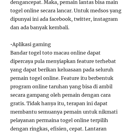
dengancepat. Maka, pemain lantas bisa main
togel online secara lancar. Untuk medsos yang
dipunyai ini ada facebook, twitter, instagram
dan ada banyak kembali.
•Aplikasi gaming
Bandar togel toto macau online dapat
dipercaya pula menyiapkan feature terhebat
yang dapat berikan keluasaan pada seluruh
pemain togel online. Feature itu berbentuk
program online taruhan yang bisa di ambil
secara gampang oleh pemain dengan cara
gratis. Tidak hanya itu, terapan ini dapat
membantu semuanya pemain untuk nikmati
pelayanan permaina togel online terpilih
dengan ringkas, efisien, cepat. Lantaran