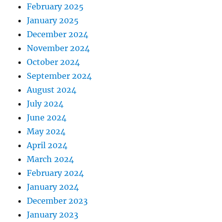
February 2025
January 2025
December 2024
November 2024
October 2024
September 2024
August 2024
July 2024
June 2024
May 2024
April 2024
March 2024
February 2024
January 2024
December 2023
January 2023