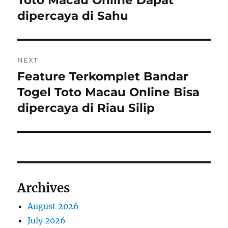
dipercaya di Sahu
NEXT
Feature Terkomplet Bandar
Next
post:
Togel Toto Macau Online Bisa
dipercaya di Riau Silip
Archives
August 2026
July 2026