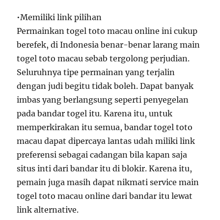
•Memiliki link pilihan
Permainkan togel toto macau online ini cukup
berefek, di Indonesia benar-benar larang main
togel toto macau sebab tergolong perjudian.
Seluruhnya tipe permainan yang terjalin
dengan judi begitu tidak boleh. Dapat banyak
imbas yang berlangsung seperti penyegelan
pada bandar togel itu. Karena itu, untuk
memperkirakan itu semua, bandar togel toto
macau dapat dipercaya lantas udah miliki link
preferensi sebagai cadangan bila kapan saja
situs inti dari bandar itu di blokir. Karena itu,
pemain juga masih dapat nikmati service main
togel toto macau online dari bandar itu lewat
link alternative.