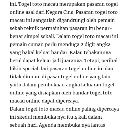
ini. Togel toto macau merupakan pasaran togel
online asal dari Negara Cina. Pasaran togel toto
macau ini sangatlah digandrungi oleh pemain
sebab teknik permainkan pasaran itu benar-
benar simpel sekali. Dalam togel toto macau ini
pemain cuman perlu menduga 2 digit angka
yang bakal keluar bandar. Kalau tebakannya
betul dapat keluar jadi juaranya. Tetapi, perihal
bikin special dari pasaran togel online ini dan
tidak ditemui di pasar togel online yang lain
yaitu dalam pembukaan angka keluaran togel
online yang disiapkan oleh bandar togel toto
macau online dapat dipercaya.
Dalam togel toto macau online paling dipercaya
ini skedul membuka nya itu 4 kali dalam
sebuah hari. Agenda membuka nya lantas