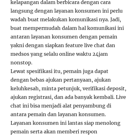
kelapangan dalam berbicara dengan cara
langsung dengan layanan konsumen ini perlu
wadah buat melakukan komunikasi nya. Jadi,
buat mempermudah dalam hal komunikasi ini
antaran layanan konsumen dengan pemain
yakni dengan siapkan feature live chat dan
medsos yang selalu online waktu 24jam
nonstop.
Lewat spesifikasi itu, pemain juga dapat
dengan bebas ajukan pertanyaan, ajukan
keluhkesah, minta petunjuk, verifikasi deposit,
ajukan registrasi, dan ada banyak kembali. Live
chat ini bisa menjadi alat penyambung di
antara pemain dan layanan konsumen.
Layanan konsumen ini lantas siap menolong
pemain serta akan memberi respon