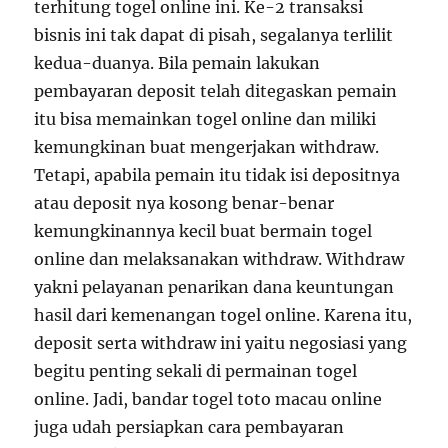
terhitung togel online ini. Ke-2 transaksi
bisnis ini tak dapat di pisah, segalanya terlilit
kedua-duanya. Bila pemain lakukan
pembayaran deposit telah ditegaskan pemain
itu bisa memainkan togel online dan miliki
kemungkinan buat mengerjakan withdraw.
Tetapi, apabila pemain itu tidak isi depositnya
atau deposit nya kosong benar-benar
kemungkinannya kecil buat bermain togel
online dan melaksanakan withdraw. Withdraw
yakni pelayanan penarikan dana keuntungan
hasil dari kemenangan togel online. Karena itu,
deposit serta withdraw ini yaitu negosiasi yang
begitu penting sekali di permainan togel
online. Jadi, bandar togel toto macau online
juga udah persiapkan cara pembayaran