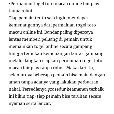
•Permainan togel toto macau online fair play
tanpa robot
Tiap pemain tentu saja ingin mendapati
kemenangannya dari permainan togel toto
macau online ini. Bandar paling dipercaya
lantas memberi peluang di pemain untuk
memainkan togel online secara gampang
hingga temukan kemenangan lantas gampang
melalui langkah siapkan permainan togel toto
macau fair play tanpa robot. Maka dari itu,
selanjutnya beberapa pemain bisa main dengan
aman tanpa adanya yang lakukan perbuatan
nakal. Tersedianya prosedur keamanan terbaik
ini bikin tiap-tiap pemain bisa taruhan secara
nyaman serta lancar.