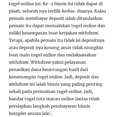
togel online ini. Ke-2 bisnis ini tidak dapat di
pisah, seluruh nya terlilit kedua-duanya. Kalau
pemain membayar deposit udah ditandaskan
pemain itu dapat memainkan togel online dan
miliki kesempatan buat kerjakan withdraw.
Tetapi, apabila pemain itu tidak isi depositnya
atau deposit nya kosong amat tidak mungkin
buat main togel online dan melaksanakan
withdraw. Withdraw yakni pelayanan
penarikan dana keuntungan hasil dari
kemenangan togel online. Jadi, deposit dan
withdraw ini ialah bisnis yang paling penting
sekali pada permainan togel online. Jadi,
bandar togel toto macau online lantas telah
persiapkan langkah pembayaran bisnis
komplet antara lain :