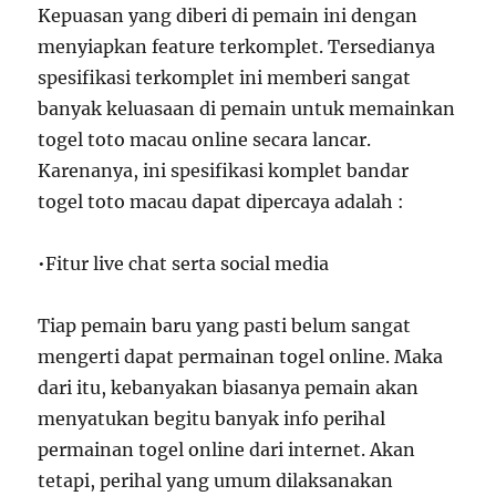
Kepuasan yang diberi di pemain ini dengan
menyiapkan feature terkomplet. Tersedianya
spesifikasi terkomplet ini memberi sangat
banyak keluasaan di pemain untuk memainkan
togel toto macau online secara lancar.
Karenanya, ini spesifikasi komplet bandar
togel toto macau dapat dipercaya adalah :
•Fitur live chat serta social media
Tiap pemain baru yang pasti belum sangat
mengerti dapat permainan togel online. Maka
dari itu, kebanyakan biasanya pemain akan
menyatukan begitu banyak info perihal
permainan togel online dari internet. Akan
tetapi, perihal yang umum dilaksanakan