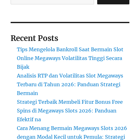
Recent Posts
Tips Mengelola Bankroll Saat Bermain Slot
Online Megaways Volatilitas Tinggi Secara
Bijak
Analisis RTP dan Volatilitas Slot Megaways
Terbaru di Tahun 2026: Panduan Strategi
Bermain
Strategi Terbaik Membeli Fitur Bonus Free
Spins di Megaways Slots 2026: Panduan
Efektif na
Cara Menang Bermain Megaways Slots 2026
dengan Modal Kecil untuk Pemula: Strategi