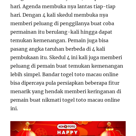
hari. Agenda membuka nya lantas tiap-tiap
hari. Dengan 4 kali skedul membuka nya
memberi peluang di penggilanya buat coba
permainan itu berulang-kali hingga dapat
temukan kemenangan. Pemain juga bisa
pasang angka taruhan berbeda di 4 kali
pembukaan itu. Skedul 4 ini kali juga memberi
peluang di pemain buat temukan kemenangan
lebih simpel. Bandar togel toto macau online
bisa dipercaya pula persiapkan beberapa fitur
menarik yang hendak memberi keringanan di
pemain buat nikmati togel toto macau online
ini.