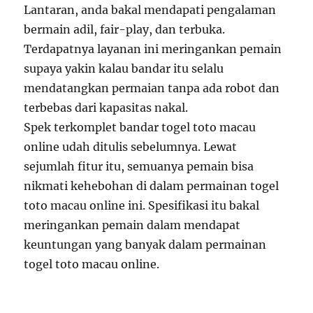
Lantaran, anda bakal mendapati pengalaman
bermain adil, fair-play, dan terbuka.
Terdapatnya layanan ini meringankan pemain
supaya yakin kalau bandar itu selalu
mendatangkan permaian tanpa ada robot dan
terbebas dari kapasitas nakal.
Spek terkomplet bandar togel toto macau
online udah ditulis sebelumnya. Lewat
sejumlah fitur itu, semuanya pemain bisa
nikmati kehebohan di dalam permainan togel
toto macau online ini. Spesifikasi itu bakal
meringankan pemain dalam mendapat
keuntungan yang banyak dalam permainan
togel toto macau online.