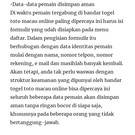
•Data-data pemain disimpan aman
Di waktu pemain tergabung di bandar togel
toto macau online paling dipercaya ini harus isi
formulir yang udah disiapkan pada menu
daftar. Dalam pengisian formulir itu
berhubugan dengan data identitas pemain
mulai dengan nama, nomor telpon, nomor
rekening, e mail dan masihlah banyak kembali.
Akan tetapi, anda tak perlu waswas dengan
struktur keamanan yang dipunyai oleh bandar
togel toto macau online bisa dipercaya ini
seluruh beberapa data pemain akan disimpan
aman tanpa ringan bocor di siapa saja,
khususnya pada beberapa orang yang tidak
bertanggung-jawab.