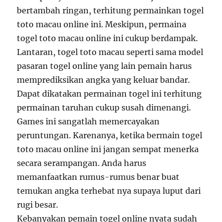
bertambah ringan, terhitung permainkan togel
toto macau online ini. Meskipun, permaina
togel toto macau online ini cukup berdampak.
Lantaran, togel toto macau seperti sama model
pasaran togel online yang lain pemain harus
memprediksikan angka yang keluar bandar.
Dapat dikatakan permainan togel ini terhitung
permainan taruhan cukup susah dimenangi.
Games ini sangatlah memercayakan
peruntungan. Karenanya, ketika bermain togel
toto macau online ini jangan sempat menerka
secara serampangan. Anda harus
memanfaatkan rumus-rumus benar buat
temukan angka terhebat nya supaya luput dari
rugi besar.
Kebanyakan pemain togel online nyata sudah