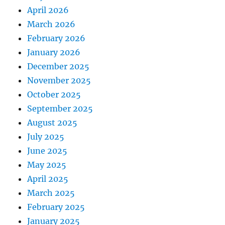
April 2026
March 2026
February 2026
January 2026
December 2025
November 2025
October 2025
September 2025
August 2025
July 2025
June 2025
May 2025
April 2025
March 2025
February 2025
January 2025