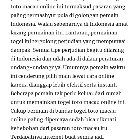
toto macau online ini termaksud pasaran yang
paling termashyur pula di golongan pemain
Indonesia. Walau sebenarnya di Indonesia amat
larang permainan itu. Lantaran, permainan
togel ini tergolong perjudian yang mempunyai
dampak. Semua tipe perjudian begitu dilarang
di Indonesia dan udah ada di dalam peraturan
undang-undangnya. Umumnya pemain waktu
ini cenderung pilih main lewat cara online
karena dianggap lebih efektif serta instant.
Beberapa pemain tak perlu keluar dari rumah
untuk memainkan togel toto macau online ini.
Cukup bermain di bandar togel toto macau
online paling dipercaya sudah bisa nikmati
kehebohan dari pasaran toto macau itu.
Terdapatnya internet buat semua jadi