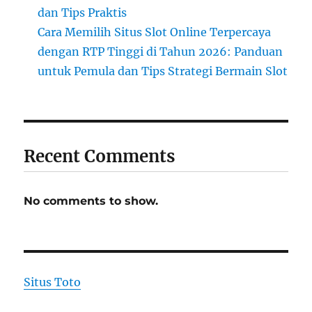
dan Tips Praktis
Cara Memilih Situs Slot Online Terpercaya
dengan RTP Tinggi di Tahun 2026: Panduan
untuk Pemula dan Tips Strategi Bermain Slot
Recent Comments
No comments to show.
Situs Toto