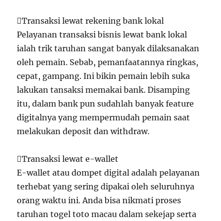
Transaksi lewat rekening bank lokal
Pelayanan transaksi bisnis lewat bank lokal
ialah trik taruhan sangat banyak dilaksanakan
oleh pemain. Sebab, pemanfaatannya ringkas,
cepat, gampang. Ini bikin pemain lebih suka
lakukan tansaksi memakai bank. Disamping
itu, dalam bank pun sudahlah banyak feature
digitalnya yang mempermudah pemain saat
melakukan deposit dan withdraw.
Transaksi lewat e-wallet
E-wallet atau dompet digital adalah pelayanan
terhebat yang sering dipakai oleh seluruhnya
orang waktu ini. Anda bisa nikmati proses
taruhan togel toto macau dalam sekejap serta