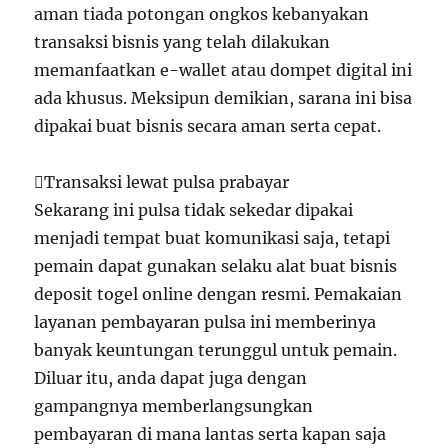
aman tiada potongan ongkos kebanyakan
transaksi bisnis yang telah dilakukan
memanfaatkan e-wallet atau dompet digital ini
ada khusus. Meksipun demikian, sarana ini bisa
dipakai buat bisnis secara aman serta cepat.
Transaksi lewat pulsa prabayar
Sekarang ini pulsa tidak sekedar dipakai
menjadi tempat buat komunikasi saja, tetapi
pemain dapat gunakan selaku alat buat bisnis
deposit togel online dengan resmi. Pemakaian
layanan pembayaran pulsa ini memberinya
banyak keuntungan terunggul untuk pemain.
Diluar itu, anda dapat juga dengan
gampangnya memberlangsungkan
pembayaran di mana lantas serta kapan saja