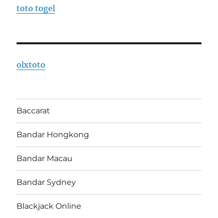
toto togel
olxtoto
Baccarat
Bandar Hongkong
Bandar Macau
Bandar Sydney
Blackjack Online