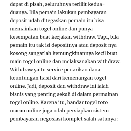
dapat di pisah, seluruhnya terlilit kedua-
duanya. Bila pemain lakukan pembayaran
deposit udah ditegaskan pemain itu bisa
memainkan togel online dan punya
kesempatan buat kerjakan withdraw. Tapi, bila
pemain itu tak isi depositnya atau deposit nya
kosong sangatlah kemungkinannya kecil buat
main togel online dan melaksanakan withdraw.
Withdraw yaitu service penarikan dana
keuntungan hasil dari kemenangan togel
online. Jadi, deposit dan withdraw ini ialah
bisnis yang penting sekali di dalam permainan
togel online. Karena itu, bandar togel toto
macau online juga udah persiapkan sistem
pembayaran negosiasi komplet salah satunya :