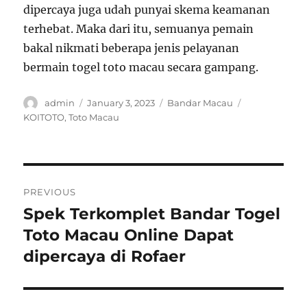
dipercaya juga udah punyai skema keamanan
terhebat. Maka dari itu, semuanya pemain
bakal nikmati beberapa jenis pelayanan
bermain togel toto macau secara gampang.
Author
Posted
Categories
Tags
admin
January 3, 2023
Bandar Macau
on
KOITOTO
,
Toto Macau
Post
PREVIOUS
navigation
Spek Terkomplet Bandar Togel
Previous
post:
Toto Macau Online Dapat
dipercaya di Rofaer