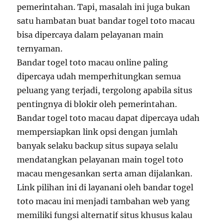
pemerintahan. Tapi, masalah ini juga bukan
satu hambatan buat bandar togel toto macau
bisa dipercaya dalam pelayanan main
ternyaman.
Bandar togel toto macau online paling
dipercaya udah memperhitungkan semua
peluang yang terjadi, tergolong apabila situs
pentingnya di blokir oleh pemerintahan.
Bandar togel toto macau dapat dipercaya udah
mempersiapkan link opsi dengan jumlah
banyak selaku backup situs supaya selalu
mendatangkan pelayanan main togel toto
macau mengesankan serta aman dijalankan.
Link pilihan ini di layanani oleh bandar togel
toto macau ini menjadi tambahan web yang
memiliki fungsi alternatif situs khusus kalau