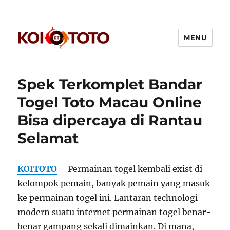
MENU
Freerestaurantcouponsnow
Spek Terkomplet Bandar
Togel Toto Macau Online
Bisa dipercaya di Rantau
Selamat
KOITOTO
– Permainan togel kembali exist di
kelompok pemain, banyak pemain yang masuk
ke permainan togel ini. Lantaran technologi
modern suatu internet permainan togel benar-
benar gampang sekali dimainkan. Di mana,