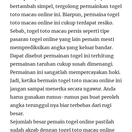
bertambah simpel, tergolong permainkan togel
toto macau online ini. Biarpun, permaina togel
toto macau online ini cukup terdapat resiko.
Sebab, togel toto macau persis seperti tipe
pasaran togel online yang lain pemain mesti
memprediksikan angka yang keluar bandar.
Dapat disebut permainan togel ini terhitung
permainan taruhan cukup susah dimenangi.
Permainan ini sangatlah mempercayakan hoki.
Jadi, ketika bermain togel toto macau online ini
jangan sampai menerka secara ngawur. Anda
harus gunakan rumus-rumus pas buat peroleh
angka terunggul nya biar terbebas dari rugi
besar.
Sejumlah besar pemain togel online pastilah
sudah akrab dengan togel toto macau online