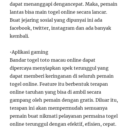
dapat menanggapi dengancepat. Maka, pemain
lantas bisa main togel online secara lancar.
Buat jejaring sosial yang dipunyai ini ada
facebook, twitter, instagram dan ada banyak
kembali.
•Aplikasi gaming
Bandar togel toto macau online dapat
dipercaya menyiapkan spek terunggul yang
dapat memberi keringanan di seluruh pemain
togel online. Feature itu berbentuk terapan
online taruhan yang bisa di ambil secara
gampang oleh pemain dengan gratis. Diluar itu,
terapan ini akan mempermudah semuanya
pemain buat nikmati pelayanan permaina togel
online terunggul dengan efektif, efisien, cepat.