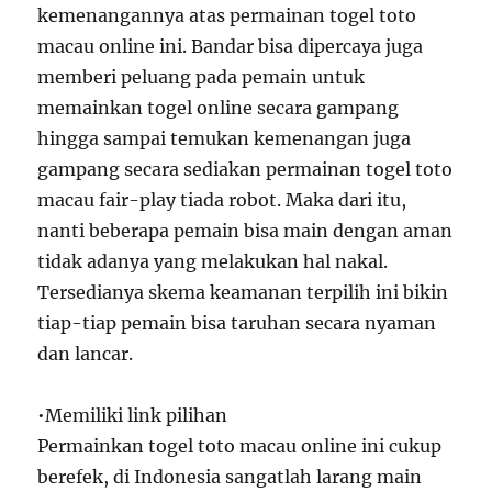
kemenangannya atas permainan togel toto
macau online ini. Bandar bisa dipercaya juga
memberi peluang pada pemain untuk
memainkan togel online secara gampang
hingga sampai temukan kemenangan juga
gampang secara sediakan permainan togel toto
macau fair-play tiada robot. Maka dari itu,
nanti beberapa pemain bisa main dengan aman
tidak adanya yang melakukan hal nakal.
Tersedianya skema keamanan terpilih ini bikin
tiap-tiap pemain bisa taruhan secara nyaman
dan lancar.
•Memiliki link pilihan
Permainkan togel toto macau online ini cukup
berefek, di Indonesia sangatlah larang main