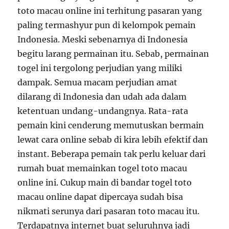
toto macau online ini terhitung pasaran yang
paling termashyur pun di kelompok pemain
Indonesia. Meski sebenarnya di Indonesia
begitu larang permainan itu. Sebab, permainan
togel ini tergolong perjudian yang miliki
dampak. Semua macam perjudian amat
dilarang di Indonesia dan udah ada dalam
ketentuan undang-undangnya. Rata-rata
pemain kini cenderung memutuskan bermain
lewat cara online sebab di kira lebih efektif dan
instant. Beberapa pemain tak perlu keluar dari
rumah buat memainkan togel toto macau
online ini. Cukup main di bandar togel toto
macau online dapat dipercaya sudah bisa
nikmati serunya dari pasaran toto macau itu.
Terdapatnya internet buat seluruhnya jadi