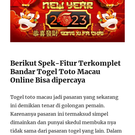
Berikut Spek-Fitur Terkomplet
Bandar Togel Toto Macau
Online Bisa dipercaya
Togel toto macau jadi pasaran yang sekarang
ini demikian tenar di golongan pemain.
Karenanya pasaran ini termaksud simpel
dimainkan dan punyai skedul membuka nya
tidak sama dari pasaran togel yang lain. Dalam