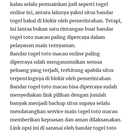
kalau selalu permainkan judi seperti togel
online ini, antara lainnya yakni situs bandar
togel bakal di blokir oleh pemerintahan. Tetapi,
ini lantas bukan satu rintangan buat bandar
togel toto macau paling dipercaya dalam
pelayanan main ternyaman.
Bandar togel toto macau online paling
dipercaya udah mengasumsikan semua
peluang yang terjadi, terhitung apabila situs
terpentingnya di blokir oleh pemerintahan.
Bandar togel toto macau bisa dipercaya sudah
menyediakan link pilihan dengan jumlah
banyak menjadi backup situs supaya selalu
mendatangkan service main togel toto macau
memberikan kepuasan dan aman dilaksanakan.
Link opsi ini di saranai oleh bandar togel toto