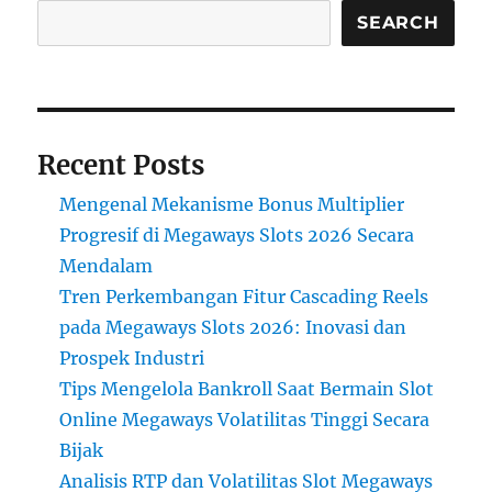
SEARCH
Recent Posts
Mengenal Mekanisme Bonus Multiplier
Progresif di Megaways Slots 2026 Secara
Mendalam
Tren Perkembangan Fitur Cascading Reels
pada Megaways Slots 2026: Inovasi dan
Prospek Industri
Tips Mengelola Bankroll Saat Bermain Slot
Online Megaways Volatilitas Tinggi Secara
Bijak
Analisis RTP dan Volatilitas Slot Megaways