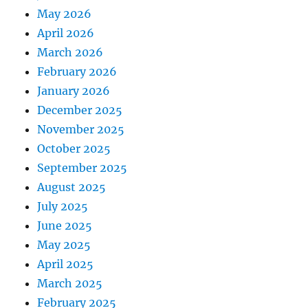
May 2026
April 2026
March 2026
February 2026
January 2026
December 2025
November 2025
October 2025
September 2025
August 2025
July 2025
June 2025
May 2025
April 2025
March 2025
February 2025