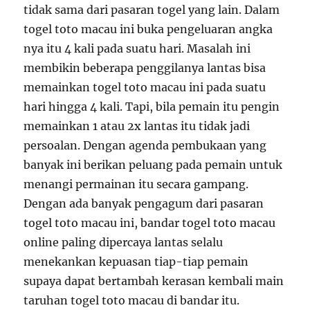
tidak sama dari pasaran togel yang lain. Dalam
togel toto macau ini buka pengeluaran angka
nya itu 4 kali pada suatu hari. Masalah ini
membikin beberapa penggilanya lantas bisa
memainkan togel toto macau ini pada suatu
hari hingga 4 kali. Tapi, bila pemain itu pengin
memainkan 1 atau 2x lantas itu tidak jadi
persoalan. Dengan agenda pembukaan yang
banyak ini berikan peluang pada pemain untuk
menangi permainan itu secara gampang.
Dengan ada banyak pengagum dari pasaran
togel toto macau ini, bandar togel toto macau
online paling dipercaya lantas selalu
menekankan kepuasan tiap-tiap pemain
supaya dapat bertambah kerasan kembali main
taruhan togel toto macau di bandar itu.