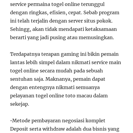
service permaina togel online terunggul
dengan ringkas, efisien, cepat. Sebab program
ini telah terjalin dengan server situs pokok.
Sehingg, akan tidak mendapati ketaksamaan
berarti yang jadi pusing atau memusingkan.
Terdapatnya terapan gaming ini bikin pemain
lantas lebih simpel dalam nikmati service main
togel online secara mudah pada sebuah
sentuhan saja. Maknanya, pemain dapat
dengan entengnya nikmati semuanya
pelayanan togel online toto macau dalam
sekejap.
•Metode pembayaran negosiasi komplet
Deposit serta withdraw adalah dua bisnis yang