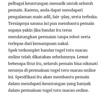
pelbagai keuntungan menarik untuk seluruh
pemain. Karena, anda dapat mendapati
pengalaman main adil, fair-play, serta terbuka.
Tersiapnya sarana ini pun membantu pemain
supaya yakin jika bandar itu terus
mendatangkan permaian tanpa robot serta
terlepas dari kemampuan nakal.
Spek terkomplet bandar togel toto macau
online telah dikatakan sebelumnya. Lewat
beberapa fitur itu, seluruh pemain bisa nikmati
serunya di permainan togel toto macau online
ini. Spesifikasi itu akan membantu pemain
dalam mendapati keuntungan yang banyak
dalam permainan togel toto macau online.