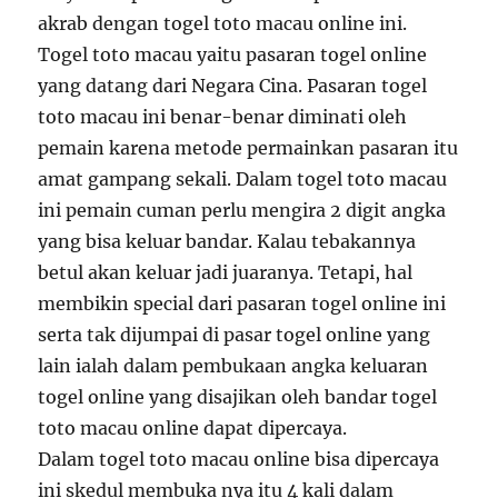
akrab dengan togel toto macau online ini.
Togel toto macau yaitu pasaran togel online
yang datang dari Negara Cina. Pasaran togel
toto macau ini benar-benar diminati oleh
pemain karena metode permainkan pasaran itu
amat gampang sekali. Dalam togel toto macau
ini pemain cuman perlu mengira 2 digit angka
yang bisa keluar bandar. Kalau tebakannya
betul akan keluar jadi juaranya. Tetapi, hal
membikin special dari pasaran togel online ini
serta tak dijumpai di pasar togel online yang
lain ialah dalam pembukaan angka keluaran
togel online yang disajikan oleh bandar togel
toto macau online dapat dipercaya.
Dalam togel toto macau online bisa dipercaya
ini skedul membuka nya itu 4 kali dalam