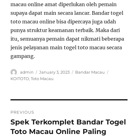
macau online amat diperlukan oleh pemain
supaya dapat main secara lancar. Bandar togel
toto macau online bisa dipercaya juga udah
punya struktur keamanan terbaik. Maka dari
itu, semuanya pemain dapat nikmati beberapa
jenis pelayanan main togel toto macau secara
gampang.
Author
Posted
Categories
Tags
admin
January 3, 2023
Bandar Macau
on
KOITOTO
,
Toto Macau
Post
PREVIOUS
navigation
Spek Terkomplet Bandar Togel
Previous
post:
Toto Macau Online Paling