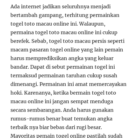
Ada internet jadikan seluruhnya menjadi
bertambah gampang, terhitung permainkan
togel toto macau online ini. Walaupun,
permaina togel toto macau online ini cukup
berefek. Sebab, togel toto macau persis seperti
macam pasaran togel online yang lain pemain
harus memprediksikan angka yang keluar
bandar. Dapat di sebut permainan togel ini
termaksud permainan taruhan cukup susah
dimenangi. Permainan ini amat memercayakan
hoki. Karenanya, ketika bermain togel toto
macau online ini jangan sempat menduga
secara sembarangan. Anda harus gunakan
rumus-rumus benar buat temukan angka
terbaik nya biar bebas dari rugi besar.
Mayoritas pemain togel online pastilah sudah