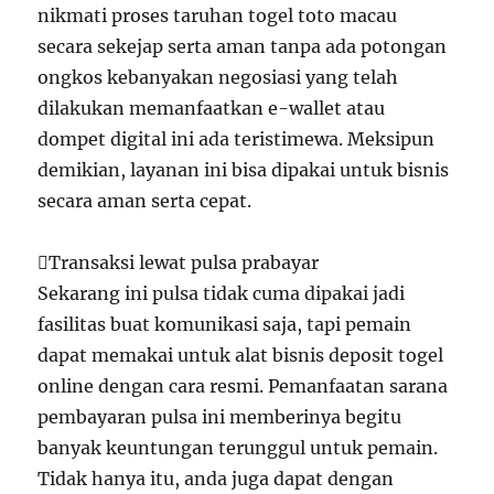
nikmati proses taruhan togel toto macau
secara sekejap serta aman tanpa ada potongan
ongkos kebanyakan negosiasi yang telah
dilakukan memanfaatkan e-wallet atau
dompet digital ini ada teristimewa. Meksipun
demikian, layanan ini bisa dipakai untuk bisnis
secara aman serta cepat.
Transaksi lewat pulsa prabayar
Sekarang ini pulsa tidak cuma dipakai jadi
fasilitas buat komunikasi saja, tapi pemain
dapat memakai untuk alat bisnis deposit togel
online dengan cara resmi. Pemanfaatan sarana
pembayaran pulsa ini memberinya begitu
banyak keuntungan terunggul untuk pemain.
Tidak hanya itu, anda juga dapat dengan