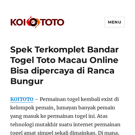
MENU
Freerestaurantcouponsnow
Spek Terkomplet Bandar
Togel Toto Macau Online
Bisa dipercaya di Ranca
Bungur
KOITOTO
– Permainan togel kembali exist di
kelompok pemain, lumayan banyak pemain
yang masuk ke permainan togel ini. Atas
tehnologi mutakhir suatu internet permainan
togel amat simpel sekali dimainkan. Di mana,