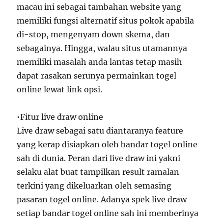
macau ini sebagai tambahan website yang
memiliki fungsi alternatif situs pokok apabila
di-stop, mengenyam down skema, dan
sebagainya. Hingga, walau situs utamannya
memiliki masalah anda lantas tetap masih
dapat rasakan serunya permainkan togel
online lewat link opsi.
•Fitur live draw online
Live draw sebagai satu diantaranya feature
yang kerap disiapkan oleh bandar togel online
sah di dunia. Peran dari live draw ini yakni
selaku alat buat tampilkan result ramalan
terkini yang dikeluarkan oleh semasing
pasaran togel online. Adanya spek live draw
setiap bandar togel online sah ini memberinya