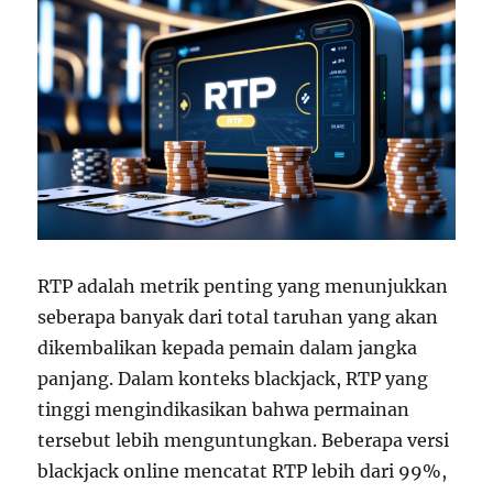
RTP adalah metrik penting yang menunjukkan
seberapa banyak dari total taruhan yang akan
dikembalikan kepada pemain dalam jangka
panjang. Dalam konteks blackjack, RTP yang
tinggi mengindikasikan bahwa permainan
tersebut lebih menguntungkan. Beberapa versi
blackjack online mencatat RTP lebih dari 99%,