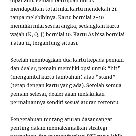
dipahami. Pemain bertujuan untuk
mendapatkan total nilai kartu mendekati 21
tanpa melebihinya. Kartu bernilai 2-10
memiliki nilai sesuai angka, sedangkan kartu
wajah (K, Q, J) bernilai 10. Kartu As bisa bernilai
1 atau 11, tergantung situasi.
Setelah membagikan dua kartu kepada pemain
dan dealer, pemain memiliki opsi untuk “hit”
(mengambil kartu tambahan) atau “stand”
(tetap dengan kartu yang ada). Setelah semua
pemain selesai, dealer akan melakukan
permainannya sendiri sesuai aturan tertentu.
Pengetahuan tentang aturan dasar sangat
penting dalam memaksimalkan strategi