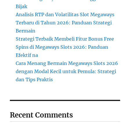
Bijak
Analisis RTP dan Volatilitas Slot Megaways
Terbaru di Tahun 2026: Panduan Strategi
Bermain
Strategi Terbaik Membeli Fitur Bonus Free
Spins di Megaways Slots 2026: Panduan
Efektif na
Cara Menang Bermain Megaways Slots 2026
dengan Modal Kecil untuk Pemula: Strategi
dan Tips Praktis
Recent Comments