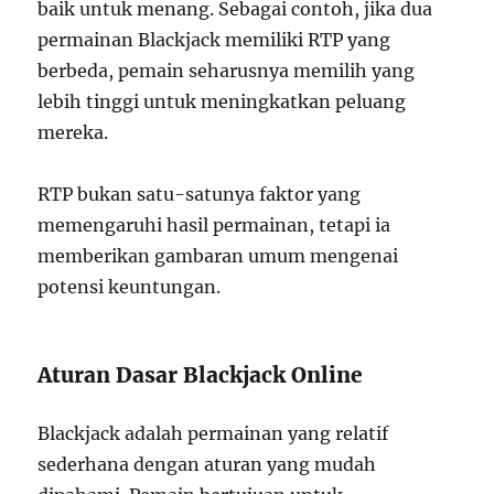
baik untuk menang. Sebagai contoh, jika dua
permainan Blackjack memiliki RTP yang
berbeda, pemain seharusnya memilih yang
lebih tinggi untuk meningkatkan peluang
mereka.
RTP bukan satu-satunya faktor yang
memengaruhi hasil permainan, tetapi ia
memberikan gambaran umum mengenai
potensi keuntungan.
Aturan Dasar Blackjack Online
Blackjack adalah permainan yang relatif
sederhana dengan aturan yang mudah