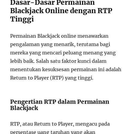
Dasar-Dasar Permainan
Blackjack Online dengan RTP
Tinggi
Permainan Blackjack online menawarkan
pengalaman yang menarik, terutama bagi
mereka yang mencari peluang menang yang
lebih baik. Salah satu faktor kunci dalam
menentukan kesuksesan permainan ini adalah
Return to Player (RTP) yang tinggi.
Pengertian RTP dalam Permainan
Blackjack
RTP, atau Return to Player, mengacu pada
persentase uang taruhan yang akan