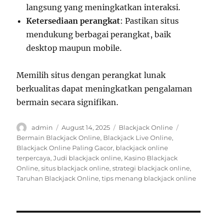
langsung yang meningkatkan interaksi.
Ketersediaan perangkat
: Pastikan situs
mendukung berbagai perangkat, baik
desktop maupun mobile.
Memilih situs dengan perangkat lunak
berkualitas dapat meningkatkan pengalaman
bermain secara signifikan.
Author
Posted
Categories
Tags
admin
August 14, 2025
Blackjack Online
on
Bermain Blackjack Online
,
Blackjack Live Online
,
Blackjack Online Paling Gacor
,
blackjack online
terpercaya
,
Judi blackjack online
,
Kasino Blackjack
Online
,
situs blackjack online
,
strategi blackjack online
,
Taruhan Blackjack Online
,
tips menang blackjack online