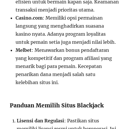
efisien untuk bermain kapan saja. Keamanan
transaksi menjadi prioritas utama.
Casino.com
: Memiliki opsi permainan
langsung yang menghadirkan suasana
kasino nyata. Adanya program loyalitas
untuk pemain setia juga menjadi nilai lebih.
Melbet
: Menawarkan bonus pendaftaran
yang kompetitif dan program afiliasi yang
menarik bagi para pemain. Kecepatan
penarikan dana menjadi salah satu
kelebihan situs ini.
Panduan Memilih Situs Blackjack
Lisensi dan Regulasi
: Pastikan situs
memiliki lisensi resmi untuk beroperasi. Ini