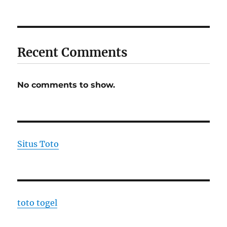
Recent Comments
No comments to show.
Situs Toto
toto togel