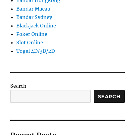
Bandar Hongkong
Bandar Macau
Bandar Sydney
Blackjack Online
Poker Online
Slot Online
Togel 4D/3D/2D
Search
SEARCH