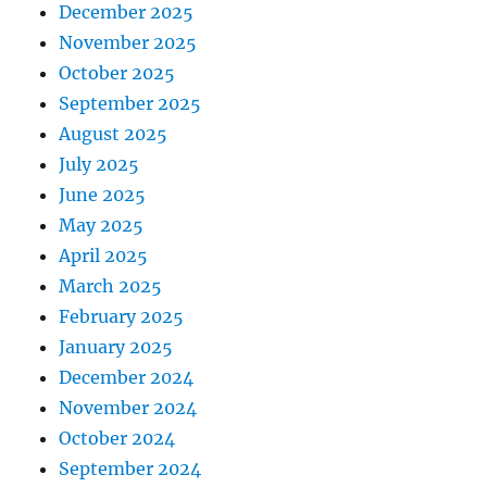
December 2025
November 2025
October 2025
September 2025
August 2025
July 2025
June 2025
May 2025
April 2025
March 2025
February 2025
January 2025
December 2024
November 2024
October 2024
September 2024