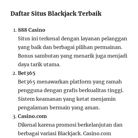
Daftar Situs Blackjack Terbaik
888 Casino
Situs ini terkenal dengan layanan pelanggan
yang baik dan berbagai pilihan permainan.
Bonus sambutan yang menarik juga menjadi
daya tarik utama.
Bet365
Bet365 menawarkan platform yang ramah
pengguna dengan grafis berkualitas tinggi.
Sistem keamanan yang ketat menjamin
pengalaman bermain yang aman.
Casino.com
Dikenal karena promosi berkelanjutan dan
berbagai variasi Blackjack. Casino.com