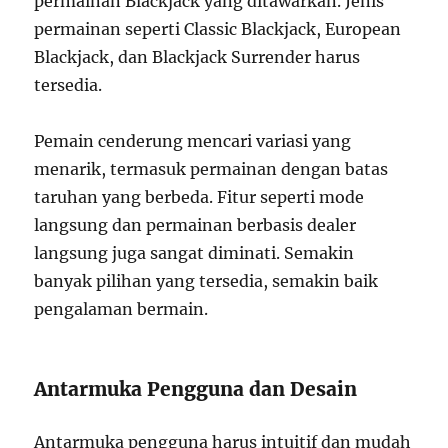
permainan Blackjack yang ditawarkan. Jenis
permainan seperti Classic Blackjack, European
Blackjack, dan Blackjack Surrender harus
tersedia.
Pemain cenderung mencari variasi yang
menarik, termasuk permainan dengan batas
taruhan yang berbeda. Fitur seperti mode
langsung dan permainan berbasis dealer
langsung juga sangat diminati. Semakin
banyak pilihan yang tersedia, semakin baik
pengalaman bermain.
Antarmuka Pengguna dan Desain
Antarmuka pengguna harus intuitif dan mudah