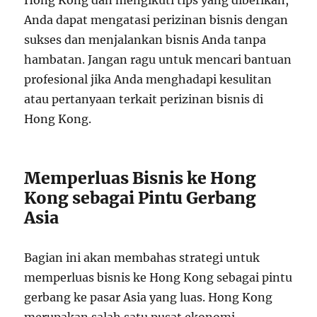
Anda dapat mengatasi perizinan bisnis dengan
sukses dan menjalankan bisnis Anda tanpa
hambatan. Jangan ragu untuk mencari bantuan
profesional jika Anda menghadapi kesulitan
atau pertanyaan terkait perizinan bisnis di
Hong Kong.
Memperluas Bisnis ke Hong
Kong sebagai Pintu Gerbang
Asia
Bagian ini akan membahas strategi untuk
memperluas bisnis ke Hong Kong sebagai pintu
gerbang ke pasar Asia yang luas. Hong Kong
merupakan salah satu pusat ekonomi