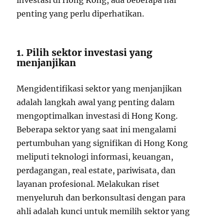
penting yang perlu diperhatikan.
1. Pilih sektor investasi yang
menjanjikan
Mengidentifikasi sektor yang menjanjikan
adalah langkah awal yang penting dalam
mengoptimalkan investasi di Hong Kong.
Beberapa sektor yang saat ini mengalami
pertumbuhan yang signifikan di Hong Kong
meliputi teknologi informasi, keuangan,
perdagangan, real estate, pariwisata, dan
layanan profesional. Melakukan riset
menyeluruh dan berkonsultasi dengan para
ahli adalah kunci untuk memilih sektor yang