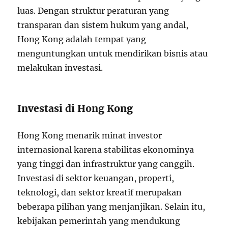
luas. Dengan struktur peraturan yang
transparan dan sistem hukum yang andal,
Hong Kong adalah tempat yang
menguntungkan untuk mendirikan bisnis atau
melakukan investasi.
Investasi di Hong Kong
Hong Kong menarik minat investor
internasional karena stabilitas ekonominya
yang tinggi dan infrastruktur yang canggih.
Investasi di sektor keuangan, properti,
teknologi, dan sektor kreatif merupakan
beberapa pilihan yang menjanjikan. Selain itu,
kebijakan pemerintah yang mendukung