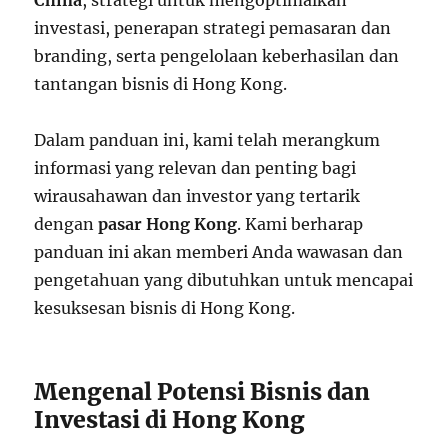
investasi, penerapan strategi pemasaran dan
branding, serta pengelolaan keberhasilan dan
tantangan bisnis di Hong Kong.
Dalam panduan ini, kami telah merangkum
informasi yang relevan dan penting bagi
wirausahawan dan investor yang tertarik
dengan
pasar Hong Kong
. Kami berharap
panduan ini akan memberi Anda wawasan dan
pengetahuan yang dibutuhkan untuk mencapai
kesuksesan bisnis di Hong Kong.
Mengenal Potensi Bisnis dan
Investasi di Hong Kong