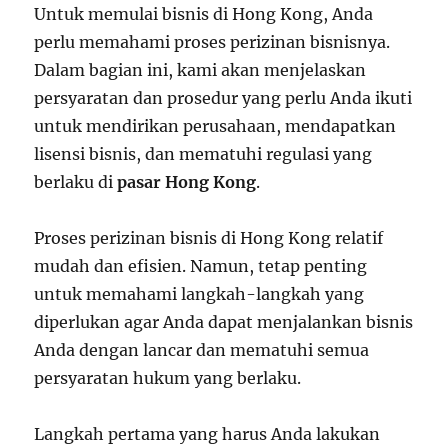
Untuk memulai bisnis di Hong Kong, Anda
perlu memahami proses perizinan bisnisnya.
Dalam bagian ini, kami akan menjelaskan
persyaratan dan prosedur yang perlu Anda ikuti
untuk mendirikan perusahaan, mendapatkan
lisensi bisnis, dan mematuhi regulasi yang
berlaku di
pasar Hong Kong
.
Proses perizinan bisnis di Hong Kong relatif
mudah dan efisien. Namun, tetap penting
untuk memahami langkah-langkah yang
diperlukan agar Anda dapat menjalankan bisnis
Anda dengan lancar dan mematuhi semua
persyaratan hukum yang berlaku.
Langkah pertama yang harus Anda lakukan