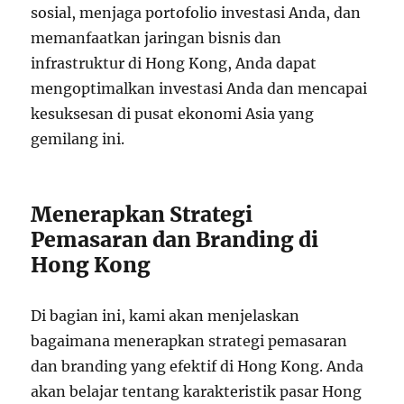
sosial, menjaga portofolio investasi Anda, dan
memanfaatkan jaringan bisnis dan
infrastruktur di Hong Kong, Anda dapat
mengoptimalkan investasi Anda dan mencapai
kesuksesan di pusat ekonomi Asia yang
gemilang ini.
Menerapkan Strategi
Pemasaran dan Branding di
Hong Kong
Di bagian ini, kami akan menjelaskan
bagaimana menerapkan strategi pemasaran
dan branding yang efektif di Hong Kong. Anda
akan belajar tentang karakteristik pasar Hong