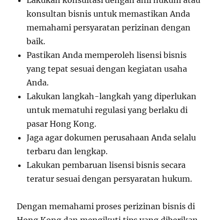
konsultan bisnis untuk memastikan Anda
memahami persyaratan perizinan dengan
baik.
Pastikan Anda memperoleh lisensi bisnis
yang tepat sesuai dengan kegiatan usaha
Anda.
Lakukan langkah-langkah yang diperlukan
untuk mematuhi regulasi yang berlaku di
pasar Hong Kong.
Jaga agar dokumen perusahaan Anda selalu
terbaru dan lengkap.
Lakukan pembaruan lisensi bisnis secara
teratur sesuai dengan persyaratan hukum.
Dengan memahami proses perizinan bisnis di
Hong Kong dan mengikuti tips yang diberikan,