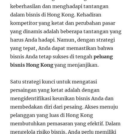
keberhasilan dan menghadapi tantangan
dalam bisnis di Hong Kong. Kehadiran
kompetitor yang ketat dan perubahan pasar
yang dinamis adalah beberapa tantangan yang
harus Anda hadapi. Namun, dengan strategi
yang tepat, Anda dapat memastikan bahwa
bisnis Anda tetap sukses di tengah
peluang
bisnis Hong Kong
yang menjanjikan.
Satu strategi kunci untuk mengatasi
persaingan yang ketat adalah dengan
mengidentifikasi keunikan bisnis Anda dan
membedakan diri dari pesaing. Akses menuju
pelanggan yang luas di Hong Kong
membutuhkan pemasaran yang efektif. Dalam
mengelola risiko bisnis, Anda perlu memiliki