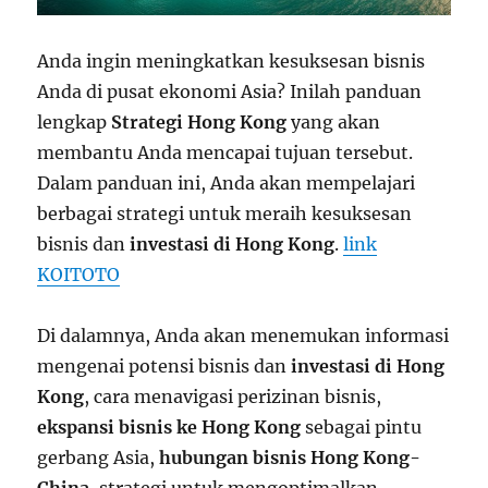
Anda ingin meningkatkan kesuksesan bisnis
Anda di pusat ekonomi Asia? Inilah panduan
lengkap
Strategi Hong Kong
yang akan
membantu Anda mencapai tujuan tersebut.
Dalam panduan ini, Anda akan mempelajari
berbagai strategi untuk meraih kesuksesan
bisnis dan
investasi di Hong Kong
.
link
KOITOTO
Di dalamnya, Anda akan menemukan informasi
mengenai potensi bisnis dan
investasi di Hong
Kong
, cara menavigasi perizinan bisnis,
ekspansi bisnis ke Hong Kong
sebagai pintu
gerbang Asia,
hubungan bisnis Hong Kong-
China
, strategi untuk mengoptimalkan