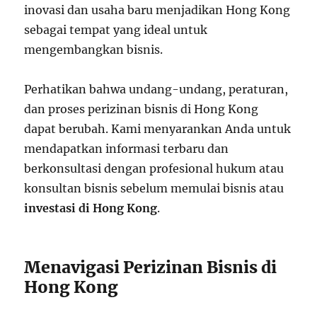
inovasi dan usaha baru menjadikan Hong Kong
sebagai tempat yang ideal untuk
mengembangkan bisnis.
Perhatikan bahwa undang-undang, peraturan,
dan proses perizinan bisnis di Hong Kong
dapat berubah. Kami menyarankan Anda untuk
mendapatkan informasi terbaru dan
berkonsultasi dengan profesional hukum atau
konsultan bisnis sebelum memulai bisnis atau
investasi di Hong Kong
.
Menavigasi Perizinan Bisnis di
Hong Kong