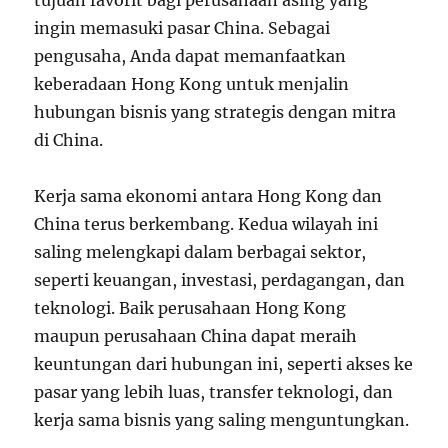
ingin memasuki pasar China. Sebagai
pengusaha, Anda dapat memanfaatkan
keberadaan Hong Kong untuk menjalin
hubungan bisnis yang strategis dengan mitra
di China.
Kerja sama ekonomi antara Hong Kong dan
China terus berkembang. Kedua wilayah ini
saling melengkapi dalam berbagai sektor,
seperti keuangan, investasi, perdagangan, dan
teknologi. Baik perusahaan Hong Kong
maupun perusahaan China dapat meraih
keuntungan dari hubungan ini, seperti akses ke
pasar yang lebih luas, transfer teknologi, dan
kerja sama bisnis yang saling menguntungkan.