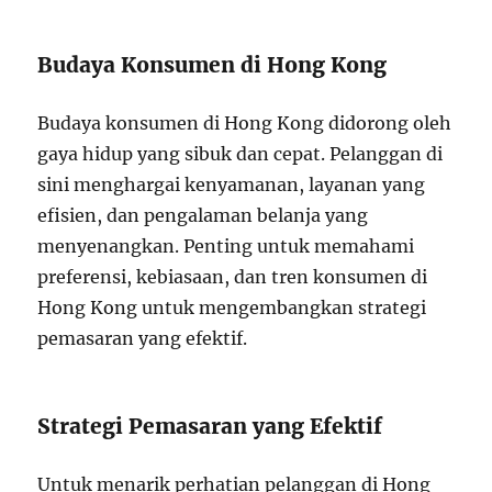
Budaya Konsumen di Hong Kong
Budaya konsumen di Hong Kong didorong oleh
gaya hidup yang sibuk dan cepat. Pelanggan di
sini menghargai kenyamanan, layanan yang
efisien, dan pengalaman belanja yang
menyenangkan. Penting untuk memahami
preferensi, kebiasaan, dan tren konsumen di
Hong Kong untuk mengembangkan strategi
pemasaran yang efektif.
Strategi Pemasaran yang Efektif
Untuk menarik perhatian pelanggan di Hong