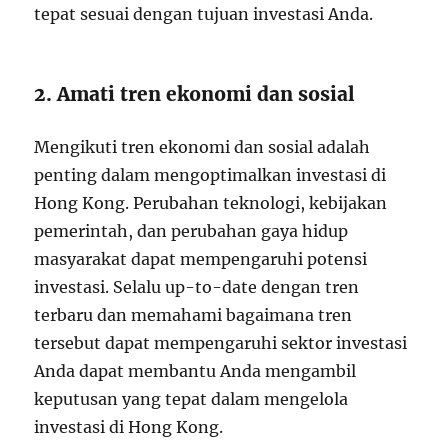
tepat sesuai dengan tujuan investasi Anda.
2. Amati tren ekonomi dan sosial
Mengikuti tren ekonomi dan sosial adalah
penting dalam mengoptimalkan investasi di
Hong Kong. Perubahan teknologi, kebijakan
pemerintah, dan perubahan gaya hidup
masyarakat dapat mempengaruhi potensi
investasi. Selalu up-to-date dengan tren
terbaru dan memahami bagaimana tren
tersebut dapat mempengaruhi sektor investasi
Anda dapat membantu Anda mengambil
keputusan yang tepat dalam mengelola
investasi di Hong Kong.