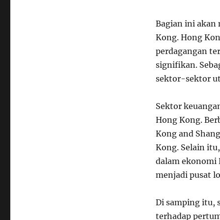
Bagian ini akan
Kong. Hong Kong
perdagangan te
signifikan. Seb
sektor-sektor 
Sektor keuanga
Hong Kong. Berb
Kong and Shang
Kong. Selain itu
dalam ekonomi H
menjadi pusat lo
Di samping itu, 
terhadap pertum