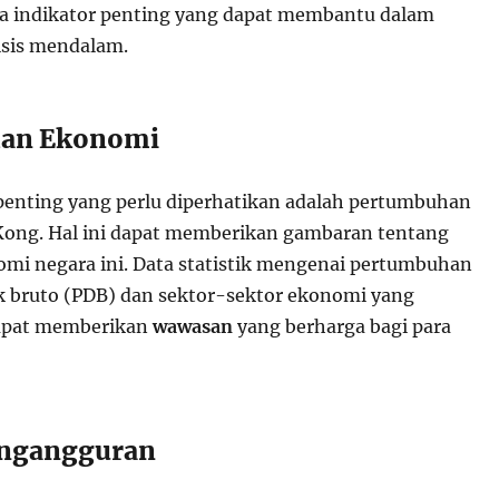
a indikator penting yang dapat membantu dalam
isis mendalam.
an Ekonomi
 penting yang perlu diperhatikan adalah pertumbuhan
ong. Hal ini dapat memberikan gambaran tentang
mi negara ini. Data statistik mengenai pertumbuhan
 bruto (PDB) dan sektor-sektor ekonomi yang
dapat memberikan
wawasan
yang berharga bagi para
engangguran