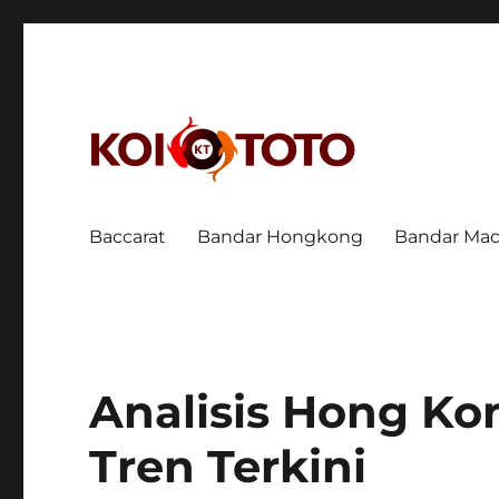
Daftar Bandar Toto Macau Terpercaya
Freerestaurantcoupons
Baccarat
Bandar Hongkong
Bandar Ma
Analisis Hong K
Tren Terkini