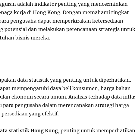
gguran adalah indikator penting yang mencerminkan
enaga kerja di Hong Kong. Dengan memahami tingkat
para pengusaha dapat memperkirakan ketersediaan
ng potensial dan melakukan perencanaan strategis untu
uhan bisnis mereka.
upakan data statistik yang penting untuk diperhatikan.
 dapat mempengaruhi daya beli konsumen, harga bahan
ilan ekonomi secara umum. Analisis terhadap data infla
 para pengusaha dalam merencanakan strategi harga
persediaan yang efektif.
ata statistik Hong Kong
, penting untuk memperhatika