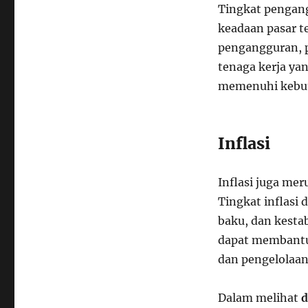
Tingkat pengan
keadaan pasar t
pengangguran, 
tenaga kerja ya
memenuhi kebut
Inflasi
Inflasi juga mer
Tingkat inflasi
baku, dan kestab
dapat membantu
dan pengelolaan 
Dalam melihat
d