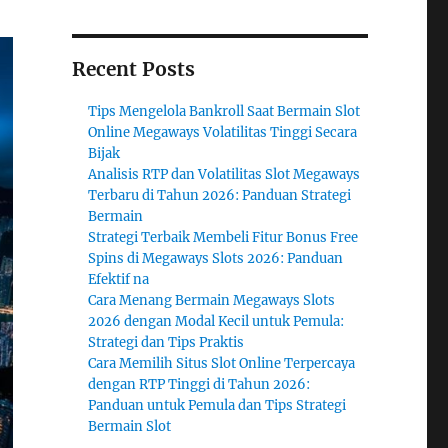
Recent Posts
Tips Mengelola Bankroll Saat Bermain Slot
Online Megaways Volatilitas Tinggi Secara
Bijak
Analisis RTP dan Volatilitas Slot Megaways
Terbaru di Tahun 2026: Panduan Strategi
Bermain
Strategi Terbaik Membeli Fitur Bonus Free
Spins di Megaways Slots 2026: Panduan
Efektif na
Cara Menang Bermain Megaways Slots
2026 dengan Modal Kecil untuk Pemula:
Strategi dan Tips Praktis
Cara Memilih Situs Slot Online Terpercaya
dengan RTP Tinggi di Tahun 2026:
Panduan untuk Pemula dan Tips Strategi
Bermain Slot