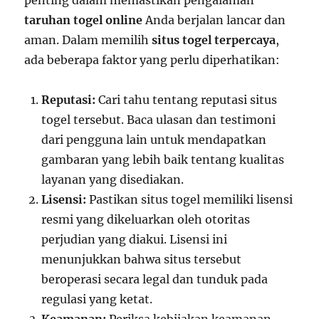
taruhan togel online
Anda berjalan lancar dan
aman. Dalam memilih
situs togel terpercaya
,
ada beberapa faktor yang perlu diperhatikan:
Reputasi:
Cari tahu tentang reputasi situs
togel tersebut. Baca ulasan dan testimoni
dari pengguna lain untuk mendapatkan
gambaran yang lebih baik tentang kualitas
layanan yang disediakan.
Lisensi:
Pastikan situs togel memiliki lisensi
resmi yang dikeluarkan oleh otoritas
perjudian yang diakui. Lisensi ini
menunjukkan bahwa situs tersebut
beroperasi secara legal dan tunduk pada
regulasi yang ketat.
Keamanan:
Periksa kebijakan keamanan