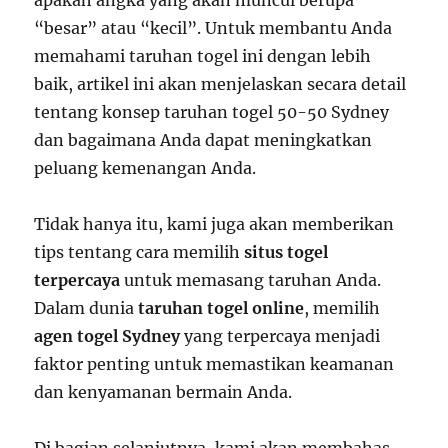
“besar” atau “kecil”. Untuk membantu Anda
memahami taruhan togel ini dengan lebih
baik, artikel ini akan menjelaskan secara detail
tentang konsep taruhan togel 50-50 Sydney
dan bagaimana Anda dapat meningkatkan
peluang kemenangan Anda.
Tidak hanya itu, kami juga akan memberikan
tips tentang cara memilih
situs togel
terpercaya
untuk memasang taruhan Anda.
Dalam dunia
taruhan togel online
, memilih
agen togel Sydney
yang terpercaya menjadi
faktor penting untuk memastikan keamanan
dan kenyamanan bermain Anda.
Di bagian selanjutnya, kami akan membahas