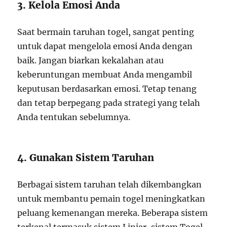
3. Kelola Emosi Anda
Saat bermain taruhan togel, sangat penting
untuk dapat mengelola emosi Anda dengan
baik. Jangan biarkan kekalahan atau
keberuntungan membuat Anda mengambil
keputusan berdasarkan emosi. Tetap tenang
dan tetap berpegang pada strategi yang telah
Anda tentukan sebelumnya.
4. Gunakan Sistem Taruhan
Berbagai sistem taruhan telah dikembangkan
untuk membantu pemain togel meningkatkan
peluang kemenangan mereka. Beberapa sistem
terkenal termasuk sistem Linier, sistem Togel