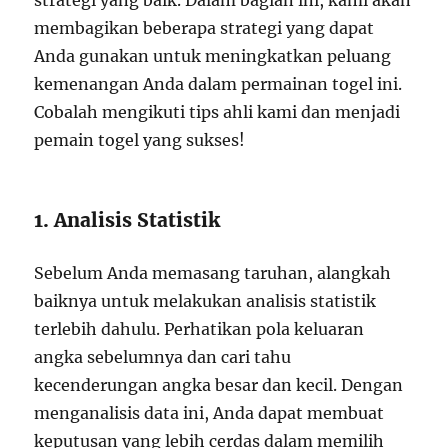
membagikan beberapa strategi yang dapat
Anda gunakan untuk meningkatkan peluang
kemenangan Anda dalam permainan togel ini.
Cobalah mengikuti tips ahli kami dan menjadi
pemain togel yang sukses!
1. Analisis Statistik
Sebelum Anda memasang taruhan, alangkah
baiknya untuk melakukan analisis statistik
terlebih dahulu. Perhatikan pola keluaran
angka sebelumnya dan cari tahu
kecenderungan angka besar dan kecil. Dengan
menganalisis data ini, Anda dapat membuat
keputusan yang lebih cerdas dalam memilih