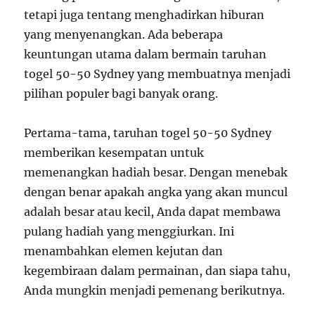
tetapi juga tentang menghadirkan hiburan
yang menyenangkan. Ada beberapa
keuntungan utama dalam bermain taruhan
togel 50-50 Sydney yang membuatnya menjadi
pilihan populer bagi banyak orang.
Pertama-tama, taruhan togel 50-50 Sydney
memberikan kesempatan untuk
memenangkan hadiah besar. Dengan menebak
dengan benar apakah angka yang akan muncul
adalah besar atau kecil, Anda dapat membawa
pulang hadiah yang menggiurkan. Ini
menambahkan elemen kejutan dan
kegembiraan dalam permainan, dan siapa tahu,
Anda mungkin menjadi pemenang berikutnya.