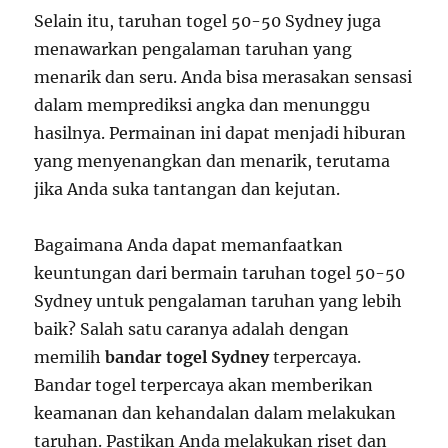
Selain itu, taruhan togel 50-50 Sydney juga
menawarkan pengalaman taruhan yang
menarik dan seru. Anda bisa merasakan sensasi
dalam memprediksi angka dan menunggu
hasilnya. Permainan ini dapat menjadi hiburan
yang menyenangkan dan menarik, terutama
jika Anda suka tantangan dan kejutan.
Bagaimana Anda dapat memanfaatkan
keuntungan dari bermain taruhan togel 50-50
Sydney untuk pengalaman taruhan yang lebih
baik? Salah satu caranya adalah dengan
memilih
bandar togel Sydney
terpercaya.
Bandar togel terpercaya akan memberikan
keamanan dan kehandalan dalam melakukan
taruhan. Pastikan Anda melakukan riset dan