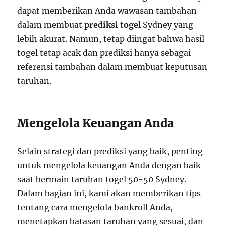
dapat memberikan Anda wawasan tambahan
dalam membuat
prediksi togel
Sydney yang
lebih akurat. Namun, tetap diingat bahwa hasil
togel tetap acak dan prediksi hanya sebagai
referensi tambahan dalam membuat keputusan
taruhan.
Mengelola Keuangan Anda
Selain strategi dan prediksi yang baik, penting
untuk mengelola keuangan Anda dengan baik
saat bermain taruhan togel 50-50 Sydney.
Dalam bagian ini, kami akan memberikan tips
tentang cara mengelola bankroll Anda,
menetapkan batasan taruhan yang sesuai, dan