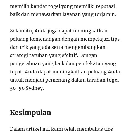
memilih bandar togel yang memiliki reputasi
baik dan menawarkan layanan yang terjamin.
Selain itu, Anda juga dapat meningkatkan
peluang kemenangan dengan mempelajari tips
dan trik yang ada serta mengembangkan
strategi taruhan yang efektif. Dengan
pengetahuan yang baik dan pendekatan yang
tepat, Anda dapat meningkatkan peluang Anda
untuk menjadi pemenang dalam taruhan togel
50-50 Sydney.
Kesimpulan
Dalam artikel ini, kami telah membahas tips