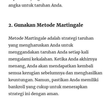
angka untuk taruhan Anda.
2. Gunakan Metode Martingale
Metode Martingale adalah strategi taruhan
yang mengharuskan Anda untuk
menggandakan taruhan Anda setiap kali
mengalami kekalahan. Ketika Anda akhirnya
menang, Anda akan mendapatkan kembali
semua kerugian sebelumnya dan menghasilkan
keuntungan. Namun, pastikan Anda memiliki
bankroll yang cukup untuk menerapkan
strategi ini dengan aman.