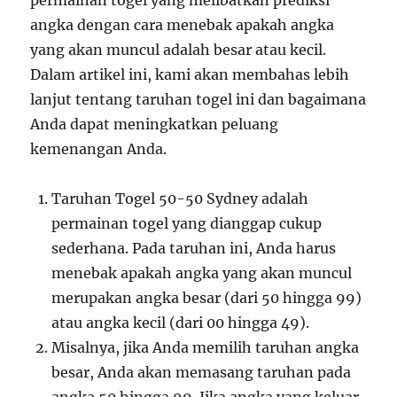
angka dengan cara menebak apakah angka
yang akan muncul adalah besar atau kecil.
Dalam artikel ini, kami akan membahas lebih
lanjut tentang taruhan togel ini dan bagaimana
Anda dapat meningkatkan peluang
kemenangan Anda.
Taruhan Togel 50-50 Sydney adalah
permainan togel yang dianggap cukup
sederhana. Pada taruhan ini, Anda harus
menebak apakah angka yang akan muncul
merupakan angka besar (dari 50 hingga 99)
atau angka kecil (dari 00 hingga 49).
Misalnya, jika Anda memilih taruhan angka
besar, Anda akan memasang taruhan pada
angka 50 hingga 99. Jika angka yang keluar