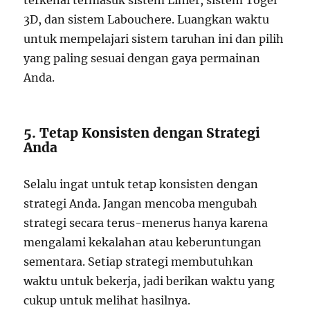
3D, dan sistem Labouchere. Luangkan waktu
untuk mempelajari sistem taruhan ini dan pilih
yang paling sesuai dengan gaya permainan
Anda.
5. Tetap Konsisten dengan Strategi
Anda
Selalu ingat untuk tetap konsisten dengan
strategi Anda. Jangan mencoba mengubah
strategi secara terus-menerus hanya karena
mengalami kekalahan atau keberuntungan
sementara. Setiap strategi membutuhkan
waktu untuk bekerja, jadi berikan waktu yang
cukup untuk melihat hasilnya.