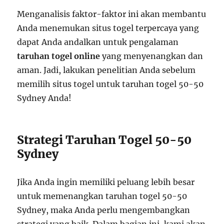
Menganalisis faktor-faktor ini akan membantu
Anda menemukan situs togel terpercaya yang
dapat Anda andalkan untuk pengalaman
taruhan togel online
yang menyenangkan dan
aman. Jadi, lakukan penelitian Anda sebelum
memilih situs togel untuk taruhan togel 50-50
Sydney Anda!
Strategi Taruhan Togel 50-50
Sydney
Jika Anda ingin memiliki peluang lebih besar
untuk memenangkan taruhan togel 50-50
Sydney, maka Anda perlu mengembangkan
strategi yang baik. Dalam bagian ini, kami akan