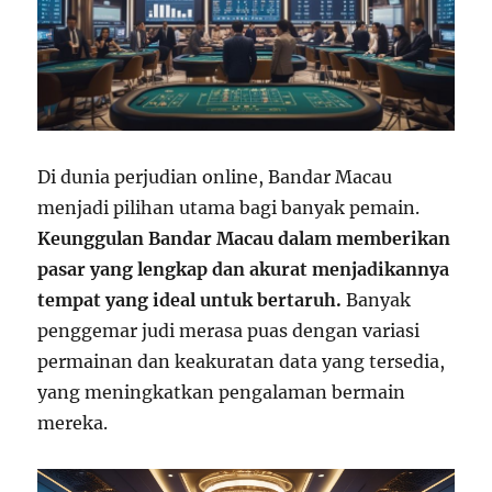
Di dunia perjudian online, Bandar Macau
menjadi pilihan utama bagi banyak pemain.
Keunggulan Bandar Macau dalam memberikan
pasar yang lengkap dan akurat menjadikannya
tempat yang ideal untuk bertaruh.
Banyak
penggemar judi merasa puas dengan variasi
permainan dan keakuratan data yang tersedia,
yang meningkatkan pengalaman bermain
mereka.