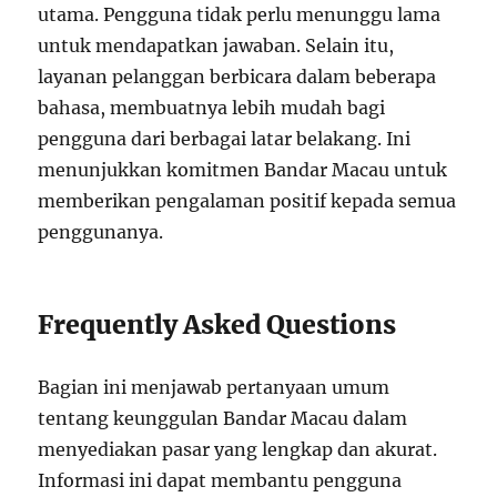
utama. Pengguna tidak perlu menunggu lama
untuk mendapatkan jawaban. Selain itu,
layanan pelanggan berbicara dalam beberapa
bahasa, membuatnya lebih mudah bagi
pengguna dari berbagai latar belakang. Ini
menunjukkan komitmen Bandar Macau untuk
memberikan pengalaman positif kepada semua
penggunanya.
Frequently Asked Questions
Bagian ini menjawab pertanyaan umum
tentang keunggulan Bandar Macau dalam
menyediakan pasar yang lengkap dan akurat.
Informasi ini dapat membantu pengguna