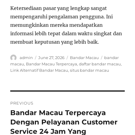
Ketersediaan pasar yang lengkap sangat
mempengaruhi pengalaman pengguna. Ini
memungkinkan mereka mendapatkan
informasi lebih tepat dalam waktu singkat dan
membuat keputusan yang lebih baik.
Author
Posted
Categories
Tags
admin
June 27, 2026
Bandar Macau
bandar
on
macau
,
Bandar Macau Terpercaya
,
daftar bandar macau
,
Link Alternatif Bandar Macau
,
situs bandar macau
Post
PREVIOUS
navigation
Bandar Macau Terpercaya
Previous
post:
Dengan Pelayanan Customer
Service 24 Jam Yang