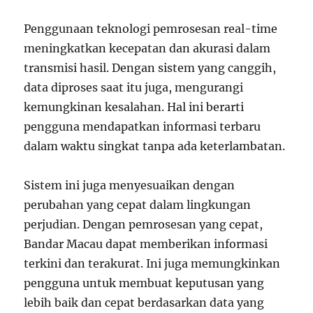
Penggunaan teknologi pemrosesan real-time
meningkatkan kecepatan dan akurasi dalam
transmisi hasil. Dengan sistem yang canggih,
data diproses saat itu juga, mengurangi
kemungkinan kesalahan. Hal ini berarti
pengguna mendapatkan informasi terbaru
dalam waktu singkat tanpa ada keterlambatan.
Sistem ini juga menyesuaikan dengan
perubahan yang cepat dalam lingkungan
perjudian. Dengan pemrosesan yang cepat,
Bandar Macau dapat memberikan informasi
terkini dan terakurat. Ini juga memungkinkan
pengguna untuk membuat keputusan yang
lebih baik dan cepat berdasarkan data yang