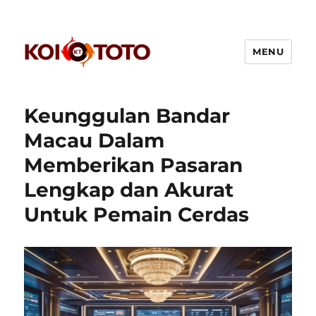
MENU
Freerestaurantcouponsnow
Keunggulan Bandar
Macau Dalam
Memberikan Pasaran
Lengkap dan Akurat
Untuk Pemain Cerdas