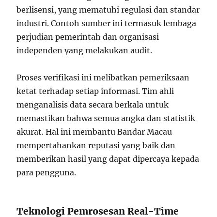
berlisensi, yang mematuhi regulasi dan standar
industri. Contoh sumber ini termasuk lembaga
perjudian pemerintah dan organisasi
independen yang melakukan audit.
Proses verifikasi ini melibatkan pemeriksaan
ketat terhadap setiap informasi. Tim ahli
menganalisis data secara berkala untuk
memastikan bahwa semua angka dan statistik
akurat. Hal ini membantu Bandar Macau
mempertahankan reputasi yang baik dan
memberikan hasil yang dapat dipercaya kepada
para pengguna.
Teknologi Pemrosesan Real-Time