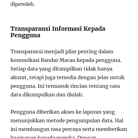
diperoleh.
Transparansi Informasi Kepada
Pengguna
Transparansi menjadi pilar penting dalam
komunikasi Bandar Macau kepada pengguna.
Setiap data yang ditampilkan tidak hanya
akurat, tetapi juga tersedia dengan jelas untuk
pengguna. Ini termasuk rincian tentang cara
data dikumpulkan dan diolah.
Pengguna diberikan akses ke laporan yang
menunjukkan metode pengumpulan data. Hal
ini membangun rasa percaya serta memberikan
keamanan kepada mereka. Dengan