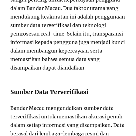
dalam Bandar Macau. Dua faktor utama yang
mendukung keakuratan ini adalah penggunaan
sumber data terverifikasi dan teknologi
pemrosesan real-time. Selain itu, transparansi
informasi kepada pengguna juga menjadi kunci
dalam membangun kepercayaan serta
memastikan bahwa semua data yang
disampaikan dapat diandalkan.
Sumber Data Terverifikasi
Bandar Macau mengandalkan sumber data
terverifikasi untuk memastikan akurasi penuh
dalam setiap informasi yang disampaikan. Data
berasal dari lembaga-lembaga resmi dan