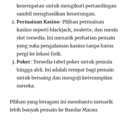
kesempatan untuk mengikuti pertandingan
sambil menghasilkan keuntungan.
Permainan Kasino
: Pilihan permainan
kasino seperti blackjack, roulette, dan mesin
slot tersedia. Ini menarik perhatian pemain
yang suka pengalaman kasino tanpa harus
pergi ke lokasi fisik.
Poker
: Tersedia tabel poker untuk pemula
hingga ahli. Ini adalah tempat bagi pemain
untuk bersaing dan menguji keterampilan
mereka.
Pilihan yang beragam ini membantu menarik
lebih banyak pemain ke Bandar Macau.