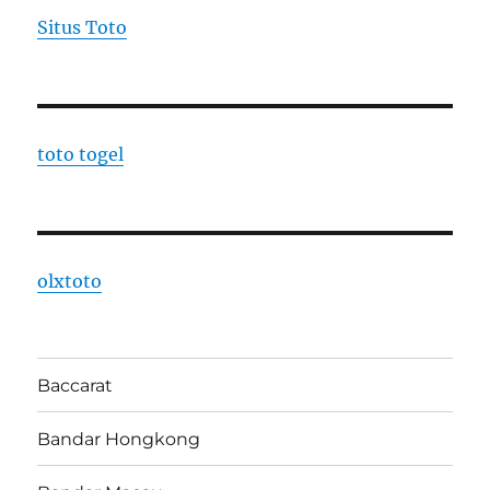
Situs Toto
toto togel
olxtoto
Baccarat
Bandar Hongkong