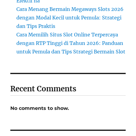
Efektif na
Cara Menang Bermain Megaways Slots 2026
dengan Modal Kecil untuk Pemula: Strategi
dan Tips Praktis
Cara Memilih Situs Slot Online Terpercaya
dengan RTP Tinggi di Tahun 2026: Panduan
untuk Pemula dan Tips Strategi Bermain Slot
Recent Comments
No comments to show.