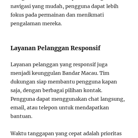
navigasi yang mudah, pengguna dapat lebih
fokus pada permainan dan menikmati
pengalaman mereka.
Layanan Pelanggan Responsif
Layanan pelanggan yang responsif juga
menjadi keunggulan Bandar Macau. Tim
dukungan siap membantu pengguna kapan
saja, dengan berbagai pilihan kontak.
Pengguna dapat menggunakan chat langsung,
email, atau telepon untuk mendapatkan
bantuan.
Waktu tanggapan yang cepat adalah prioritas