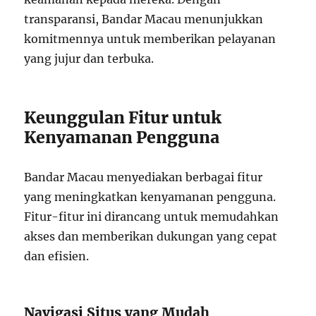
transparansi, Bandar Macau menunjukkan
komitmennya untuk memberikan pelayanan
yang jujur dan terbuka.
Keunggulan Fitur untuk
Kenyamanan Pengguna
Bandar Macau menyediakan berbagai fitur
yang meningkatkan kenyamanan pengguna.
Fitur-fitur ini dirancang untuk memudahkan
akses dan memberikan dukungan yang cepat
dan efisien.
Navigasi Situs yang Mudah