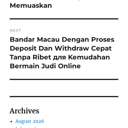
Memuaskan
NEXT
Bandar Macau Dengan Proses
Next
post:
Deposit Dan Withdraw Cepat
Tanpa Ribet для Kemudahan
Bermain Judi Online
Archives
August 2026