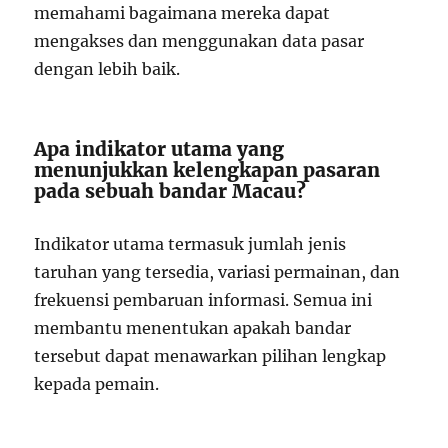
memahami bagaimana mereka dapat
mengakses dan menggunakan data pasar
dengan lebih baik.
Apa indikator utama yang
menunjukkan kelengkapan pasaran
pada sebuah bandar Macau?
Indikator utama termasuk jumlah jenis
taruhan yang tersedia, variasi permainan, dan
frekuensi pembaruan informasi. Semua ini
membantu menentukan apakah bandar
tersebut dapat menawarkan pilihan lengkap
kepada pemain.