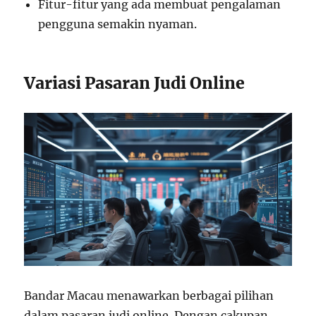
Fitur-fitur yang ada membuat pengalaman
pengguna semakin nyaman.
Variasi Pasaran Judi Online
Bandar Macau menawarkan berbagai pilihan
dalam pasaran judi online. Dengan cakupan