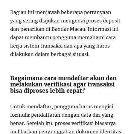
Bagian ini menjawab beberapa pertanyaan
yang sering diajukan mengenai proses deposit
dan penarikan di Bandar Macau. Informasi ini
dapat membantu pengguna memahami cara
kerja sistem transaksi dan apa yang harus
dilakukan dalam berbagai situasi.
Bagaimana cara mendaftar akun dan
melakukan verifikasi agar transaksi
bisa diproses lebih cepat?
Untuk mendaftar, pengguna harus mengisi
formulir pendaftaran dengan data diri yang
benar. Setelah itu, proses verifikasi biasanya
melibatkan pengunggahan dokumen identitas,