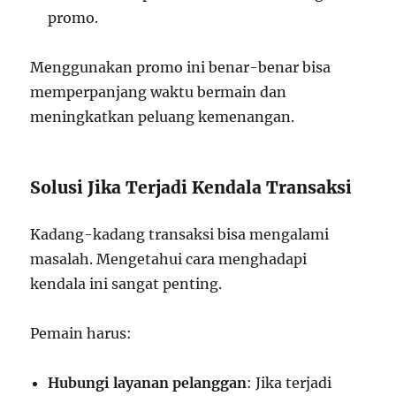
promo.
Menggunakan promo ini benar-benar bisa
memperpanjang waktu bermain dan
meningkatkan peluang kemenangan.
Solusi Jika Terjadi Kendala Transaksi
Kadang-kadang transaksi bisa mengalami
masalah. Mengetahui cara menghadapi
kendala ini sangat penting.
Pemain harus:
Hubungi layanan pelanggan
: Jika terjadi