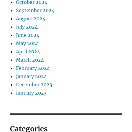
October 2024
September 2024
August 2024
July 2024
June 2024
May 2024
April 2024
March 2024
February 2024
January 2024
December 2023
January 2023
Categories