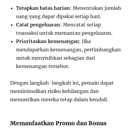
Tetapkan batas harian
: Menentukan jumlah
uang yang dapat dipakai setiap hari.
Catat pengeluaran
: Mencatat setiap
transaksi untuk memantau pengeluaran.
Prioritaskan kemenangan
: Jika
mendapatkan kemenangan, pertimbangkan
untuk menyisihkan sebagian dari
kemenangan tersebut.
Dengan langkah-langkah ini, pemain dapat
meminimalkan risiko kehilangan dan
memastikan mereka tetap dalam kendali.
Memanfaatkan Promo dan Bonus