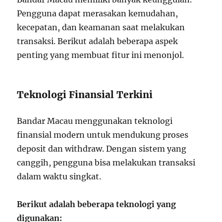
Pengguna dapat merasakan kemudahan,
kecepatan, dan keamanan saat melakukan
transaksi. Berikut adalah beberapa aspek
penting yang membuat fitur ini menonjol.
Teknologi Finansial Terkini
Bandar Macau menggunakan teknologi
finansial modern untuk mendukung proses
deposit dan withdraw. Dengan sistem yang
canggih, pengguna bisa melakukan transaksi
dalam waktu singkat.
Berikut adalah beberapa teknologi yang
digunakan: