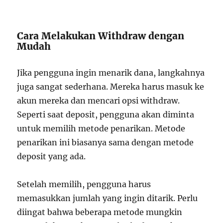
Cara Melakukan Withdraw dengan
Mudah
Jika pengguna ingin menarik dana, langkahnya
juga sangat sederhana. Mereka harus masuk ke
akun mereka dan mencari opsi withdraw.
Seperti saat deposit, pengguna akan diminta
untuk memilih metode penarikan. Metode
penarikan ini biasanya sama dengan metode
deposit yang ada.
Setelah memilih, pengguna harus
memasukkan jumlah yang ingin ditarik. Perlu
diingat bahwa beberapa metode mungkin