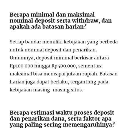
Berapa minimal dan maksimal
nominal deposit serta withdraw, dan
apakah ada batasan harian?
Setiap bandar memiliki kebijakan yang berbeda
untuk nominal deposit dan penarikan.
Umumnya, deposit minimal berkisar antara
Rp100.000 hingga Rp500.000, sementara
maksimal bisa mencapai jutaan rupiah. Batasan
harian juga dapat berlaku, tergantung pada
kebijakan masing-masing situs.
Berapa estimasi waktu proses deposit
dan penarikan dana, serta faktor apa
yang paling sering memengaruhinya?