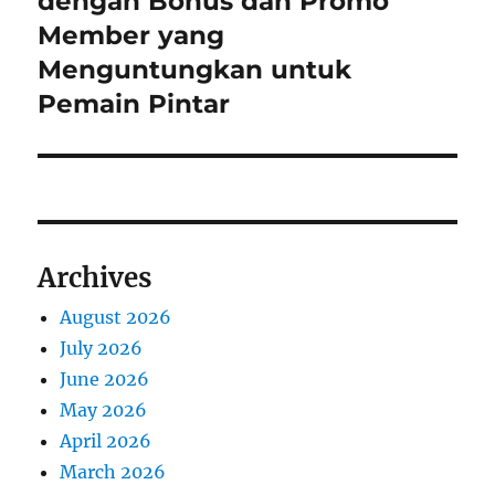
dengan Bonus dan Promo
Member yang
Menguntungkan untuk
Pemain Pintar
Archives
August 2026
July 2026
June 2026
May 2026
April 2026
March 2026