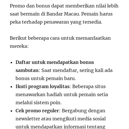
Promo dan bonus dapat memberikan nilai lebih
saat bermain di Bandar Macau. Pemain harus
peka terhadap penawaran yang tersedia.
Berikut beberapa cara untuk memanfaatkan
mereka:
Daftar untuk mendapatkan bonus
sambutan
: Saat mendaftar, sering kali ada
bonus untuk pemain baru.
Ikuti program loyalitas
: Beberapa situs
menawarkan hadiah untuk pemain setia
melalui sistem poin.
Cek promo reguler
: Bergabung dengan
newsletter atau mengikuti media sosial
untuk mendapatkan informasi tentang