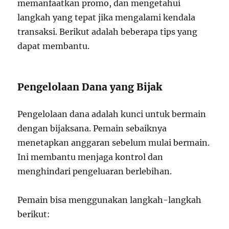
memanfaatkan promo, dan mengetahui
langkah yang tepat jika mengalami kendala
transaksi. Berikut adalah beberapa tips yang
dapat membantu.
Pengelolaan Dana yang Bijak
Pengelolaan dana adalah kunci untuk bermain
dengan bijaksana. Pemain sebaiknya
menetapkan anggaran sebelum mulai bermain.
Ini membantu menjaga kontrol dan
menghindari pengeluaran berlebihan.
Pemain bisa menggunakan langkah-langkah
berikut: