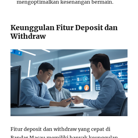
mengoptimalkan kesenangan bermain.
Keunggulan Fitur Deposit dan
Withdraw
Fitur deposit dan withdraw yang cepat di
Bandar Macau memiliki banyak keunggulan.