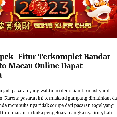
Spek-Fitur Terkomplet Bandar
to Macau Online Dapat
a
u jadi pasaran yang waktu ini demikian termashyur di
n. Karena pasaran ini termaksud gampang dimainkan d
a membuka nya tidak serupa dari pasaran togel yang
l toto macau ini buka pengeluaran angka nya itu 4 kali