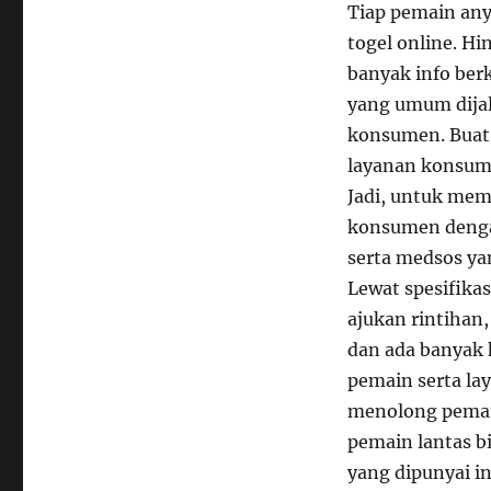
Tiap pemain any
togel online. H
banyak info berk
yang umum dija
konsumen. Buat
layanan konsume
Jadi, untuk mem
konsumen dengan
serta medsos ya
Lewat spesifika
ajukan rintihan,
dan ada banyak k
pemain serta la
menolong pemain
pemain lantas bi
yang dipunyai in