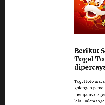
Berikut 
Togel To
dipercay
Togel toto maca
golongan pemai
mempunyai agend
lain. Dalam toge