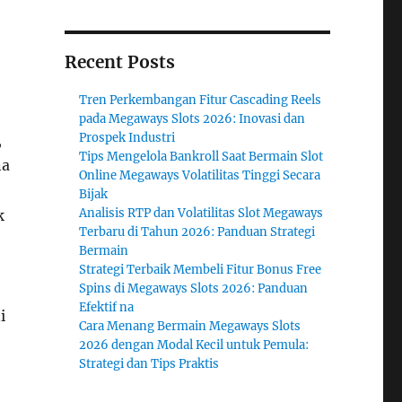
Recent Posts
Tren Perkembangan Fitur Cascading Reels
pada Megaways Slots 2026: Inovasi dan
Prospek Industri
,
Tips Mengelola Bankroll Saat Bermain Slot
na
Online Megaways Volatilitas Tinggi Secara
Bijak
Analisis RTP dan Volatilitas Slot Megaways
k
Terbaru di Tahun 2026: Panduan Strategi
Bermain
Strategi Terbaik Membeli Fitur Bonus Free
Spins di Megaways Slots 2026: Panduan
Efektif na
i
Cara Menang Bermain Megaways Slots
2026 dengan Modal Kecil untuk Pemula:
Strategi dan Tips Praktis