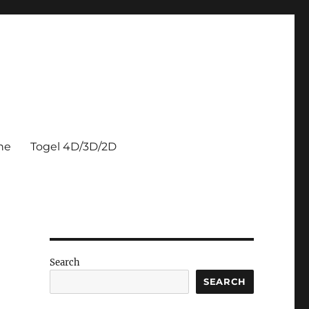
ne
Togel 4D/3D/2D
Search
SEARCH