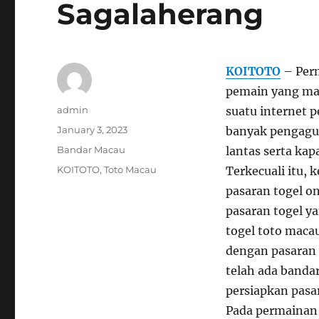
Sagalaherang
KOITOTO
– Perm
pemain yang mas
Author
admin
suatu internet p
Posted
January 3, 2023
banyak pengagum
on
Categories
Bandar Macau
lantas serta kap
Tags
KOITOTO
,
Toto Macau
Terkecuali itu, 
pasaran togel o
pasaran togel y
togel toto macau
dengan pasaran t
telah ada banda
persiapkan pasar
Pada permainan t