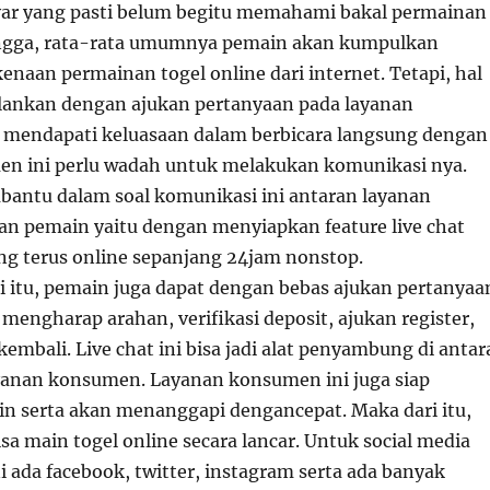
ar yang pasti belum begitu memahami bakal permainan
ingga, rata-rata umumnya pemain akan kumpulkan
enaan permainan togel online dari internet. Tetapi, hal
lankan dengan ajukan pertanyaan pada layanan
 mendapati keluasaan dalam berbicara langsung dengan
n ini perlu wadah untuk melakukan komunikasi nya.
bantu dalam soal komunikasi ini antaran layanan
 pemain yaitu dengan menyiapkan feature live chat
ng terus online sepanjang 24jam nonstop.
si itu, pemain juga dapat dengan bebas ajukan pertanyaa
 mengharap arahan, verifikasi deposit, ajukan register,
embali. Live chat ini bisa jadi alat penyambung di antar
yanan konsumen. Layanan konsumen ini juga siap
 serta akan menanggapi dengancepat. Maka dari itu,
sa main togel online secara lancar. Untuk social media
i ada facebook, twitter, instagram serta ada banyak