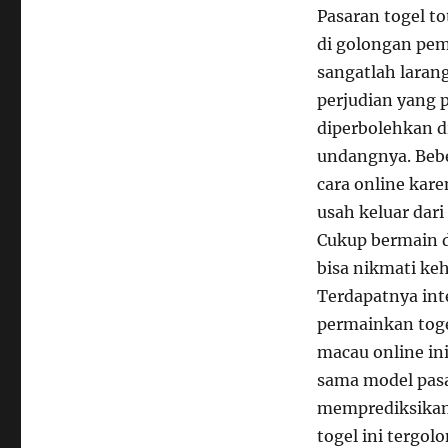
Pasaran togel to
di golongan pem
sangatlah laran
perjudian yang 
diperbolehkan d
undangnya. Beb
cara online kare
usah keluar dar
Cukup bermain d
bisa nikmati ke
Terdapatnya int
permainkan togel
macau online ini
sama model pasa
memprediksikan 
togel ini tergo