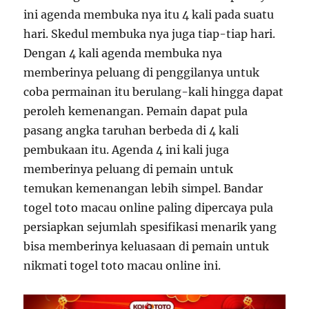
ini agenda membuka nya itu 4 kali pada suatu
hari. Skedul membuka nya juga tiap-tiap hari.
Dengan 4 kali agenda membuka nya
memberinya peluang di penggilanya untuk
coba permainan itu berulang-kali hingga dapat
peroleh kemenangan. Pemain dapat pula
pasang angka taruhan berbeda di 4 kali
pembukaan itu. Agenda 4 ini kali juga
memberinya peluang di pemain untuk
temukan kemenangan lebih simpel. Bandar
togel toto macau online paling dipercaya pula
persiapkan sejumlah spesifikasi menarik yang
bisa memberinya keluasaan di pemain untuk
nikmati togel toto macau online ini.