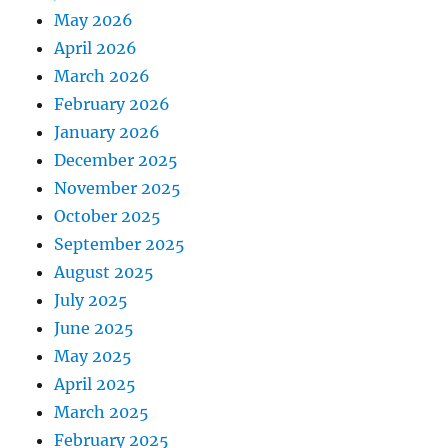
May 2026
April 2026
March 2026
February 2026
January 2026
December 2025
November 2025
October 2025
September 2025
August 2025
July 2025
June 2025
May 2025
April 2025
March 2025
February 2025