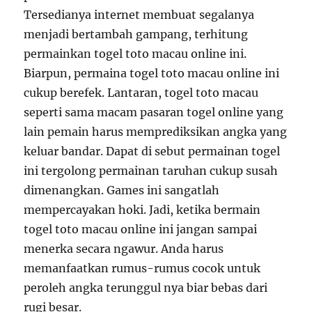
Tersedianya internet membuat segalanya
menjadi bertambah gampang, terhitung
permainkan togel toto macau online ini.
Biarpun, permaina togel toto macau online ini
cukup berefek. Lantaran, togel toto macau
seperti sama macam pasaran togel online yang
lain pemain harus memprediksikan angka yang
keluar bandar. Dapat di sebut permainan togel
ini tergolong permainan taruhan cukup susah
dimenangkan. Games ini sangatlah
mempercayakan hoki. Jadi, ketika bermain
togel toto macau online ini jangan sampai
menerka secara ngawur. Anda harus
memanfaatkan rumus-rumus cocok untuk
peroleh angka terunggul nya biar bebas dari
rugi besar.