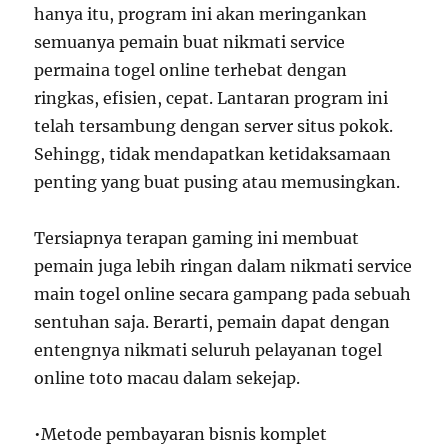
hanya itu, program ini akan meringankan
semuanya pemain buat nikmati service
permaina togel online terhebat dengan
ringkas, efisien, cepat. Lantaran program ini
telah tersambung dengan server situs pokok.
Sehingg, tidak mendapatkan ketidaksamaan
penting yang buat pusing atau memusingkan.
Tersiapnya terapan gaming ini membuat
pemain juga lebih ringan dalam nikmati service
main togel online secara gampang pada sebuah
sentuhan saja. Berarti, pemain dapat dengan
entengnya nikmati seluruh pelayanan togel
online toto macau dalam sekejap.
•Metode pembayaran bisnis komplet