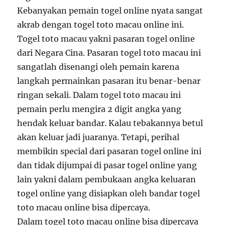
Kebanyakan pemain togel online nyata sangat
akrab dengan togel toto macau online ini.
Togel toto macau yakni pasaran togel online
dari Negara Cina. Pasaran togel toto macau ini
sangatlah disenangi oleh pemain karena
langkah permainkan pasaran itu benar-benar
ringan sekali. Dalam togel toto macau ini
pemain perlu mengira 2 digit angka yang
hendak keluar bandar. Kalau tebakannya betul
akan keluar jadi juaranya. Tetapi, perihal
membikin special dari pasaran togel online ini
dan tidak dijumpai di pasar togel online yang
lain yakni dalam pembukaan angka keluaran
togel online yang disiapkan oleh bandar togel
toto macau online bisa dipercaya.
Dalam togel toto macau online bisa dipercaya