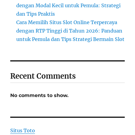
dengan Modal Kecil untuk Pemula: Strategi
dan Tips Praktis
Cara Memilih Situs Slot Online Terpercaya
dengan RTP Tinggi di Tahun 2026: Panduan
untuk Pemula dan Tips Strategi Bermain Slot
Recent Comments
No comments to show.
Situs Toto