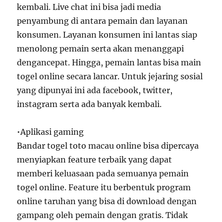
kembali. Live chat ini bisa jadi media
penyambung di antara pemain dan layanan
konsumen. Layanan konsumen ini lantas siap
menolong pemain serta akan menanggapi
dengancepat. Hingga, pemain lantas bisa main
togel online secara lancar. Untuk jejaring sosial
yang dipunyai ini ada facebook, twitter,
instagram serta ada banyak kembali.
•Aplikasi gaming
Bandar togel toto macau online bisa dipercaya
menyiapkan feature terbaik yang dapat
memberi keluasaan pada semuanya pemain
togel online. Feature itu berbentuk program
online taruhan yang bisa di download dengan
gampang oleh pemain dengan gratis. Tidak