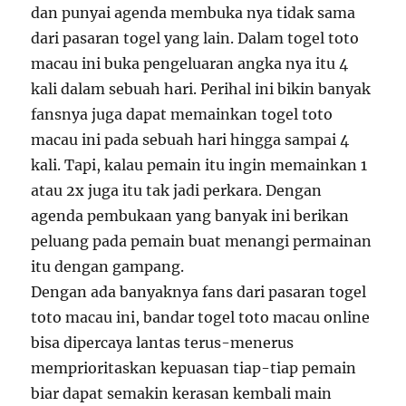
dan punyai agenda membuka nya tidak sama
dari pasaran togel yang lain. Dalam togel toto
macau ini buka pengeluaran angka nya itu 4
kali dalam sebuah hari. Perihal ini bikin banyak
fansnya juga dapat memainkan togel toto
macau ini pada sebuah hari hingga sampai 4
kali. Tapi, kalau pemain itu ingin memainkan 1
atau 2x juga itu tak jadi perkara. Dengan
agenda pembukaan yang banyak ini berikan
peluang pada pemain buat menangi permainan
itu dengan gampang.
Dengan ada banyaknya fans dari pasaran togel
toto macau ini, bandar togel toto macau online
bisa dipercaya lantas terus-menerus
memprioritaskan kepuasan tiap-tiap pemain
biar dapat semakin kerasan kembali main