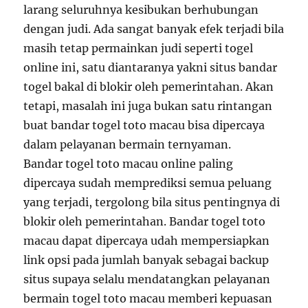
larang seluruhnya kesibukan berhubungan
dengan judi. Ada sangat banyak efek terjadi bila
masih tetap permainkan judi seperti togel
online ini, satu diantaranya yakni situs bandar
togel bakal di blokir oleh pemerintahan. Akan
tetapi, masalah ini juga bukan satu rintangan
buat bandar togel toto macau bisa dipercaya
dalam pelayanan bermain ternyaman.
Bandar togel toto macau online paling
dipercaya sudah memprediksi semua peluang
yang terjadi, tergolong bila situs pentingnya di
blokir oleh pemerintahan. Bandar togel toto
macau dapat dipercaya udah mempersiapkan
link opsi pada jumlah banyak sebagai backup
situs supaya selalu mendatangkan pelayanan
bermain togel toto macau memberi kepuasan