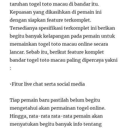
taruhan togel toto macau di bandar itu.
Kepuasan yang dikasihkan di pemain ini
dengan siapkan feature terkomplet.
Tersedianya spesifikasi terkomplet ini berikan
begitu banyak kelapangan pada pemain untuk
memainkan togel toto macau online secara
lancar. Sebab itu, berikut feature komplet
bandar togel toto macau paling dipercaya yakni
:
•Fitur live chat serta social media
Tiap pemain baru pastilah belum begitu
mengetahui akan permainan togel online.
Hingga, rata-rata rata-rata pemain akan
menyatukan begitu banyak info tentang