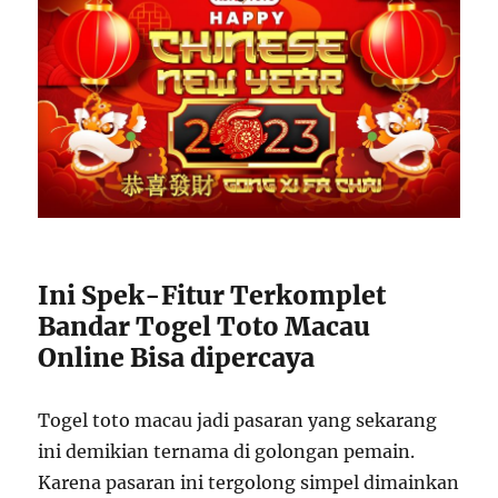
Ini Spek-Fitur Terkomplet
Bandar Togel Toto Macau
Online Bisa dipercaya
Togel toto macau jadi pasaran yang sekarang
ini demikian ternama di golongan pemain.
Karena pasaran ini tergolong simpel dimainkan