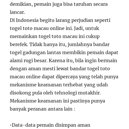
demikian, pemain juga bisa taruhan secara
lancar.
Di Indonesia begitu larang perjudian seperti
togel toto macau online ini. Jadi, untuk
memainkan togel toto macau ini cukup
berefek. Tidak hanya itu, jumlahnya bandar
togel gadungan lantas membikin pemain dapat
alami rugi besar. Karena itu, bila ingin bermain
dengan aman mesti lewat bandar togel toto
macau online dapat dipercaya yang telah punya
mekanisme keamanan terhebat yang udah
disokong pula oleh tehnologi mutakhir.
Mekanisme keamanan ini pastinya punya
banyak peranan antara lain :
•Data-data pemain disimpan aman