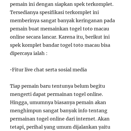
pemain ini dengan siapkan spek terkomplet.
Tersedianya spesifikasi terkomplet ini
memberinya sangat banyak keringanan pada
pemain buat memainkan togel toto macau
online secara lancar. Karena itu, berikut ini
spek komplet bandar togel toto macau bisa
dipercaya ialah :
•Fitur live chat serta sosial media
Tiap pemain baru tentunya belum begitu
mengerti dapat permainan togel online.
Hingga, umumnya biasanya pemain akan
menghimpun sangat banyak info tentang
permainan togel online dari internet. Akan
tetapi, perihal yang umum dijalankan yaitu