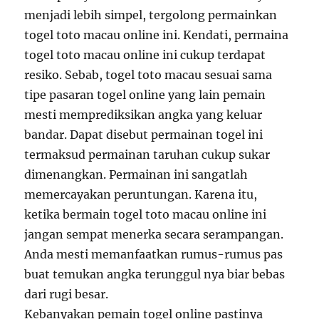
menjadi lebih simpel, tergolong permainkan
togel toto macau online ini. Kendati, permaina
togel toto macau online ini cukup terdapat
resiko. Sebab, togel toto macau sesuai sama
tipe pasaran togel online yang lain pemain
mesti memprediksikan angka yang keluar
bandar. Dapat disebut permainan togel ini
termaksud permainan taruhan cukup sukar
dimenangkan. Permainan ini sangatlah
memercayakan peruntungan. Karena itu,
ketika bermain togel toto macau online ini
jangan sempat menerka secara serampangan.
Anda mesti memanfaatkan rumus-rumus pas
buat temukan angka terunggul nya biar bebas
dari rugi besar.
Kebanyakan pemain togel online pastinya