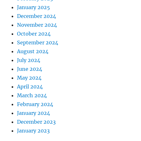
January 2025
December 2024
November 2024
October 2024
September 2024
August 2024
July 2024
June 2024
May 2024
April 2024
March 2024
February 2024
January 2024
December 2023
January 2023