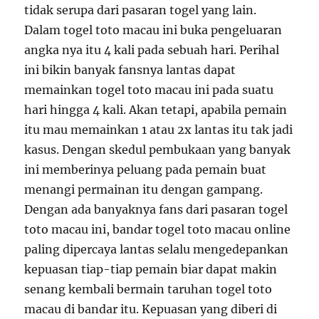
tidak serupa dari pasaran togel yang lain.
Dalam togel toto macau ini buka pengeluaran
angka nya itu 4 kali pada sebuah hari. Perihal
ini bikin banyak fansnya lantas dapat
memainkan togel toto macau ini pada suatu
hari hingga 4 kali. Akan tetapi, apabila pemain
itu mau memainkan 1 atau 2x lantas itu tak jadi
kasus. Dengan skedul pembukaan yang banyak
ini memberinya peluang pada pemain buat
menangi permainan itu dengan gampang.
Dengan ada banyaknya fans dari pasaran togel
toto macau ini, bandar togel toto macau online
paling dipercaya lantas selalu mengedepankan
kepuasan tiap-tiap pemain biar dapat makin
senang kembali bermain taruhan togel toto
macau di bandar itu. Kepuasan yang diberi di