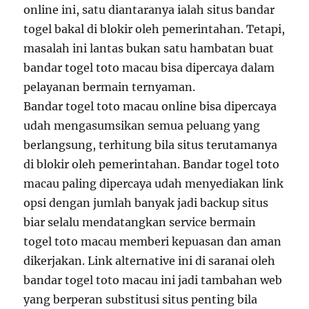
online ini, satu diantaranya ialah situs bandar
togel bakal di blokir oleh pemerintahan. Tetapi,
masalah ini lantas bukan satu hambatan buat
bandar togel toto macau bisa dipercaya dalam
pelayanan bermain ternyaman.
Bandar togel toto macau online bisa dipercaya
udah mengasumsikan semua peluang yang
berlangsung, terhitung bila situs terutamanya
di blokir oleh pemerintahan. Bandar togel toto
macau paling dipercaya udah menyediakan link
opsi dengan jumlah banyak jadi backup situs
biar selalu mendatangkan service bermain
togel toto macau memberi kepuasan dan aman
dikerjakan. Link alternative ini di saranai oleh
bandar togel toto macau ini jadi tambahan web
yang berperan substitusi situs penting bila