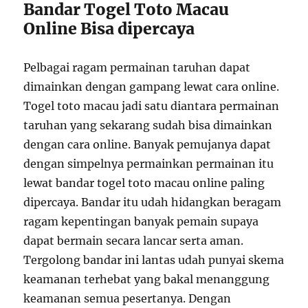
Bandar Togel Toto Macau
Online Bisa dipercaya
Pelbagai ragam permainan taruhan dapat
dimainkan dengan gampang lewat cara online.
Togel toto macau jadi satu diantara permainan
taruhan yang sekarang sudah bisa dimainkan
dengan cara online. Banyak pemujanya dapat
dengan simpelnya permainkan permainan itu
lewat bandar togel toto macau online paling
dipercaya. Bandar itu udah hidangkan beragam
ragam kepentingan banyak pemain supaya
dapat bermain secara lancar serta aman.
Tergolong bandar ini lantas udah punyai skema
keamanan terhebat yang bakal menanggung
keamanan semua pesertanya. Dengan