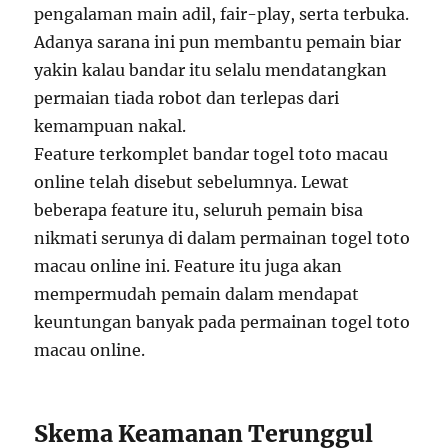
pengalaman main adil, fair-play, serta terbuka.
Adanya sarana ini pun membantu pemain biar
yakin kalau bandar itu selalu mendatangkan
permaian tiada robot dan terlepas dari
kemampuan nakal.
Feature terkomplet bandar togel toto macau
online telah disebut sebelumnya. Lewat
beberapa feature itu, seluruh pemain bisa
nikmati serunya di dalam permainan togel toto
macau online ini. Feature itu juga akan
mempermudah pemain dalam mendapat
keuntungan banyak pada permainan togel toto
macau online.
Skema Keamanan Terunggul