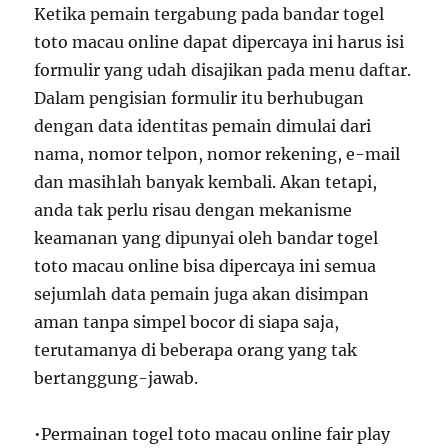
Ketika pemain tergabung pada bandar togel
toto macau online dapat dipercaya ini harus isi
formulir yang udah disajikan pada menu daftar.
Dalam pengisian formulir itu berhubugan
dengan data identitas pemain dimulai dari
nama, nomor telpon, nomor rekening, e-mail
dan masihlah banyak kembali. Akan tetapi,
anda tak perlu risau dengan mekanisme
keamanan yang dipunyai oleh bandar togel
toto macau online bisa dipercaya ini semua
sejumlah data pemain juga akan disimpan
aman tanpa simpel bocor di siapa saja,
terutamanya di beberapa orang yang tak
bertanggung-jawab.
•Permainan togel toto macau online fair play