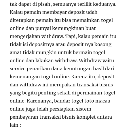
tak dapat di pisah, semuanya terlilit keduanya.
Kalau pemain membayar deposit udah
ditetapkan pemain itu bisa memainkan togel
online dan punyai kemungkinan buat
mengerjakan withdraw. Tapi, kalau pemain itu
tidak isi depositnya atau deposit nya kosong
amat tidak mungkin untuk bermain togel
online dan lakukan withdraw. Withdraw yaitu
service penarikan dana keuntungan hasil dari
kemenangan togel online. Karena itu, deposit
dan withdraw ini merupakan transaksi bisnis
yang begitu penting sekali di permainan togel
online. Karenanya, bandar togel toto macau
online juga telah persiapkan sistem
pembayaran transaksi bisnis komplet antara
lain :