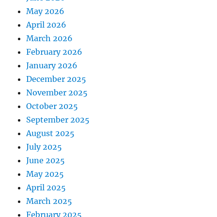
May 2026
April 2026
March 2026
February 2026
January 2026
December 2025
November 2025
October 2025
September 2025
August 2025
July 2025
June 2025
May 2025
April 2025
March 2025
February 2025