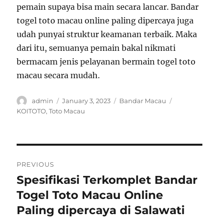
pemain supaya bisa main secara lancar. Bandar
togel toto macau online paling dipercaya juga
udah punyai struktur keamanan terbaik. Maka
dari itu, semuanya pemain bakal nikmati
bermacam jenis pelayanan bermain togel toto
macau secara mudah.
Author
Posted
Categories
Tags
admin
January 3, 2023
Bandar Macau
on
KOITOTO
,
Toto Macau
Post
PREVIOUS
navigation
Spesifikasi Terkomplet Bandar
Previous
post:
Togel Toto Macau Online
Paling dipercaya di Salawati