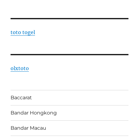
toto togel
olxtoto
Baccarat
Bandar Hongkong
Bandar Macau