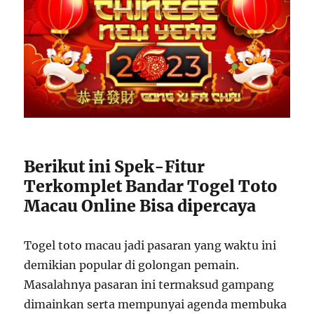
Berikut ini Spek-Fitur
Terkomplet Bandar Togel Toto
Macau Online Bisa dipercaya
Togel toto macau jadi pasaran yang waktu ini
demikian popular di golongan pemain.
Masalahnya pasaran ini termaksud gampang
dimainkan serta mempunyai agenda membuka