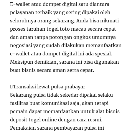
E-wallet atau dompet digital satu diantara
pelayanan terbaik yang sering dipakai oleh
seluruhnya orang sekarang. Anda bisa nikmati
proses taruhan togel toto macau secara cepat
dan aman tanpa potongan ongkos umumnya
negosiasi yang sudah dilakukan memanfaatkan
e-wallet atau dompet digital ini ada spesial.
Meksipun demikian, sarana ini bisa digunakan
buat bisnis secara aman serta cepat.
Transaksi lewat pulsa prabayar
Sekarang pulsa tidak sekedar dipakai selaku
fasilitas buat komunikasi saja, akan tetapi
pemain dapat memanfaatkan untuk alat bisnis
deposit togel online dengan cara resmi.
Pemakaian sarana pembayaran pulsa ini