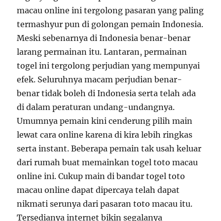
macau online ini tergolong pasaran yang paling
termashyur pun di golongan pemain Indonesia.
Meski sebenarnya di Indonesia benar-benar
larang permainan itu. Lantaran, permainan
togel ini tergolong perjudian yang mempunyai
efek. Seluruhnya macam perjudian benar-
benar tidak boleh di Indonesia serta telah ada
di dalam peraturan undang-undangnya.
Umumnya pemain kini cenderung pilih main
lewat cara online karena di kira lebih ringkas
serta instant. Beberapa pemain tak usah keluar
dari rumah buat memainkan togel toto macau
online ini. Cukup main di bandar togel toto
macau online dapat dipercaya telah dapat
nikmati serunya dari pasaran toto macau itu.
Tersedianya internet bikin segalanya