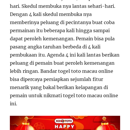
hari. Skedul membuka nya lantas sehari-hari.
Dengan 4 kali skedul membuka nya
memberinya peluang di pecintanya buat coba
permainan itu beberapa kali hingga sampai
dapat peroleh kemenangan. Pemain bisa pula
pasang angka taruhan berbeda di 4 kali
pembukaan itu. Agenda 4 ini kali lantas berikan
peluang di pemain buat peroleh kemenangan
lebih ringan. Bandar togel toto macau online
bisa dipercaya persiapkan sejumlah fitur
menarik yang bakal berikan kelapangan di
pemain untuk nikmati togel toto macau online
ini.