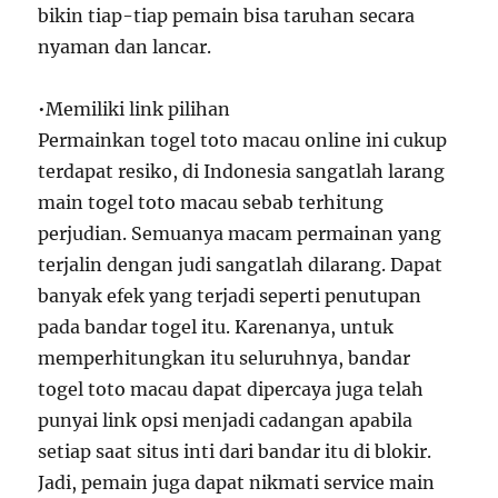
bikin tiap-tiap pemain bisa taruhan secara
nyaman dan lancar.
•Memiliki link pilihan
Permainkan togel toto macau online ini cukup
terdapat resiko, di Indonesia sangatlah larang
main togel toto macau sebab terhitung
perjudian. Semuanya macam permainan yang
terjalin dengan judi sangatlah dilarang. Dapat
banyak efek yang terjadi seperti penutupan
pada bandar togel itu. Karenanya, untuk
memperhitungkan itu seluruhnya, bandar
togel toto macau dapat dipercaya juga telah
punyai link opsi menjadi cadangan apabila
setiap saat situs inti dari bandar itu di blokir.
Jadi, pemain juga dapat nikmati service main