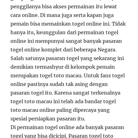
penggilanya bisa akses permainan itu lewat
cara online. Di mana juga serta kapan juga
pemain bisa memainkan togel online ini. Tidak
hanya itu, keunggulan dari permainan togel
online ini mempunyai sangat banyak pasaran
togel online komplet dari beberapa Negara.
Salah satunya pasaran togel yang sekarang ini
demikian termashyur di kelompok pemain
merupakan togel toto macau. Untuk fans togel
online pastinya sudah tak asing dengan
pasaran togel itu. Karena sangat terkenalnya
togel toto macau ini telah ada bandar togel
toto macau online paling dipercaya yang
spesial persiapkan pasaran itu.
Di permainan togel online ada banyak pasaran
togel yang bisa dicicipi. Pasaran togel toto