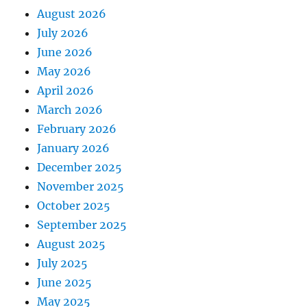
August 2026
July 2026
June 2026
May 2026
April 2026
March 2026
February 2026
January 2026
December 2025
November 2025
October 2025
September 2025
August 2025
July 2025
June 2025
May 2025