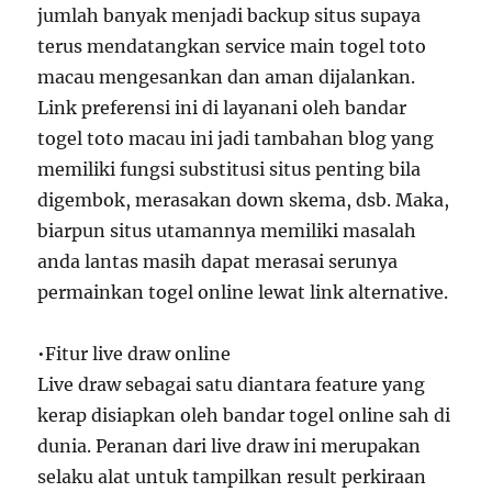
jumlah banyak menjadi backup situs supaya
terus mendatangkan service main togel toto
macau mengesankan dan aman dijalankan.
Link preferensi ini di layanani oleh bandar
togel toto macau ini jadi tambahan blog yang
memiliki fungsi substitusi situs penting bila
digembok, merasakan down skema, dsb. Maka,
biarpun situs utamannya memiliki masalah
anda lantas masih dapat merasai serunya
permainkan togel online lewat link alternative.
•Fitur live draw online
Live draw sebagai satu diantara feature yang
kerap disiapkan oleh bandar togel online sah di
dunia. Peranan dari live draw ini merupakan
selaku alat untuk tampilkan result perkiraan