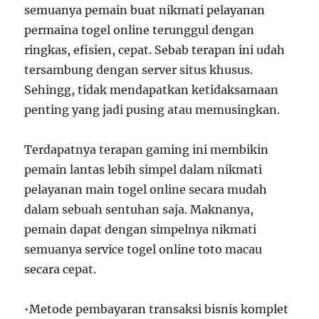
semuanya pemain buat nikmati pelayanan
permaina togel online terunggul dengan
ringkas, efisien, cepat. Sebab terapan ini udah
tersambung dengan server situs khusus.
Sehingg, tidak mendapatkan ketidaksamaan
penting yang jadi pusing atau memusingkan.
Terdapatnya terapan gaming ini membikin
pemain lantas lebih simpel dalam nikmati
pelayanan main togel online secara mudah
dalam sebuah sentuhan saja. Maknanya,
pemain dapat dengan simpelnya nikmati
semuanya service togel online toto macau
secara cepat.
•Metode pembayaran transaksi bisnis komplet