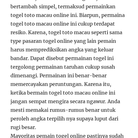
bertambah simpel, termaksud permainkan
togel toto macau online ini. Biarpun, permaina
togel toto macau online ini cukup terdapat
resiko. Karena, togel toto macau seperti sama
type pasaran togel online yang lain pemain
harus memprediksikan angka yang keluar
bandar. Dapat disebut permainan togel ini
tergolong permainan taruhan cukup susah
dimenangi. Permainan ini benar-benar
memercayakan peruntungan. Karena itu,
ketika bermain togel toto macau online ini
jangan sempat mengira secara ngawur. Anda
mesti memakai rumus-rumus benar untuk
peroleh angka terpilih nya supaya luput dari
rugi besar.
Mayoritas pemain togel online pastinya sudah