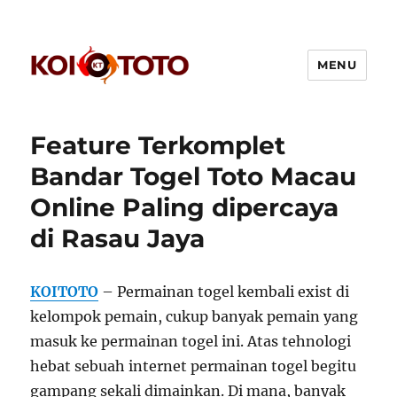
MENU
Freerestaurantcouponsnow
Feature Terkomplet
Bandar Togel Toto Macau
Online Paling dipercaya
di Rasau Jaya
KOITOTO
– Permainan togel kembali exist di
kelompok pemain, cukup banyak pemain yang
masuk ke permainan togel ini. Atas tehnologi
hebat sebuah internet permainan togel begitu
gampang sekali dimainkan. Di mana, banyak