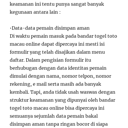
keamanan ini tentu punya sangat banyak
kegunaan antara lain :
•Data-data pemain disimpan aman
Di waktu pemain masuk pada bandar togel toto
macau online dapat dipercaya ini mesti isi
formulir yang telah disajikan dalam menu
daftar. Dalam pengisian formulir itu
berhubugan dengan data identitas pemain
dimulai dengan nama, nomor telpon, nomor
rekening, e mail serta masih ada banyak
kembali. Tapi, anda tidak usah waswas dengan
struktur keamanan yang dipunyai oleh bandar
togel toto macau online bisa dipercaya ini
semuanya sejumlah data pemain bakal
disimpan aman tanpa ringan bocor di siapa