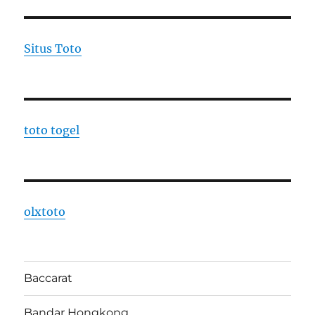
Situs Toto
toto togel
olxtoto
Baccarat
Bandar Hongkong