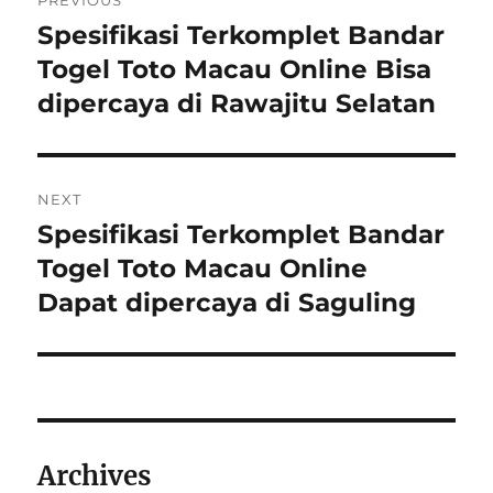
navigation
Spesifikasi Terkomplet Bandar
Previous
post:
Togel Toto Macau Online Bisa
dipercaya di Rawajitu Selatan
NEXT
Spesifikasi Terkomplet Bandar
Next
post:
Togel Toto Macau Online
Dapat dipercaya di Saguling
Archives