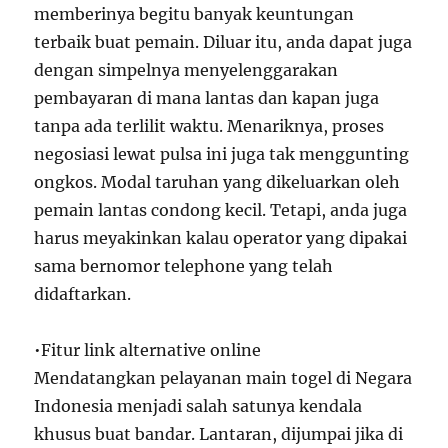
memberinya begitu banyak keuntungan
terbaik buat pemain. Diluar itu, anda dapat juga
dengan simpelnya menyelenggarakan
pembayaran di mana lantas dan kapan juga
tanpa ada terlilit waktu. Menariknya, proses
negosiasi lewat pulsa ini juga tak menggunting
ongkos. Modal taruhan yang dikeluarkan oleh
pemain lantas condong kecil. Tetapi, anda juga
harus meyakinkan kalau operator yang dipakai
sama bernomor telephone yang telah
didaftarkan.
•Fitur link alternative online
Mendatangkan pelayanan main togel di Negara
Indonesia menjadi salah satunya kendala
khusus buat bandar. Lantaran, dijumpai jika di