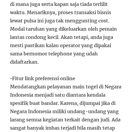
di mana juga serta kapan saja tiada terlilit
waktu. Menariknya, proses transaksi bisnis
lewat pulsa ini juga tak menggunting cost.
Modal taruhan yang dikeluarkan oleh pemain
lantas condong kecil. Akan tetapi, anda juga
mesti pastikan kalau operator yang dipakai
sama bernomor telephone yang udah
didaftarkan.
•Fitur link preferensi online
Mendatangkan pelayanan main togel di Negara
Indonesia menjadi satu diantara kendala
spesifik buat bandar. Karena, dijumpai jika di
Negara Indonesia miliki undang-undang yang
larang semua kegiatan terkait dengan judi. Ada
sangat banyak imbas terjadi bila masih tetap