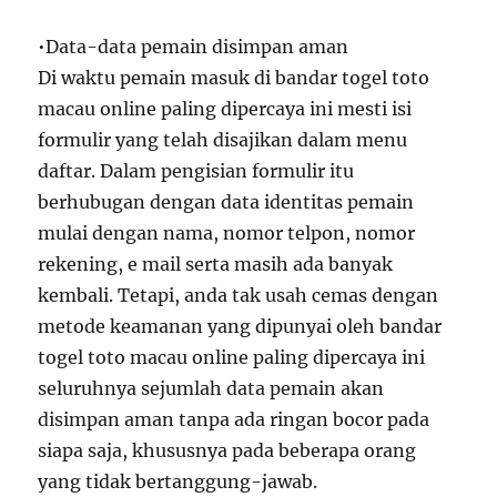
•Data-data pemain disimpan aman
Di waktu pemain masuk di bandar togel toto
macau online paling dipercaya ini mesti isi
formulir yang telah disajikan dalam menu
daftar. Dalam pengisian formulir itu
berhubugan dengan data identitas pemain
mulai dengan nama, nomor telpon, nomor
rekening, e mail serta masih ada banyak
kembali. Tetapi, anda tak usah cemas dengan
metode keamanan yang dipunyai oleh bandar
togel toto macau online paling dipercaya ini
seluruhnya sejumlah data pemain akan
disimpan aman tanpa ada ringan bocor pada
siapa saja, khususnya pada beberapa orang
yang tidak bertanggung-jawab.