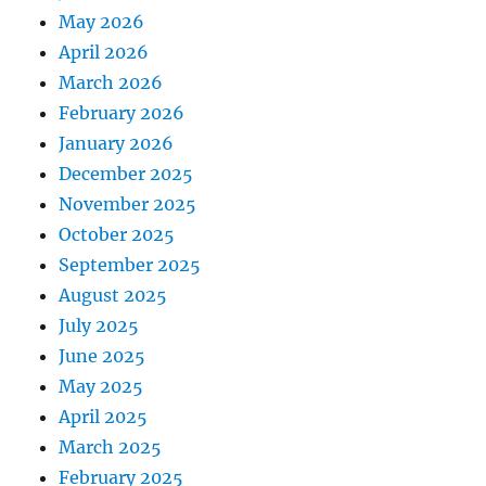
May 2026
April 2026
March 2026
February 2026
January 2026
December 2025
November 2025
October 2025
September 2025
August 2025
July 2025
June 2025
May 2025
April 2025
March 2025
February 2025