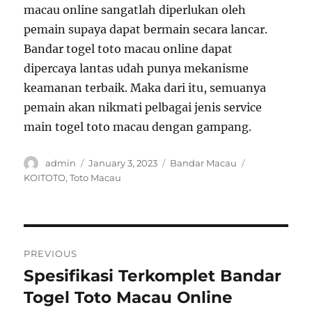
macau online sangatlah diperlukan oleh
pemain supaya dapat bermain secara lancar.
Bandar togel toto macau online dapat
dipercaya lantas udah punya mekanisme
keamanan terbaik. Maka dari itu, semuanya
pemain akan nikmati pelbagai jenis service
main togel toto macau dengan gampang.
Author
Posted
Categories
Tags
admin
January 3, 2023
Bandar Macau
on
KOITOTO
,
Toto Macau
Post
PREVIOUS
navigation
Spesifikasi Terkomplet Bandar
Previous
post:
Togel Toto Macau Online