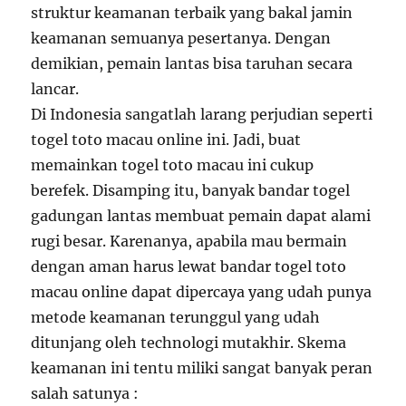
struktur keamanan terbaik yang bakal jamin
keamanan semuanya pesertanya. Dengan
demikian, pemain lantas bisa taruhan secara
lancar.
Di Indonesia sangatlah larang perjudian seperti
togel toto macau online ini. Jadi, buat
memainkan togel toto macau ini cukup
berefek. Disamping itu, banyak bandar togel
gadungan lantas membuat pemain dapat alami
rugi besar. Karenanya, apabila mau bermain
dengan aman harus lewat bandar togel toto
macau online dapat dipercaya yang udah punya
metode keamanan terunggul yang udah
ditunjang oleh technologi mutakhir. Skema
keamanan ini tentu miliki sangat banyak peran
salah satunya :