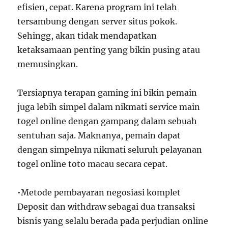
efisien, cepat. Karena program ini telah
tersambung dengan server situs pokok.
Sehingg, akan tidak mendapatkan
ketaksamaan penting yang bikin pusing atau
memusingkan.
Tersiapnya terapan gaming ini bikin pemain
juga lebih simpel dalam nikmati service main
togel online dengan gampang dalam sebuah
sentuhan saja. Maknanya, pemain dapat
dengan simpelnya nikmati seluruh pelayanan
togel online toto macau secara cepat.
•Metode pembayaran negosiasi komplet
Deposit dan withdraw sebagai dua transaksi
bisnis yang selalu berada pada perjudian online