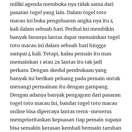
miliki agenda membuka nya tidak sama dari
pasaran togel yang lain. Dalam togel toto
macau ini buka pengeluaran angka nya itu 4
kali dalam sebuah hari. Perihal ini membikin
banyak fansnya lantas dapat memainkan togel
toto macau ini dalam sebuah hari hingga
sampai 4 kali. Tetapi, kalau pemain itu mau
memainkan 1 atau 2x lantas itu tak jadi
perkara. Dengan skedul pembukaan yang
banyak ini berikan peluang pada pemain untuk
menangi permainan itu dengan gampang.
Dengan adanya banyak pengagum dari pasaran
togel toto macau ini, bandar togel toto macau
online bisa dipercaya lantas terus-menerus
memprioritaskan kepuasan tiap pemain supaya
bisa semakin kerasan kembali bermain taruhan