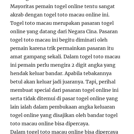
Mayoritas pemain togel online tentu sangat
akrab dengan togel toto macau online ini.
Togel toto macau merupakan pasaran togel
online yang datang dari Negara Cina. Pasaran
togel toto macau ini begitu diminati oleh
pemain karena trik permainkan pasaran itu
amat gampang sekali. Dalam togel toto macau
ini pemain perlu mengira 2 digit angka yang
hendak keluar bandar. Apabila tebakannya
betul akan keluar jadi juaranya. Tapi, perihal
membuat special dari pasaran togel online ini
serta tidak ditemui di pasar togel online yang
lain ialah dalam pembukaan angka keluaran
togel online yang disajikan oleh bandar togel
toto macau online bisa dipercaya.
Dalam togel toto macau online bisa dipercaya