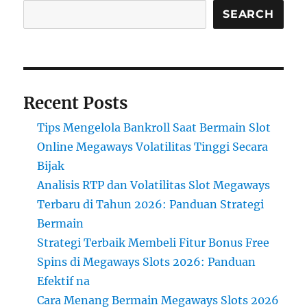
SEARCH
Recent Posts
Tips Mengelola Bankroll Saat Bermain Slot
Online Megaways Volatilitas Tinggi Secara
Bijak
Analisis RTP dan Volatilitas Slot Megaways
Terbaru di Tahun 2026: Panduan Strategi
Bermain
Strategi Terbaik Membeli Fitur Bonus Free
Spins di Megaways Slots 2026: Panduan
Efektif na
Cara Menang Bermain Megaways Slots 2026