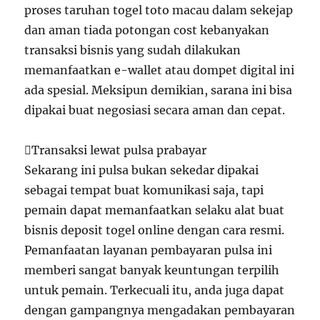
proses taruhan togel toto macau dalam sekejap
dan aman tiada potongan cost kebanyakan
transaksi bisnis yang sudah dilakukan
memanfaatkan e-wallet atau dompet digital ini
ada spesial. Meksipun demikian, sarana ini bisa
dipakai buat negosiasi secara aman dan cepat.
Transaksi lewat pulsa prabayar
Sekarang ini pulsa bukan sekedar dipakai
sebagai tempat buat komunikasi saja, tapi
pemain dapat memanfaatkan selaku alat buat
bisnis deposit togel online dengan cara resmi.
Pemanfaatan layanan pembayaran pulsa ini
memberi sangat banyak keuntungan terpilih
untuk pemain. Terkecuali itu, anda juga dapat
dengan gampangnya mengadakan pembayaran