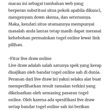
macau ini sebagai tambahan web yang
berperan substitusi situs pokok apabila dikunci,
mengenyam down skema, dan seterusnya.
Maka, kendati situs utamannya mempunyai
masalah anda lantas tetap masih dapat merasai
kehebohan permainkan togel online lewat link
pilihan.
•Fitur live draw online
Live draw adalah salah satunya spek yang kerap
disajikan oleh bandar togel online sah di dunia.
Peranan dari live draw ini yakni selaku alat buat
memperlihatkan result ramalan terkini yang
dikeluarkan oleh semasing pasaran togel
online. Oleh karena ada spesifikasi live draw
setiap bandar togel online sah ini berikan