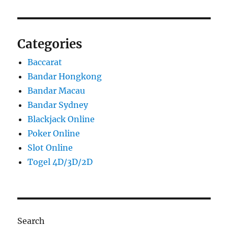
Categories
Baccarat
Bandar Hongkong
Bandar Macau
Bandar Sydney
Blackjack Online
Poker Online
Slot Online
Togel 4D/3D/2D
Search