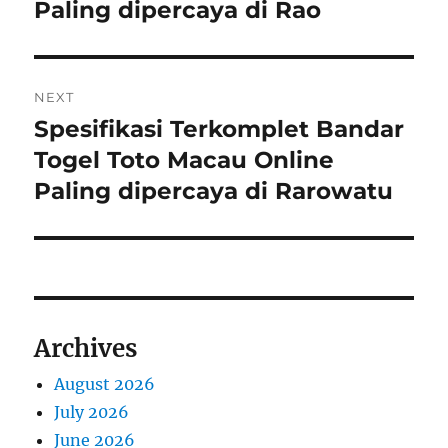
Paling dipercaya di Rao
NEXT
Spesifikasi Terkomplet Bandar
Next
post:
Togel Toto Macau Online
Paling dipercaya di Rarowatu
Archives
August 2026
July 2026
June 2026