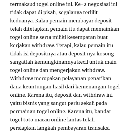
termaksud togel online ini. Ke-2 negosiasi ini
tidak dapat di pisah, segalanya terlilit
keduanya. Kalau pemain membayar deposit
telah ditetapkan pemain itu dapat memainkan
togel online serta miliki kesempatan buat
kerjakan withdraw. Tetapi, kalau pemain itu
tidak isi depositnya atau deposit nya kosong
sangatlah kemungkinannya kecil untuk main
togel online dan mengerjakan withdraw.
Withdraw merupakan pelayanan penarikan
dana keuntungan hasil dari kemenangan togel
online. Karena itu, deposit dan withdraw ini
yaitu bisnis yang sangat perlu sekali pada
permainan togel online. Karena itu, bandar
togel toto macau online lantas telah
persiapkan langkah pembayaran transaksi