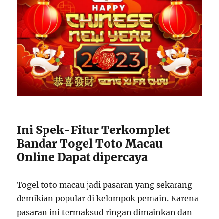
Ini Spek-Fitur Terkomplet
Bandar Togel Toto Macau
Online Dapat dipercaya
Togel toto macau jadi pasaran yang sekarang
demikian popular di kelompok pemain. Karena
pasaran ini termaksud ringan dimainkan dan