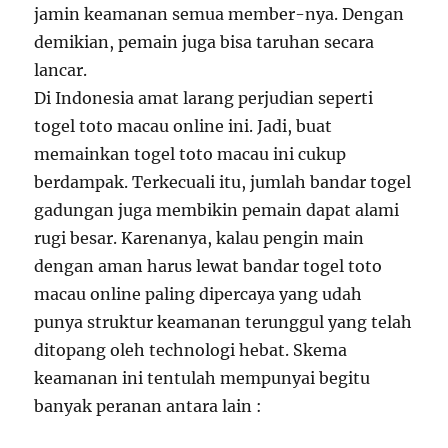
jamin keamanan semua member-nya. Dengan
demikian, pemain juga bisa taruhan secara
lancar.
Di Indonesia amat larang perjudian seperti
togel toto macau online ini. Jadi, buat
memainkan togel toto macau ini cukup
berdampak. Terkecuali itu, jumlah bandar togel
gadungan juga membikin pemain dapat alami
rugi besar. Karenanya, kalau pengin main
dengan aman harus lewat bandar togel toto
macau online paling dipercaya yang udah
punya struktur keamanan terunggul yang telah
ditopang oleh technologi hebat. Skema
keamanan ini tentulah mempunyai begitu
banyak peranan antara lain :