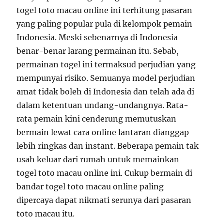
togel toto macau online ini terhitung pasaran
yang paling popular pula di kelompok pemain
Indonesia. Meski sebenarnya di Indonesia
benar-benar larang permainan itu. Sebab,
permainan togel ini termaksud perjudian yang
mempunyai risiko. Semuanya model perjudian
amat tidak boleh di Indonesia dan telah ada di
dalam ketentuan undang-undangnya. Rata-
rata pemain kini cenderung memutuskan
bermain lewat cara online lantaran dianggap
lebih ringkas dan instant. Beberapa pemain tak
usah keluar dari rumah untuk memainkan
togel toto macau online ini. Cukup bermain di
bandar togel toto macau online paling
dipercaya dapat nikmati serunya dari pasaran
toto macau itu.