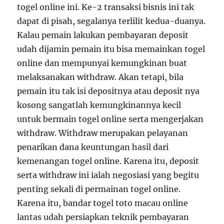
togel online ini. Ke-2 transaksi bisnis ini tak
dapat di pisah, segalanya terlilit kedua-duanya.
Kalau pemain lakukan pembayaran deposit
udah dijamin pemain itu bisa memainkan togel
online dan mempunyai kemungkinan buat
melaksanakan withdraw. Akan tetapi, bila
pemain itu tak isi depositnya atau deposit nya
kosong sangatlah kemungkinannya kecil
untuk bermain togel online serta mengerjakan
withdraw. Withdraw merupakan pelayanan
penarikan dana keuntungan hasil dari
kemenangan togel online. Karena itu, deposit
serta withdraw ini ialah negosiasi yang begitu
penting sekali di permainan togel online.
Karena itu, bandar togel toto macau online
lantas udah persiapkan teknik pembayaran