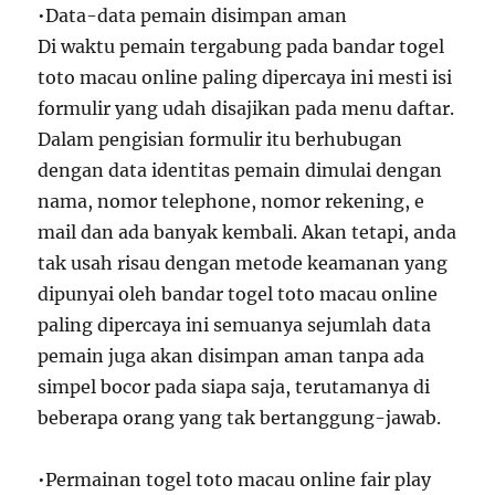
•Data-data pemain disimpan aman
Di waktu pemain tergabung pada bandar togel
toto macau online paling dipercaya ini mesti isi
formulir yang udah disajikan pada menu daftar.
Dalam pengisian formulir itu berhubugan
dengan data identitas pemain dimulai dengan
nama, nomor telephone, nomor rekening, e
mail dan ada banyak kembali. Akan tetapi, anda
tak usah risau dengan metode keamanan yang
dipunyai oleh bandar togel toto macau online
paling dipercaya ini semuanya sejumlah data
pemain juga akan disimpan aman tanpa ada
simpel bocor pada siapa saja, terutamanya di
beberapa orang yang tak bertanggung-jawab.
•Permainan togel toto macau online fair play