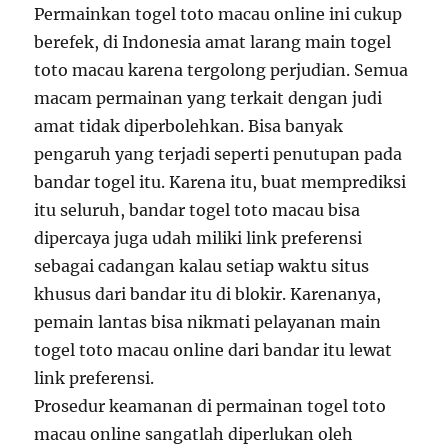
Permainkan togel toto macau online ini cukup
berefek, di Indonesia amat larang main togel
toto macau karena tergolong perjudian. Semua
macam permainan yang terkait dengan judi
amat tidak diperbolehkan. Bisa banyak
pengaruh yang terjadi seperti penutupan pada
bandar togel itu. Karena itu, buat memprediksi
itu seluruh, bandar togel toto macau bisa
dipercaya juga udah miliki link preferensi
sebagai cadangan kalau setiap waktu situs
khusus dari bandar itu di blokir. Karenanya,
pemain lantas bisa nikmati pelayanan main
togel toto macau online dari bandar itu lewat
link preferensi.
Prosedur keamanan di permainan togel toto
macau online sangatlah diperlukan oleh