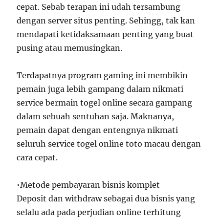
cepat. Sebab terapan ini udah tersambung
dengan server situs penting. Sehingg, tak kan
mendapati ketidaksamaan penting yang buat
pusing atau memusingkan.
Terdapatnya program gaming ini membikin
pemain juga lebih gampang dalam nikmati
service bermain togel online secara gampang
dalam sebuah sentuhan saja. Maknanya,
pemain dapat dengan entengnya nikmati
seluruh service togel online toto macau dengan
cara cepat.
•Metode pembayaran bisnis komplet
Deposit dan withdraw sebagai dua bisnis yang
selalu ada pada perjudian online terhitung