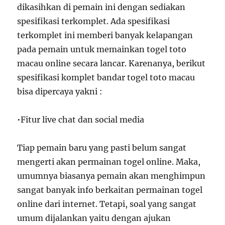
dikasihkan di pemain ini dengan sediakan
spesifikasi terkomplet. Ada spesifikasi
terkomplet ini memberi banyak kelapangan
pada pemain untuk memainkan togel toto
macau online secara lancar. Karenanya, berikut
spesifikasi komplet bandar togel toto macau
bisa dipercaya yakni :
•Fitur live chat dan social media
Tiap pemain baru yang pasti belum sangat
mengerti akan permainan togel online. Maka,
umumnya biasanya pemain akan menghimpun
sangat banyak info berkaitan permainan togel
online dari internet. Tetapi, soal yang sangat
umum dijalankan yaitu dengan ajukan