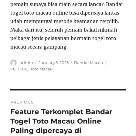
pemain supaya bisa main secara lancar. Bandar
togel toto macau online bisa dipercaya lantas
udah mempunyai metode keamanan terpilih.
Maka dari itu, seluruh pemain bakal nikmati
pelbagai jenis pelayanan bermain togel toto
macau secara gampang.
Author
Posted
Categories
Tags
admin
January 3, 2023
Bandar Macau
on
KOITOTO
,
Toto Macau
Post
PREVIOUS
navigation
Feature Terkomplet Bandar
Previous
post:
Togel Toto Macau Online
Paling dipercaya di