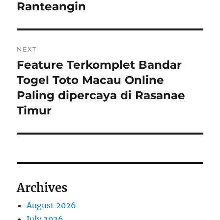
Ranteangin
NEXT
Feature Terkomplet Bandar
Next
post:
Togel Toto Macau Online
Paling dipercaya di Rasanae
Timur
Archives
August 2026
July 2026