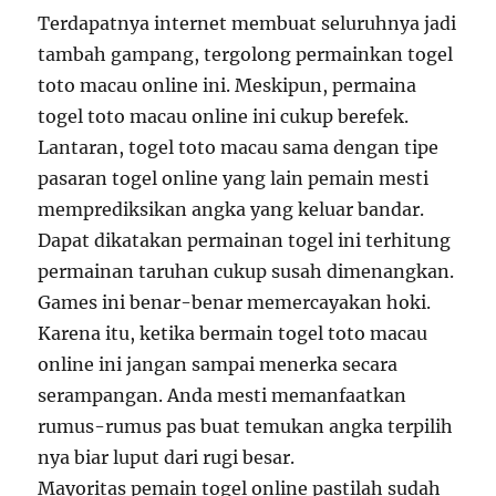
Terdapatnya internet membuat seluruhnya jadi
tambah gampang, tergolong permainkan togel
toto macau online ini. Meskipun, permaina
togel toto macau online ini cukup berefek.
Lantaran, togel toto macau sama dengan tipe
pasaran togel online yang lain pemain mesti
memprediksikan angka yang keluar bandar.
Dapat dikatakan permainan togel ini terhitung
permainan taruhan cukup susah dimenangkan.
Games ini benar-benar memercayakan hoki.
Karena itu, ketika bermain togel toto macau
online ini jangan sampai menerka secara
serampangan. Anda mesti memanfaatkan
rumus-rumus pas buat temukan angka terpilih
nya biar luput dari rugi besar.
Mayoritas pemain togel online pastilah sudah