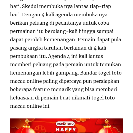
hari. Skedul membuka nya lantas tiap-tiap
hari. Dengan 4 kali agenda membuka nya
berikan peluang di pecintanya untuk coba
permainan itu berulang-kali hingga sampai
dapat peroleh kemenangan. Pemain dapat pula
pasang angka taruhan berlainan di 4 kali
pembukaan itu. Agenda 4 ini kali lantas
memberi peluang pada pemain untuk temukan
kemenangan lebih gampang. Bandar togel toto
macau online paling dipercaya pun persiapkan
beberapa feature menarik yang bisa memberi
keluasaan di pemain buat nikmati togel toto
macau online ini.