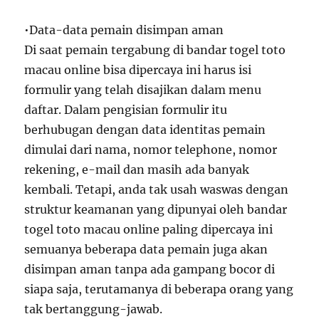
•Data-data pemain disimpan aman
Di saat pemain tergabung di bandar togel toto
macau online bisa dipercaya ini harus isi
formulir yang telah disajikan dalam menu
daftar. Dalam pengisian formulir itu
berhubugan dengan data identitas pemain
dimulai dari nama, nomor telephone, nomor
rekening, e-mail dan masih ada banyak
kembali. Tetapi, anda tak usah waswas dengan
struktur keamanan yang dipunyai oleh bandar
togel toto macau online paling dipercaya ini
semuanya beberapa data pemain juga akan
disimpan aman tanpa ada gampang bocor di
siapa saja, terutamanya di beberapa orang yang
tak bertanggung-jawab.