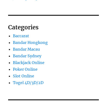
Categories
Baccarat
Bandar Hongkong
Bandar Macau
Bandar Sydney
Blackjack Online
Poker Online
Slot Online
Togel 4D/3D/2D