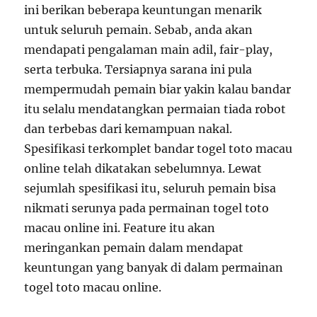
ini berikan beberapa keuntungan menarik
untuk seluruh pemain. Sebab, anda akan
mendapati pengalaman main adil, fair-play,
serta terbuka. Tersiapnya sarana ini pula
mempermudah pemain biar yakin kalau bandar
itu selalu mendatangkan permaian tiada robot
dan terbebas dari kemampuan nakal.
Spesifikasi terkomplet bandar togel toto macau
online telah dikatakan sebelumnya. Lewat
sejumlah spesifikasi itu, seluruh pemain bisa
nikmati serunya pada permainan togel toto
macau online ini. Feature itu akan
meringankan pemain dalam mendapat
keuntungan yang banyak di dalam permainan
togel toto macau online.