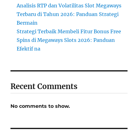
Analisis RTP dan Volatilitas Slot Megaways
Terbaru di Tahun 2026: Panduan Strategi
Bermain
Strategi Terbaik Membeli Fitur Bonus Free
Spins di Megaways Slots 2026: Panduan
Efektif na
Recent Comments
No comments to show.