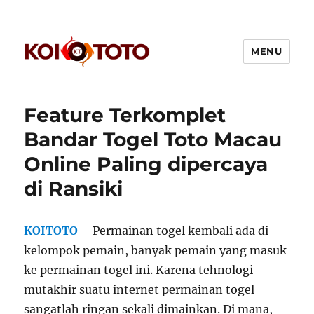
MENU
Freerestaurantcouponsnow
Feature Terkomplet
Bandar Togel Toto Macau
Online Paling dipercaya
di Ransiki
KOITOTO
– Permainan togel kembali ada di
kelompok pemain, banyak pemain yang masuk
ke permainan togel ini. Karena tehnologi
mutakhir suatu internet permainan togel
sangatlah ringan sekali dimainkan. Di mana,