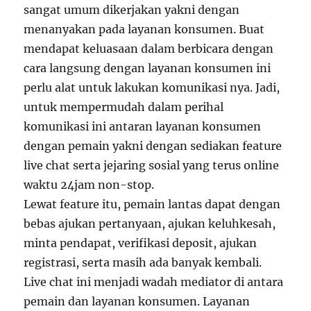
sangat umum dikerjakan yakni dengan
menanyakan pada layanan konsumen. Buat
mendapat keluasaan dalam berbicara dengan
cara langsung dengan layanan konsumen ini
perlu alat untuk lakukan komunikasi nya. Jadi,
untuk mempermudah dalam perihal
komunikasi ini antaran layanan konsumen
dengan pemain yakni dengan sediakan feature
live chat serta jejaring sosial yang terus online
waktu 24jam non-stop.
Lewat feature itu, pemain lantas dapat dengan
bebas ajukan pertanyaan, ajukan keluhkesah,
minta pendapat, verifikasi deposit, ajukan
registrasi, serta masih ada banyak kembali.
Live chat ini menjadi wadah mediator di antara
pemain dan layanan konsumen. Layanan