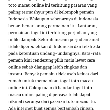
toto macau online ini terhitung pasaran yang
paling termashyur pun di kelompok pemain
Indonesia. Walaupun sebenarnya di Indonesia
benar-benar larang permainan itu. Lantaran,
permainan togel ini terhitung perjudian yang
miliki dampak. Seluruh macam perjudian amat
tidak diperbolehkan di Indonesia dan telah ada
pada ketentuan undang-undangnya. Rata-rata
pemain kini cenderung pilih main lewat cara
online sebab dianggap lebih ringkas dan
instant. Banyak pemain tidak usah keluar dari
rumah untuk memainkan togel toto macau
online ini. Cukup main di bandar togel toto
macau online paling dipercaya telah dapat
nikmati serunya dari pasaran toto macau itu.
Ada internet buat semua bertambah ringan,