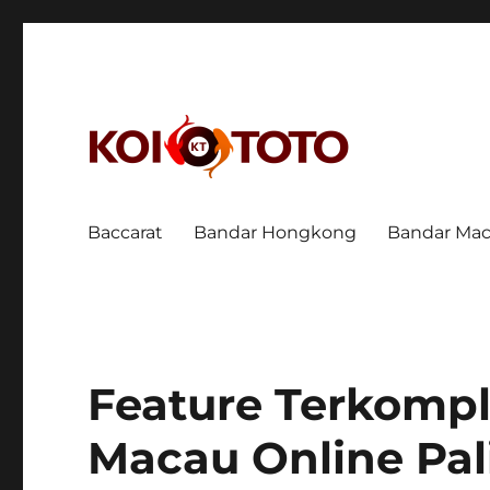
Daftar Bandar Toto Macau Terpercaya
Freerestaurantcoupons
Baccarat
Bandar Hongkong
Bandar Ma
Feature Terkompl
Macau Online Pal