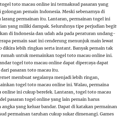
n togel toto macau online ini termaksud pasaran yang
di golongan pemain Indonesia. Meski sebenarnya di
 larang permainan itu. Lantaran, permainan togel ini
ian yang miliki dampak. Seluruhnya tipe perjudian begit
hkan di Indonesia dan udah ada pada peraturan undang-
rapa pemain saat ini cenderung menunjuk main lewat
b dikira lebih ringkas serta instant. Banyak pemain tak
ri rumah untuk memainkan togel toto macau online ini.
andar togel toto macau online dapat dipercaya dapat
dari pasaran toto macau itu.
ernet membuat segalanya menjadi lebih ringan,
inkan togel toto macau online ini. Walau, permaina
 online ini cukup berefek. Lantaran, togel toto macau
del pasaran togel online yang lain pemain harus
angka yang keluar bandar. Dapat di katakan permainan
ksud permainan taruhan cukup sukar dimenangi. Games