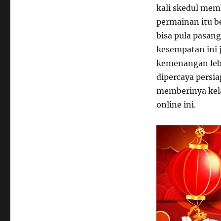
kali skedul mem
permainan itu 
bisa pula pasang
kesempatan ini
kemenangan lebi
dipercaya persi
memberinya kela
online ini.