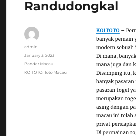
Randudongkal
KOITOTO
– Perm
banyak pemain y
Author
admin
modern sebuah i
Posted
January 3, 2023
Di mana, banyak
on
Categories
Bandar Macau
mana juga dan k
Tags
KOITOTO
,
Toto Macau
Disamping itu, 
banyak pasaran 
pasaran togel y
merupakan togel 
asing dengan pa
macau ini telah 
privat persiapka
Di permainan tog