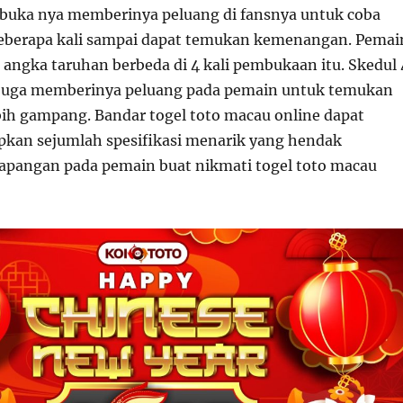
buka nya memberinya peluang di fansnya untuk coba
beberapa kali sampai dapat temukan kemenangan. Pemai
 angka taruhan berbeda di 4 kali pembukaan itu. Skedul 
 juga memberinya peluang pada pemain untuk temukan
h gampang. Bandar togel toto macau online dapat
apkan sejumlah spesifikasi menarik yang hendak
pangan pada pemain buat nikmati togel toto macau