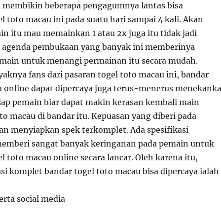
ni membikin beberapa pengagumnya lantas bisa
 toto macau ini pada suatu hari sampai 4 kali. Akan
ain itu mau memainkan 1 atau 2x juga itu tidak jadi
n agenda pembukaan yang banyak ini memberinya
main untuk menangi permainan itu secara mudah.
aknya fans dari pasaran togel toto macau ini, bandar
u online dapat dipercaya juga terus-menerus menekank
iap pemain biar dapat makin kerasan kembali main
to macau di bandar itu. Kepuasan yang diberi pada
an menyiapkan spek terkomplet. Ada spesifikasi
memberi sangat banyak keringanan pada pemain untuk
toto macau online secara lancar. Oleh karena itu,
asi komplet bandar togel toto macau bisa dipercaya ialah 
serta social media