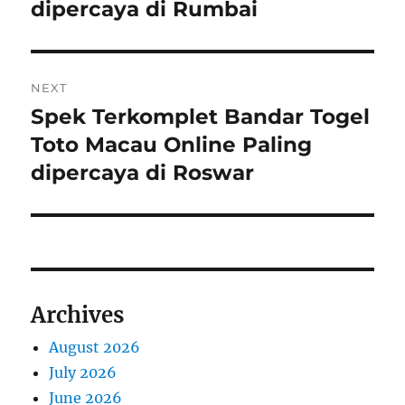
dipercaya di Rumbai
NEXT
Spek Terkomplet Bandar Togel
Next
post:
Toto Macau Online Paling
dipercaya di Roswar
Archives
August 2026
July 2026
June 2026