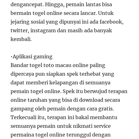
dengancepat. Hingga, pemain lantas bisa
bermain togel online secara lancar. Untuk
jejaring sosial yang dipunyai ini ada facebook,
twitter, instagram dan masih ada banyak
kembali.
•Aplikasi gaming
Bandar togel toto macau online paling
dipercaya pun siapkan spek terhebat yang
dapat memberi kelapangan di semuanya
pemain togel online. Spek itu berwujud terapan
online taruhan yang bisa di download secara
gampang oleh pemain dengan cara gratis.
Terkecuali itu, terapan ini bakal membantu
semuanya pemain untuk nikmati service
permaina togel online terunggul dengan