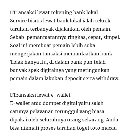
Transaksi lewat rekening bank lokal
Service bisnis lewat bank lokal ialah teknik
taruhan terbanyak dijalankan oleh pemain.
Sebab, pemanfaatannya ringkas, cepat, simpel.
Soal ini membuat pemain lebih suka
mengerjakan tansaksi memanfaatkan bank.
Tidak hanya itu, di dalam bank pun telah
banyak spek digitalnya yang meringankan
pemain dalam lakukan deposit serta withdraw.
Transaksi lewat e-wallet
E-wallet atau dompet digital yaitu salah
satunya pelayanan terunggul yang biasa
dipakai oleh seluruhnya orang sekarang. Anda
bisa nikmati proses taruhan togel toto macau