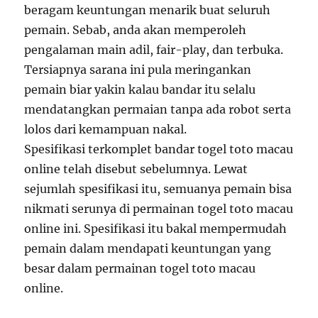
beragam keuntungan menarik buat seluruh
pemain. Sebab, anda akan memperoleh
pengalaman main adil, fair-play, dan terbuka.
Tersiapnya sarana ini pula meringankan
pemain biar yakin kalau bandar itu selalu
mendatangkan permaian tanpa ada robot serta
lolos dari kemampuan nakal.
Spesifikasi terkomplet bandar togel toto macau
online telah disebut sebelumnya. Lewat
sejumlah spesifikasi itu, semuanya pemain bisa
nikmati serunya di permainan togel toto macau
online ini. Spesifikasi itu bakal mempermudah
pemain dalam mendapati keuntungan yang
besar dalam permainan togel toto macau
online.