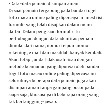
•Data-data pemain disimpan aman
Di saat pemain tergabung pada bandar togel
toto macau online paling dipercaya ini mesti isi
formulir yang telah disajikan dalam menu
daftar. Dalam pengisian formulir itu
berhubugan dengan data identitas pemain
dimulai dari nama, nomor telpon, nomor
rekening, e mail dan masihlah banyak kembali.
Akan tetapi, anda tidak usah risau dengan
metode keamanan yang dipunyai oleh bandar
togel toto macau online paling dipercaya ini
seluruhnya beberapa data pemain juga akan
disimpan aman tanpa gampang bocor pada
siapa saja, khususnya di beberapa orang yang
tak bertanggung-jawab.