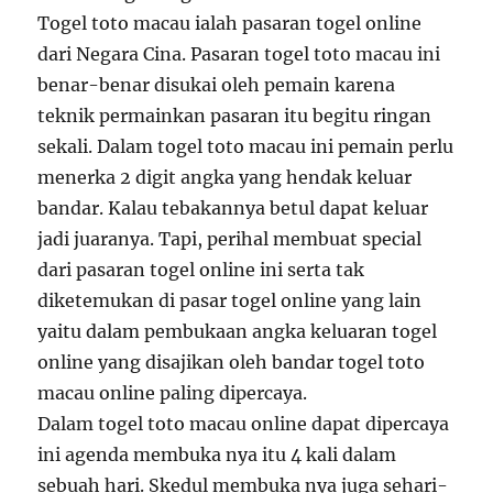
Togel toto macau ialah pasaran togel online
dari Negara Cina. Pasaran togel toto macau ini
benar-benar disukai oleh pemain karena
teknik permainkan pasaran itu begitu ringan
sekali. Dalam togel toto macau ini pemain perlu
menerka 2 digit angka yang hendak keluar
bandar. Kalau tebakannya betul dapat keluar
jadi juaranya. Tapi, perihal membuat special
dari pasaran togel online ini serta tak
diketemukan di pasar togel online yang lain
yaitu dalam pembukaan angka keluaran togel
online yang disajikan oleh bandar togel toto
macau online paling dipercaya.
Dalam togel toto macau online dapat dipercaya
ini agenda membuka nya itu 4 kali dalam
sebuah hari. Skedul membuka nya juga sehari-