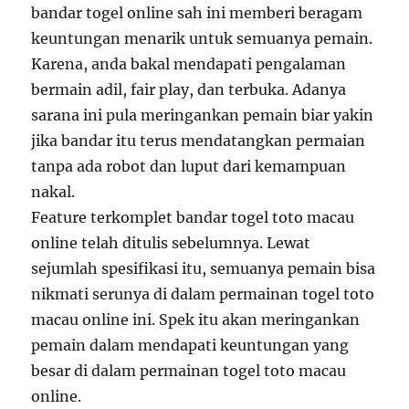
bandar togel online sah ini memberi beragam
keuntungan menarik untuk semuanya pemain.
Karena, anda bakal mendapati pengalaman
bermain adil, fair play, dan terbuka. Adanya
sarana ini pula meringankan pemain biar yakin
jika bandar itu terus mendatangkan permaian
tanpa ada robot dan luput dari kemampuan
nakal.
Feature terkomplet bandar togel toto macau
online telah ditulis sebelumnya. Lewat
sejumlah spesifikasi itu, semuanya pemain bisa
nikmati serunya di dalam permainan togel toto
macau online ini. Spek itu akan meringankan
pemain dalam mendapati keuntungan yang
besar di dalam permainan togel toto macau
online.