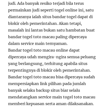
judi. Ada banyak resiko terjadi bila terus
permainkan judi seperti togel online ini, satu
diantaranya ialah situs bandar togel dapat di
blokir oleh pemerintahan. Akan tetapi,
masalah ini lantas bukan satu hambatan buat
bandar togel toto macau paling dipercaya
dalam service main ternyaman.
Bandar togel toto macau online dapat
dipercaya udah mengira-ngira semua peluang
yang berlangsung, terhitung apabila situs
terpentingnya di blokir oleh pemerintahan.
Bandar togel toto macau bisa dipercaya sudah
mempersiapkan link pilihan pada jumlah
banyak selaku backup situs biar selalu
mendatangkan service main togel toto macau
memberi kepuasan serta aman dilaksanakan.