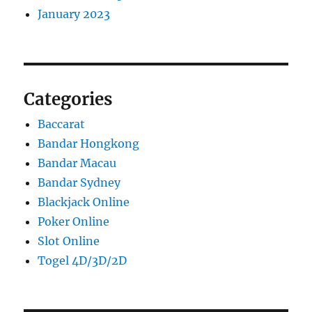
January 2023
Categories
Baccarat
Bandar Hongkong
Bandar Macau
Bandar Sydney
Blackjack Online
Poker Online
Slot Online
Togel 4D/3D/2D