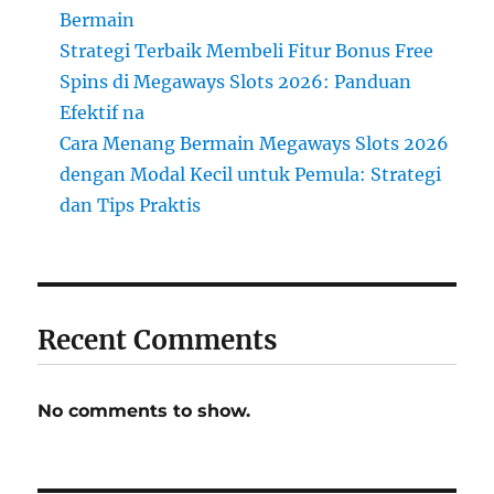
Bermain
Strategi Terbaik Membeli Fitur Bonus Free
Spins di Megaways Slots 2026: Panduan
Efektif na
Cara Menang Bermain Megaways Slots 2026
dengan Modal Kecil untuk Pemula: Strategi
dan Tips Praktis
Recent Comments
No comments to show.