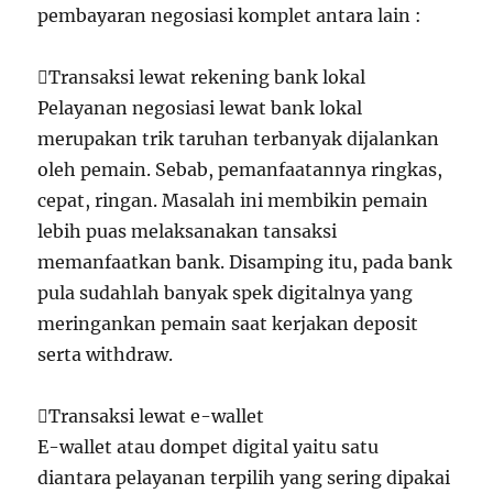
pembayaran negosiasi komplet antara lain :
Transaksi lewat rekening bank lokal
Pelayanan negosiasi lewat bank lokal
merupakan trik taruhan terbanyak dijalankan
oleh pemain. Sebab, pemanfaatannya ringkas,
cepat, ringan. Masalah ini membikin pemain
lebih puas melaksanakan tansaksi
memanfaatkan bank. Disamping itu, pada bank
pula sudahlah banyak spek digitalnya yang
meringankan pemain saat kerjakan deposit
serta withdraw.
Transaksi lewat e-wallet
E-wallet atau dompet digital yaitu satu
diantara pelayanan terpilih yang sering dipakai