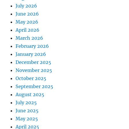
July 2026
June 2026
May 2026
April 2026
March 2026
February 2026
January 2026
December 2025
November 2025
October 2025
September 2025
August 2025
July 2025
June 2025
May 2025
April 2025