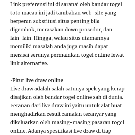
Link preferensi ini di saranai oleh bandar togel
toto macau ini jadi tambahan web-site yang
berperan substitusi situs penting bila
digembok, merasakan down prosedur, dan
lain-lain. Hingga, walau situs utamannya
memiliki masalah anda juga masih dapat
merasai serunya permainkan togel online lewat
link alternative.
•Fitur live draw online
Live draw adalah salah satunya spek yang kerap
disajikan oleh bandar togel online sah di dunia.
Peranan dari live draw ini yaitu untuk alat buat
menghadirkan result ramalan teranyar yang
dikeluarkan oleh masing-masing pasaran togel
online. Adanya spesifikasi live draw di tiap