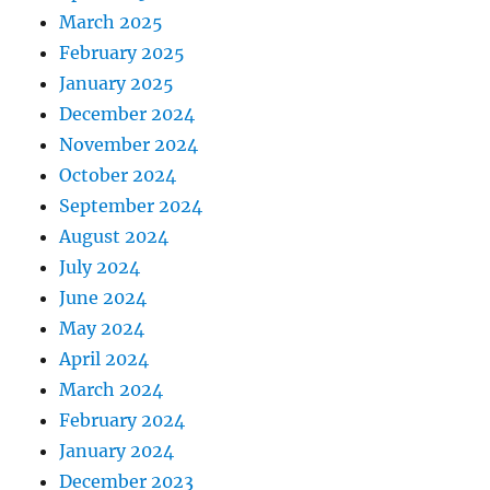
March 2025
February 2025
January 2025
December 2024
November 2024
October 2024
September 2024
August 2024
July 2024
June 2024
May 2024
April 2024
March 2024
February 2024
January 2024
December 2023