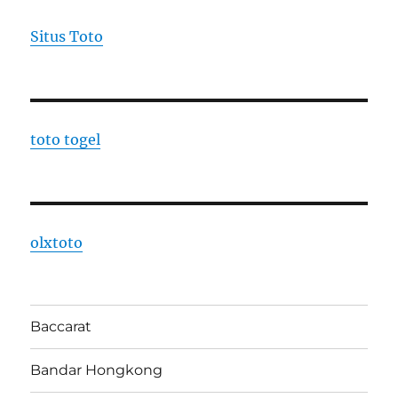
Situs Toto
toto togel
olxtoto
Baccarat
Bandar Hongkong