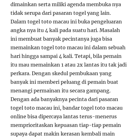
dimainkan serta miliki agenda membuka nya
tidak serupa dari pasaran togel yang lain.
Dalam togel toto macau ini buka pengeluaran
angka nya itu 4 kali pada suatu hari. Masalah
ini membuat banyak pecintanya juga bisa
memainkan togel toto macau ini dalam sebuah
hari hingga sampai 4 kali. Tetapi, bila pemain
itu mau memainkan 1 atau 2x lantas itu tak jadi
perkara. Dengan skedul pembukaan yang
banyak ini memberi peluang di pemain buat
menangi permainan itu secara gampang.
Dengan ada banyaknya pecinta dari pasaran
togel toto macau ini, bandar togel toto macau
online bisa dipercaya lantas terus-menerus
memprioritaskan kepuasan tiap-tiap pemain
supaya dapat makin kerasan kembali main