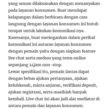
yang umum dilaksanakan dengan menanyakan
pada layanan konsumen. Buat mendapat
kelapangan dalam berbicara dengan cara
langsung dengan layanan konsumen ini butuh
tempat untuk lakukan komunikasi nya.
Karenanya, buat meringankan dalam perihal
komunikasi ini antaran layanan konsumen
dengan pemain yaitu dengan siapkan feature
live chat serta medsos yang terus online
sepanjang 24jam non-stop.
Lewat spesifikasi itu, pemain lantas dapat
dengan bebas ajukan pertanyaan, ajukan
keluhkesah, minta anjuran, verifikasi deposit,
ajukan registrasi, serta masihlah banyak
kembali. Live chat ini akan jadi alat mediator di
antara pemain dan layanan konsumen.