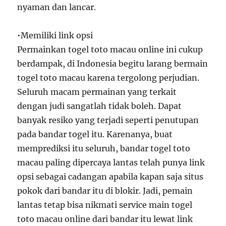
nyaman dan lancar.
•Memiliki link opsi
Permainkan togel toto macau online ini cukup
berdampak, di Indonesia begitu larang bermain
togel toto macau karena tergolong perjudian.
Seluruh macam permainan yang terkait
dengan judi sangatlah tidak boleh. Dapat
banyak resiko yang terjadi seperti penutupan
pada bandar togel itu. Karenanya, buat
memprediksi itu seluruh, bandar togel toto
macau paling dipercaya lantas telah punya link
opsi sebagai cadangan apabila kapan saja situs
pokok dari bandar itu di blokir. Jadi, pemain
lantas tetap bisa nikmati service main togel
toto macau online dari bandar itu lewat link