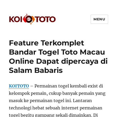
MENU
Freerestaurantcouponsnow
Feature Terkomplet
Bandar Togel Toto Macau
Online Dapat dipercaya di
Salam Babaris
KOITOTO
– Permainan togel kembali exist di
kelompok pemain, cukup banyak pemain yang
masuk ke permainan togel ini. Lantaran
technologi hebat sebuah internet permainan
togel begitu gampang sekali dimainkan. Di