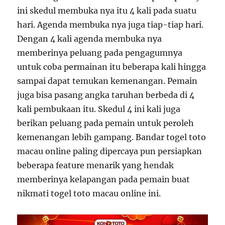
ini skedul membuka nya itu 4 kali pada suatu
hari. Agenda membuka nya juga tiap-tiap hari.
Dengan 4 kali agenda membuka nya
memberinya peluang pada pengagumnya
untuk coba permainan itu beberapa kali hingga
sampai dapat temukan kemenangan. Pemain
juga bisa pasang angka taruhan berbeda di 4
kali pembukaan itu. Skedul 4 ini kali juga
berikan peluang pada pemain untuk peroleh
kemenangan lebih gampang. Bandar togel toto
macau online paling dipercaya pun persiapkan
beberapa feature menarik yang hendak
memberinya kelapangan pada pemain buat
nikmati togel toto macau online ini.