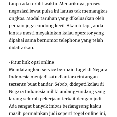
tanpa ada terlilit waktu. Menariknya, proses
negosiasi lewat pulsa ini lantas tak memangkas
ongkos. Modal taruhan yang dikeluarkan oleh
pemain juga condong kecil. Akan tetapi, anda
lantas mesti meyakinkan kalau operator yang
dipakai sama bernomor telephone yang telah
didaftarkan.
•Fitur link opsi online
Mendatangkan service bermain togel di Negara
Indonesia menjadi satu diantara rintangan
tertentu buat bandar. Sebab, didapati kalau di
Negara Indonesia miliki undang-undang yang
larang seluruh pekerjaan terkait dengan judi.
Ada sangat banyak imbas berlangsung kalau
masih permainkan judi seperti togel online ini,