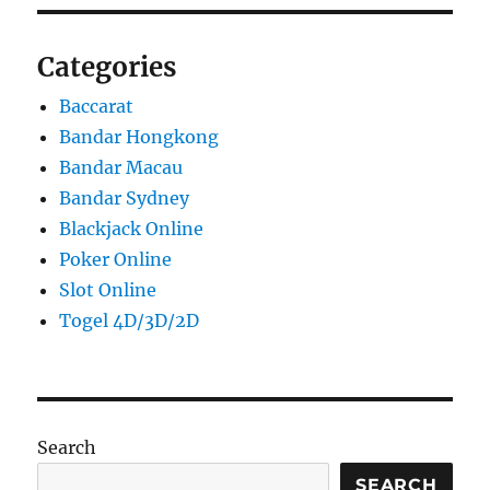
Categories
Baccarat
Bandar Hongkong
Bandar Macau
Bandar Sydney
Blackjack Online
Poker Online
Slot Online
Togel 4D/3D/2D
Search
SEARCH