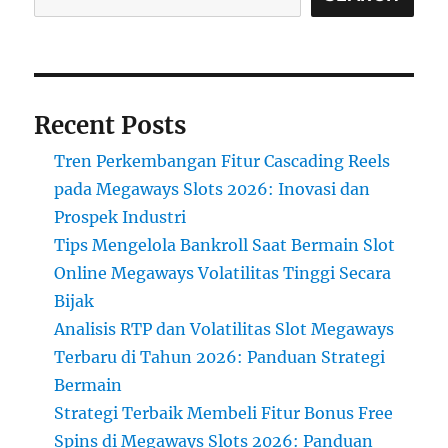
Recent Posts
Tren Perkembangan Fitur Cascading Reels
pada Megaways Slots 2026: Inovasi dan
Prospek Industri
Tips Mengelola Bankroll Saat Bermain Slot
Online Megaways Volatilitas Tinggi Secara
Bijak
Analisis RTP dan Volatilitas Slot Megaways
Terbaru di Tahun 2026: Panduan Strategi
Bermain
Strategi Terbaik Membeli Fitur Bonus Free
Spins di Megaways Slots 2026: Panduan