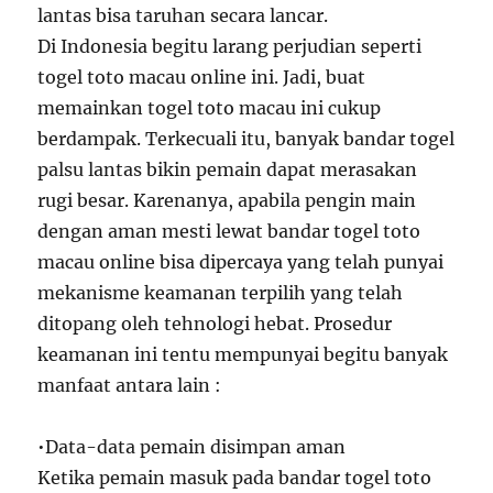
lantas bisa taruhan secara lancar.
Di Indonesia begitu larang perjudian seperti
togel toto macau online ini. Jadi, buat
memainkan togel toto macau ini cukup
berdampak. Terkecuali itu, banyak bandar togel
palsu lantas bikin pemain dapat merasakan
rugi besar. Karenanya, apabila pengin main
dengan aman mesti lewat bandar togel toto
macau online bisa dipercaya yang telah punyai
mekanisme keamanan terpilih yang telah
ditopang oleh tehnologi hebat. Prosedur
keamanan ini tentu mempunyai begitu banyak
manfaat antara lain :
•Data-data pemain disimpan aman
Ketika pemain masuk pada bandar togel toto