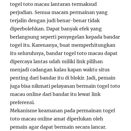
togel toto macau lantaran termaksud
perjudian. Semua macam permainan yang
terjalin dengan judi benar-benar tidak
diperbolehkan. Dapat banyak efek yang
berlangsung seperti penyegelan kepada bandar
togel itu. Karenanya, buat memperhitungkan
itu seluruhnya, bandar togel toto macau dapat
dipercaya lantas udah miliki link pilihan
menjadi cadangan kalau kapan waktu situs
penting dari bandar itu di blokir. Jadi, pemain
juga bisa nikmati pelayanan bermain togel toto
macau online dari bandar itu lewat link
preferensi.
Mekanisme keamanan pada permainan togel
toto macau online amat diperlukan oleh
pemain agar dapat bermain secara lancar.