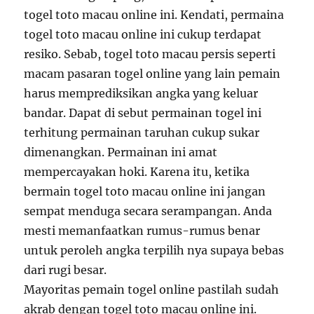
togel toto macau online ini. Kendati, permaina
togel toto macau online ini cukup terdapat
resiko. Sebab, togel toto macau persis seperti
macam pasaran togel online yang lain pemain
harus memprediksikan angka yang keluar
bandar. Dapat di sebut permainan togel ini
terhitung permainan taruhan cukup sukar
dimenangkan. Permainan ini amat
mempercayakan hoki. Karena itu, ketika
bermain togel toto macau online ini jangan
sempat menduga secara serampangan. Anda
mesti memanfaatkan rumus-rumus benar
untuk peroleh angka terpilih nya supaya bebas
dari rugi besar.
Mayoritas pemain togel online pastilah sudah
akrab dengan togel toto macau online ini.