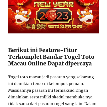
Berikut ini Feature-Fitur
Terkomplet Bandar Togel Toto
Macau Online Dapat dipercaya
Togel toto macau jadi pasaran yang sekarang
ini demikian tenar di kelompok pemain.
Masalahnya pasaran ini termaksud ringan
dimainkan serta miliki skedul membuka nya
tidak sama dari pasaran togel yang lain. Dalam