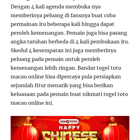
Dengan 4 kali agenda membuka nya
memberinya peluang di fansnya buat coba
permainan itu beberapa kali hingga dapat
peroleh kemenangan. Pemain juga bisa pasang
angka taruhan berbeda di 4 kali pembukaan itu.
Skedul 4 kesempatan ini juga memberinya
peluang pada pemain untuk peroleh
kemenangan lebih ringan. Bandar togel toto
macau online bisa dipercaya pula persiapkan
sejumlah fitur menarik yang bisa berikan
keluasaan pada pemain buat nikmati togel toto
macau online ini.