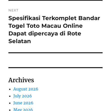
NEXT
Spesifikasi Terkomplet Bandar
Next
post:
Togel Toto Macau Online
Dapat dipercaya di Rote
Selatan
Archives
August 2026
July 2026
June 2026
May 2026