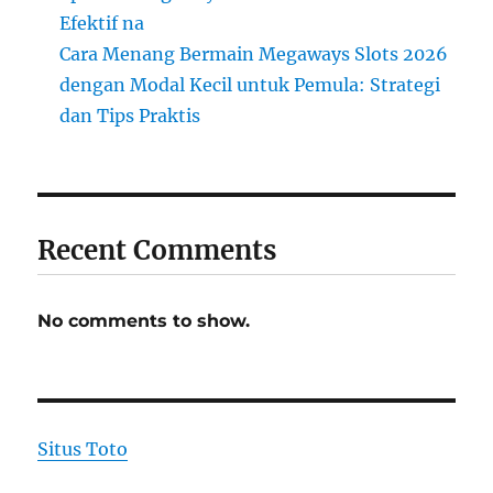
Efektif na
Cara Menang Bermain Megaways Slots 2026
dengan Modal Kecil untuk Pemula: Strategi
dan Tips Praktis
Recent Comments
No comments to show.
Situs Toto