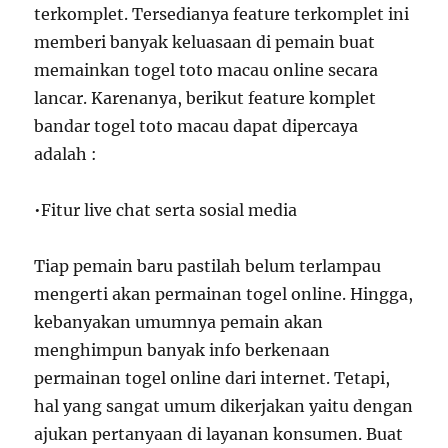
terkomplet. Tersedianya feature terkomplet ini
memberi banyak keluasaan di pemain buat
memainkan togel toto macau online secara
lancar. Karenanya, berikut feature komplet
bandar togel toto macau dapat dipercaya
adalah :
•Fitur live chat serta sosial media
Tiap pemain baru pastilah belum terlampau
mengerti akan permainan togel online. Hingga,
kebanyakan umumnya pemain akan
menghimpun banyak info berkenaan
permainan togel online dari internet. Tetapi,
hal yang sangat umum dikerjakan yaitu dengan
ajukan pertanyaan di layanan konsumen. Buat