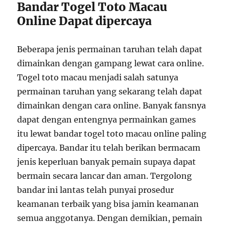
Bandar Togel Toto Macau
Online Dapat dipercaya
Beberapa jenis permainan taruhan telah dapat
dimainkan dengan gampang lewat cara online.
Togel toto macau menjadi salah satunya
permainan taruhan yang sekarang telah dapat
dimainkan dengan cara online. Banyak fansnya
dapat dengan entengnya permainkan games
itu lewat bandar togel toto macau online paling
dipercaya. Bandar itu telah berikan bermacam
jenis keperluan banyak pemain supaya dapat
bermain secara lancar dan aman. Tergolong
bandar ini lantas telah punyai prosedur
keamanan terbaik yang bisa jamin keamanan
semua anggotanya. Dengan demikian, pemain