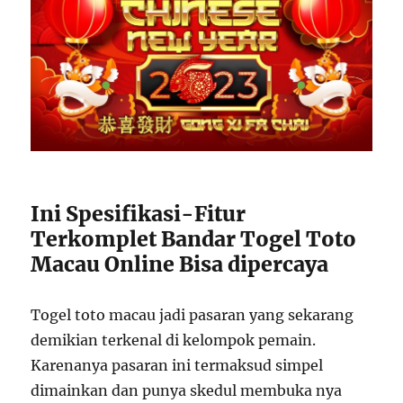
Ini Spesifikasi-Fitur
Terkomplet Bandar Togel Toto
Macau Online Bisa dipercaya
Togel toto macau jadi pasaran yang sekarang
demikian terkenal di kelompok pemain.
Karenanya pasaran ini termaksud simpel
dimainkan dan punya skedul membuka nya