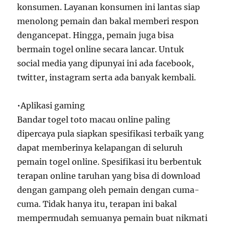
konsumen. Layanan konsumen ini lantas siap
menolong pemain dan bakal memberi respon
dengancepat. Hingga, pemain juga bisa
bermain togel online secara lancar. Untuk
social media yang dipunyai ini ada facebook,
twitter, instagram serta ada banyak kembali.
•Aplikasi gaming
Bandar togel toto macau online paling
dipercaya pula siapkan spesifikasi terbaik yang
dapat memberinya kelapangan di seluruh
pemain togel online. Spesifikasi itu berbentuk
terapan online taruhan yang bisa di download
dengan gampang oleh pemain dengan cuma-
cuma. Tidak hanya itu, terapan ini bakal
mempermudah semuanya pemain buat nikmati