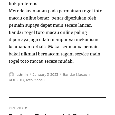
link preferensi.
Metode keamanan pada permainan togel toto
macau online benar-benar diperlukan oleh
pemain supaya dapat main secara lancar.
Bandar togel toto macau online paling
dipercaya juga udah mempunyai mekanisme
keamanan terbaik. Maka, semuanya pemain
bakal nikmati bermacam ragam service main
togel toto macau secara mudah.
Author
Posted
Categories
Tags
admin
January 3, 2023
Bandar Macau
on
KOITOTO
,
Toto Macau
Post
PREVIOUS
navigation