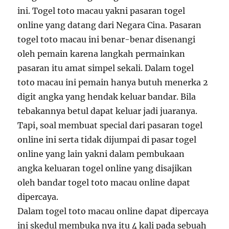
ini. Togel toto macau yakni pasaran togel
online yang datang dari Negara Cina. Pasaran
togel toto macau ini benar-benar disenangi
oleh pemain karena langkah permainkan
pasaran itu amat simpel sekali. Dalam togel
toto macau ini pemain hanya butuh menerka 2
digit angka yang hendak keluar bandar. Bila
tebakannya betul dapat keluar jadi juaranya.
Tapi, soal membuat special dari pasaran togel
online ini serta tidak dijumpai di pasar togel
online yang lain yakni dalam pembukaan
angka keluaran togel online yang disajikan
oleh bandar togel toto macau online dapat
dipercaya.
Dalam togel toto macau online dapat dipercaya
ini skedul membuka nya itu 4 kali pada sebuah