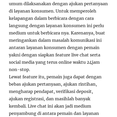
umum dilaksanakan dengan ajukan pertanyaan
di layanan konsumen. Untuk memperoleh
kelapangan dalam berbicara dengan cara
langsung dengan layanan konsumen ini perlu
medium untuk berbicara nya. Karenanya, buat
meringankan dalam masalah komunikasi ini
antaran layanan konsumen dengan pemain
yakni dengan siapkan feature live chat serta
social media yang terus online waktu 24jam
non-stop.
Lewat feature itu, pemain juga dapat dengan
bebas ajukan pertanyaan, ajukan rintihan,
mengharap pendapat, verifikasi deposit,
ajukan registrasi, dan masihlah banyak
kembali. Live chat ini akan jadi medium
penyambung di antara pemain dan layanan