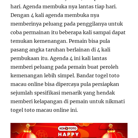
hari. Agenda membuka nya lantas tiap hari.
Dengan 4 kali agenda membuka nya
memberinya peluang pada penggilanya untuk
coba permainan itu beberapa kali sampai dapat
temukan kemenangan. Pemain bisa pula
pasang angka taruhan berlainan di 4 kali
pembukaan itu. Agenda 4 ini kali lantas
memberi peluang pada pemain buat peroleh
kemenangan lebih simpel. Bandar togel toto
macau online bisa dipercaya pula persiapkan
sejumlah spesifikasi menarik yang hendak
memberi kelapangan di pemain untuk nikmati
togel toto macau online ini.