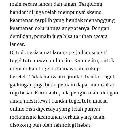
main secara lancar dan aman. Tergolong
bandar ini juga telah mempunyai skema
keamanan terpilih yang hendak menanggung
keamanan seluruhnya anggotanya. Dengan
demikian, pemain juga bisa taruhan secara
lancar.
Di Indonesia amat larang perjudian seperti
togel toto macau online ini. Karena itu, untuk
memainkan togel toto macau ini cukup
berefek. Tidak hanya itu, jumlah bandar togel
gadungan juga bikin pemain dapat merasakan
rugi besar. Karena itu, bila pengin main dengan
aman mesti lewat bandar togel toto macau
online bisa dipercaya yang telah punyai
mekanisme keamanan terbaik yang udah
disokong pun oleh tehnologi hebat.