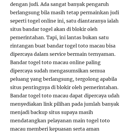
dengan judi. Ada sangat banyak pengaruh
berlangsung bila masih tetap permainkan judi
seperti togel online ini, satu diantaranya ialah
situs bandar togel akan di blokir oleh
pemerintahan. Tapi, ini lantas bukan satu
rintangan buat bandar togel toto macau bisa
dipercaya dalam service bermain ternyaman.
Bandar togel toto macau online paling
dipercaya sudah mengasumsikan semua
peluang yang berlangsung, tergolong apabila
situs pentingnya di blokir oleh pemerintahan.
Bandar togel toto macau dapat dipercaya udah
menyediakan link pilihan pada jumlah banyak
menjadi backup situs supaya masih
mendatangkan pelayanan main togel toto
macau memberi kepuasan serta aman