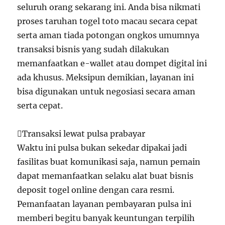
seluruh orang sekarang ini. Anda bisa nikmati
proses taruhan togel toto macau secara cepat
serta aman tiada potongan ongkos umumnya
transaksi bisnis yang sudah dilakukan
memanfaatkan e-wallet atau dompet digital ini
ada khusus. Meksipun demikian, layanan ini
bisa digunakan untuk negosiasi secara aman
serta cepat.
Transaksi lewat pulsa prabayar
Waktu ini pulsa bukan sekedar dipakai jadi
fasilitas buat komunikasi saja, namun pemain
dapat memanfaatkan selaku alat buat bisnis
deposit togel online dengan cara resmi.
Pemanfaatan layanan pembayaran pulsa ini
memberi begitu banyak keuntungan terpilih