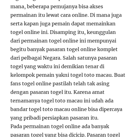
mana, beberapa pemujanya bisa akses
permainan itu lewat cara online. Di mana juga
serta kapan juga pemain dapat memainkan
togel online ini. Disamping itu, keunggulan
dari permainan togel online ini mempunyai
begitu banyak pasaran togel online komplet
dari pelbagai Negara. Salah satunya pasaran
togel yang waktu ini demikian tenar di
kelompok pemain yakni togel toto macau. Buat
fans togel online pastilah telah tak asing
dengan pasaran togel itu. Karena amat
ternamanya togel toto macau ini udah ada
bandar togel toto macau online bisa dipercaya
yang pribadi persiapkan pasaran itu.
Pada permainan togel online ada banyak
pasaran togel yang bisa dicicip. Pasaran togel