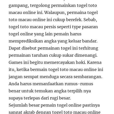
gampang, tergolong permainkan togel toto
macau online ini. Walaupun, permaina togel
toto macau online ini cukup berefek. Sebab,
togel toto macau persis seperti type pasaran
togel online yang lain pemain harus
memprediksikan angka yang keluar bandar.
Dapat disebut permainan togel ini terhitung
permainan taruhan cukup sukar dimenangi.
Games ini begitu memercayakan hoki. Karena
itu, ketika bermain togel toto macau online ini
jangan sempat menduga secara sembarangan.
Anda harus memanfaatkan rumus-rumus
benar untuk temukan angka terpilih nya
supaya terlepas dari rugi besar.
Sejumlah besar pemain togel online pastinya
sangat akrab dengan togel toto macau online