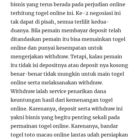
bisnis yang terus berada pada perjudian online
terhitung togel online ini. Ke-2 negosiasi ini
tak dapat di pisah, semua terlilit kedua-
duanya. Bila pemain membayar deposit telah
ditandaskan pemain itu bisa memainkan togel
online dan punyai kesempatan untuk
mengerjakan withdraw. Tetapi, kalau pemain
itu tidak isi depositnya atau deposit nya kosong
benar-benar tidak mungkin untuk main togel
online serta melaksanakan withdraw.
Withdraw ialah service penarikan dana
keuntungan hasil dari kemenangan togel
online. Karenanya, deposit serta withdraw ini
yakni bisnis yang begitu penting sekali pada
permainan togel online. Karenanya, bandar
togel toto macau online lantas udah persiapkan