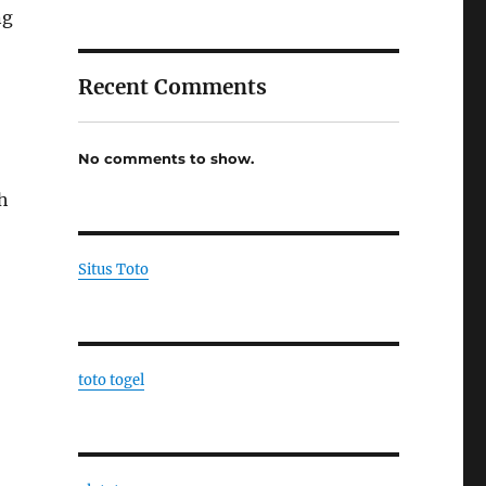
ng
Recent Comments
No comments to show.
h
Situs Toto
toto togel