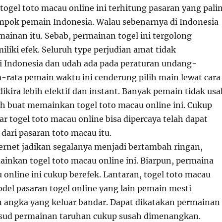
n togel toto macau online ini terhitung pasaran yang pali
ompok pemain Indonesia. Walau sebenarnya di Indonesia
mainan itu. Sebab, permainan togel ini tergolong
iliki efek. Seluruh type perjudian amat tidak
i Indonesia dan udah ada pada peraturan undang-
-rata pemain waktu ini cenderung pilih main lewat cara
dikira lebih efektif dan instant. Banyak pemain tidak usa
ah buat memainkan togel toto macau online ini. Cukup
r togel toto macau online bisa dipercaya telah dapat
dari pasaran toto macau itu.
ernet jadikan segalanya menjadi bertambah ringan,
inkan togel toto macau online ini. Biarpun, permaina
 online ini cukup berefek. Lantaran, togel toto macau
el pasaran togel online yang lain pemain mesti
angka yang keluar bandar. Dapat dikatakan permainan
ksud permainan taruhan cukup susah dimenangkan.