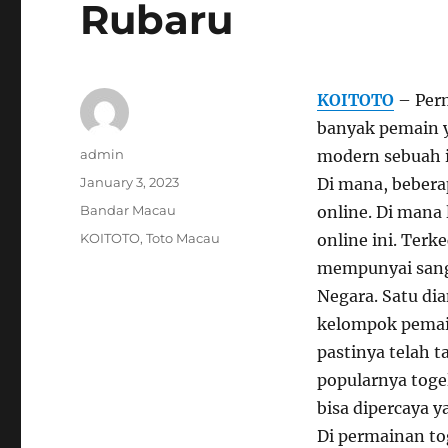
Rubaru
KOITOTO
– Perm
banyak pemain y
Author
admin
modern sebuah i
Posted
January 3, 2023
Di mana, bebera
on
Categories
Bandar Macau
online. Di mana
Tags
KOITOTO
,
Toto Macau
online ini. Terk
mempunyai sanga
Negara. Satu di
kelompok pemain
pastinya telah t
popularnya toge
bisa dipercaya y
Di permainan tog