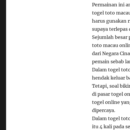
Permainan ini a
togel toto maca
harus gunakan r
supaya terlepas d
Sejumlah besar 
toto macau onlin
dari Negara Cina
pemain sebab la
Dalam togel tot
hendak keluar ba
Tetapi, soal biki
di pasar togel 
togel online yan
dipercaya.
Dalam togel tot
itu 4 kali pada 