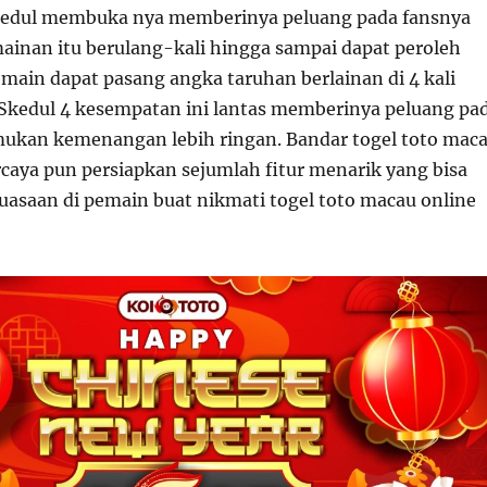
skedul membuka nya memberinya peluang pada fansnya
ainan itu berulang-kali hingga sampai dapat peroleh
ain dapat pasang angka taruhan berlainan di 4 kali
Skedul 4 kesempatan ini lantas memberinya peluang pa
ukan kemenangan lebih ringan. Bandar togel toto mac
rcaya pun persiapkan sejumlah fitur menarik yang bisa
asaan di pemain buat nikmati togel toto macau online