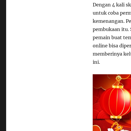
Dengan 4 kali 
untuk coba perm
kemenangan. Pem
pembukaan itu. 
pemain buat tem
online bisa dipe
memberinya kelu
ini.