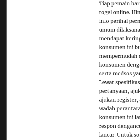
Tiap pemain bar
togel online. H
info perihal per
umum dilaksana
mendapat kerin
konsumen ini bu
mempermudah da
konsumen denga
serta medsos ya
Lewat spesifikas
pertanyaan, aju
ajukan register,
wadah perantara
konsumen ini la
respon dengance
lancar. Untuk so