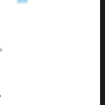
olxtoto
i.
a