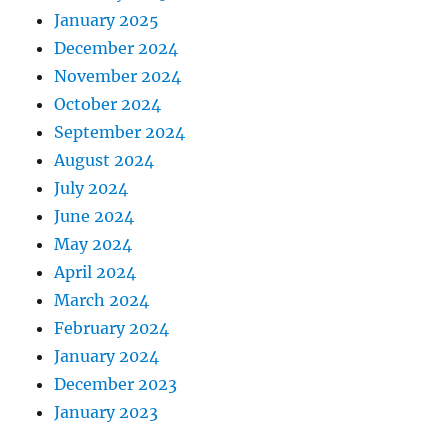
January 2025
December 2024
November 2024
October 2024
September 2024
August 2024
July 2024
June 2024
May 2024
April 2024
March 2024
February 2024
January 2024
December 2023
January 2023