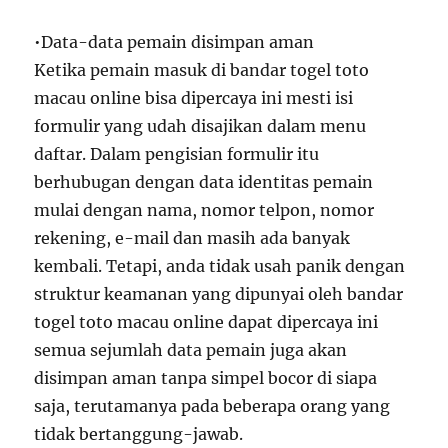
•Data-data pemain disimpan aman
Ketika pemain masuk di bandar togel toto
macau online bisa dipercaya ini mesti isi
formulir yang udah disajikan dalam menu
daftar. Dalam pengisian formulir itu
berhubugan dengan data identitas pemain
mulai dengan nama, nomor telpon, nomor
rekening, e-mail dan masih ada banyak
kembali. Tetapi, anda tidak usah panik dengan
struktur keamanan yang dipunyai oleh bandar
togel toto macau online dapat dipercaya ini
semua sejumlah data pemain juga akan
disimpan aman tanpa simpel bocor di siapa
saja, terutamanya pada beberapa orang yang
tidak bertanggung-jawab.