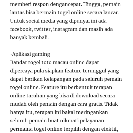
memberi respon dengancepat. Hingga, pemain
lantas bisa bermain togel online secara lancar.
Untuk social media yang dipunyai ini ada
facebook, twitter, instagram dan masih ada
banyak kembali.
•Aplikasi gaming
Bandar togel toto macau online dapat
dipercaya pula siapkan feature terunggul yang
dapat berikan kelapangan pada seluruh pemain
togel online. Feature itu berbentuk terapan
online taruhan yang bisa di download secara
mudah oleh pemain dengan cara gratis. Tidak
hanya itu, terapan ini bakal meringankan
seluruh pemain buat nikmati pelayanan
permaina togel online terpilih dengan efektif,