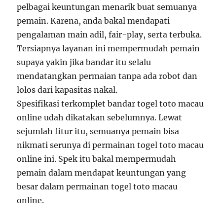
pelbagai keuntungan menarik buat semuanya
pemain. Karena, anda bakal mendapati
pengalaman main adil, fair-play, serta terbuka.
Tersiapnya layanan ini mempermudah pemain
supaya yakin jika bandar itu selalu
mendatangkan permaian tanpa ada robot dan
lolos dari kapasitas nakal.
Spesifikasi terkomplet bandar togel toto macau
online udah dikatakan sebelumnya. Lewat
sejumlah fitur itu, semuanya pemain bisa
nikmati serunya di permainan togel toto macau
online ini. Spek itu bakal mempermudah
pemain dalam mendapat keuntungan yang
besar dalam permainan togel toto macau
online.