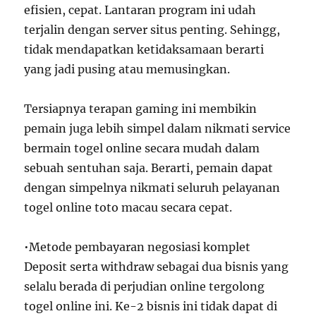
efisien, cepat. Lantaran program ini udah
terjalin dengan server situs penting. Sehingg,
tidak mendapatkan ketidaksamaan berarti
yang jadi pusing atau memusingkan.
Tersiapnya terapan gaming ini membikin
pemain juga lebih simpel dalam nikmati service
bermain togel online secara mudah dalam
sebuah sentuhan saja. Berarti, pemain dapat
dengan simpelnya nikmati seluruh pelayanan
togel online toto macau secara cepat.
•Metode pembayaran negosiasi komplet
Deposit serta withdraw sebagai dua bisnis yang
selalu berada di perjudian online tergolong
togel online ini. Ke-2 bisnis ini tidak dapat di