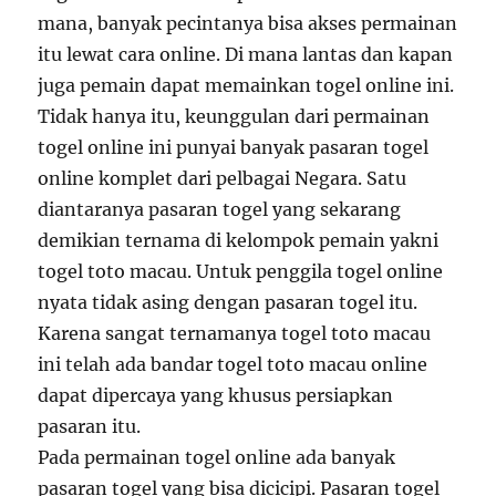
mana, banyak pecintanya bisa akses permainan
itu lewat cara online. Di mana lantas dan kapan
juga pemain dapat memainkan togel online ini.
Tidak hanya itu, keunggulan dari permainan
togel online ini punyai banyak pasaran togel
online komplet dari pelbagai Negara. Satu
diantaranya pasaran togel yang sekarang
demikian ternama di kelompok pemain yakni
togel toto macau. Untuk penggila togel online
nyata tidak asing dengan pasaran togel itu.
Karena sangat ternamanya togel toto macau
ini telah ada bandar togel toto macau online
dapat dipercaya yang khusus persiapkan
pasaran itu.
Pada permainan togel online ada banyak
pasaran togel yang bisa dicicipi. Pasaran togel