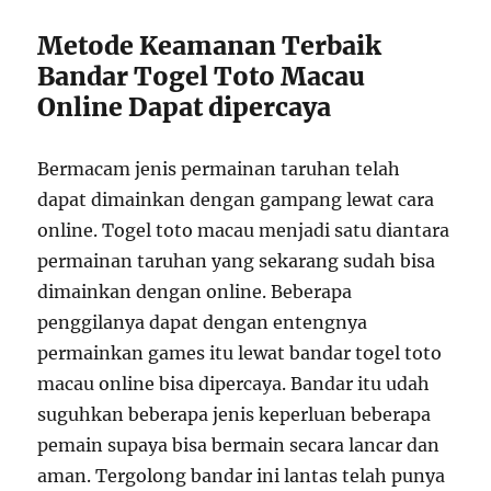
Metode Keamanan Terbaik
Bandar Togel Toto Macau
Online Dapat dipercaya
Bermacam jenis permainan taruhan telah
dapat dimainkan dengan gampang lewat cara
online. Togel toto macau menjadi satu diantara
permainan taruhan yang sekarang sudah bisa
dimainkan dengan online. Beberapa
penggilanya dapat dengan entengnya
permainkan games itu lewat bandar togel toto
macau online bisa dipercaya. Bandar itu udah
suguhkan beberapa jenis keperluan beberapa
pemain supaya bisa bermain secara lancar dan
aman. Tergolong bandar ini lantas telah punya