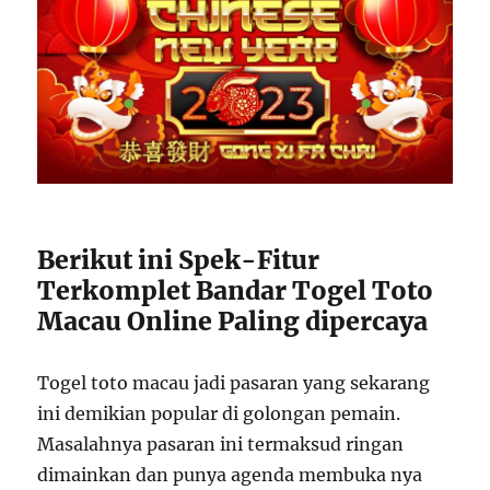
Berikut ini Spek-Fitur
Terkomplet Bandar Togel Toto
Macau Online Paling dipercaya
Togel toto macau jadi pasaran yang sekarang
ini demikian popular di golongan pemain.
Masalahnya pasaran ini termaksud ringan
dimainkan dan punya agenda membuka nya