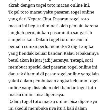
akrab dengan togel toto macau online ini.
Togel toto macau yaitu pasaran togel online
yang dari Negara Cina. Pasaran togel toto
macau ini begitu diminati oleh pemain karena
langkah permainkan pasaran itu sangatlah
simpel sekali. Dalam togel toto macau ini
pemain cuman perlu menerka 2 digit angka
yang hendak keluar bandar. Kalau tebakannya
betul akan keluar jadi juaranya. Tetapi, soal
membuat special dari pasaran togel online ini
dan tak ditemui di pasar togel online yang lain
yakni dalam pembukaan angka keluaran togel
online yang disiapkan oleh bandar togel toto
macau online bisa dipercaya.
Dalam togel toto macau online bisa dipercaya
ini skedul membuka nya itu 4 kali dalam