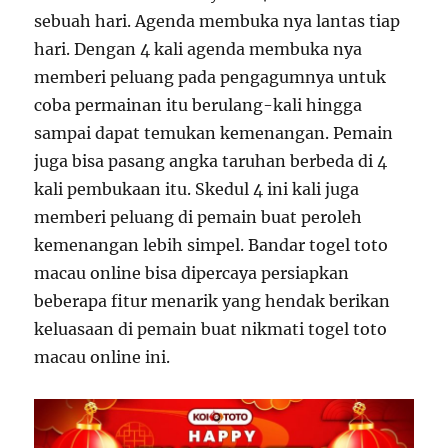
sebuah hari. Agenda membuka nya lantas tiap
hari. Dengan 4 kali agenda membuka nya
memberi peluang pada pengagumnya untuk
coba permainan itu berulang-kali hingga
sampai dapat temukan kemenangan. Pemain
juga bisa pasang angka taruhan berbeda di 4
kali pembukaan itu. Skedul 4 ini kali juga
memberi peluang di pemain buat peroleh
kemenangan lebih simpel. Bandar togel toto
macau online bisa dipercaya persiapkan
beberapa fitur menarik yang hendak berikan
keluasaan di pemain buat nikmati togel toto
macau online ini.