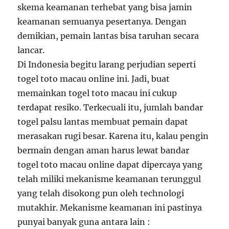
skema keamanan terhebat yang bisa jamin
keamanan semuanya pesertanya. Dengan
demikian, pemain lantas bisa taruhan secara
lancar.
Di Indonesia begitu larang perjudian seperti
togel toto macau online ini. Jadi, buat
memainkan togel toto macau ini cukup
terdapat resiko. Terkecuali itu, jumlah bandar
togel palsu lantas membuat pemain dapat
merasakan rugi besar. Karena itu, kalau pengin
bermain dengan aman harus lewat bandar
togel toto macau online dapat dipercaya yang
telah miliki mekanisme keamanan terunggul
yang telah disokong pun oleh technologi
mutakhir. Mekanisme keamanan ini pastinya
punyai banyak guna antara lain :