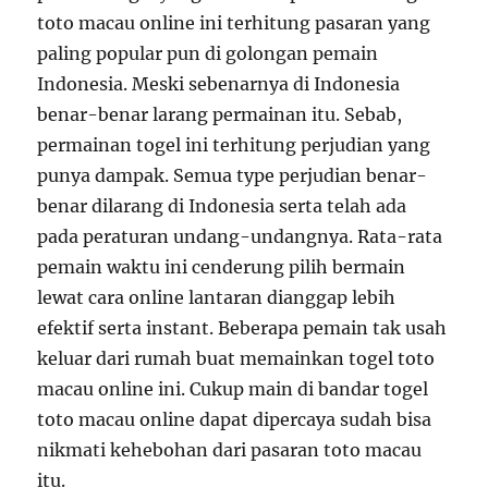
toto macau online ini terhitung pasaran yang
paling popular pun di golongan pemain
Indonesia. Meski sebenarnya di Indonesia
benar-benar larang permainan itu. Sebab,
permainan togel ini terhitung perjudian yang
punya dampak. Semua type perjudian benar-
benar dilarang di Indonesia serta telah ada
pada peraturan undang-undangnya. Rata-rata
pemain waktu ini cenderung pilih bermain
lewat cara online lantaran dianggap lebih
efektif serta instant. Beberapa pemain tak usah
keluar dari rumah buat memainkan togel toto
macau online ini. Cukup main di bandar togel
toto macau online dapat dipercaya sudah bisa
nikmati kehebohan dari pasaran toto macau
itu.