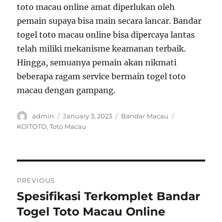
toto macau online amat diperlukan oleh
pemain supaya bisa main secara lancar. Bandar
togel toto macau online bisa dipercaya lantas
telah miliki mekanisme keamanan terbaik.
Hingga, semuanya pemain akan nikmati
beberapa ragam service bermain togel toto
macau dengan gampang.
Author
Posted
Categories
Tags
admin
January 3, 2023
Bandar Macau
on
KOITOTO
,
Toto Macau
Post
PREVIOUS
navigation
Spesifikasi Terkomplet Bandar
Previous
post:
Togel Toto Macau Online