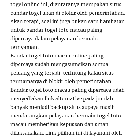
togel online ini, diantaranya merupakan situs
bandar togel akan di blokir oleh pemerintahan.
Akan tetapi, soal ini juga bukan satu hambatan
untuk bandar togel toto macau paling
dipercaya dalam pelayanan bermain
ternyaman.
Bandar togel toto macau online paling
dipercaya sudah mengasumsikan semua
peluang yang terjadi, terhitung kalau situs
terutamanya di blokir oleh pemerintahan.
Bandar togel toto macau paling dipercaya udah
menyediakan link alternative pada jumlah
banyak menjadi backup situs supaya masih
mendatangkan pelayanan bermain togel toto
macau memberikan kepuasan dan aman
dilaksanakan. Link pilihan ini di layanani oleh