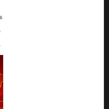
li
e
.