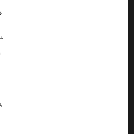
g
a.
n
p
,