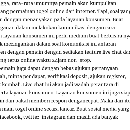
ingga, rata-rata umumnya pemain akan kumpulkan
ang permainan togel online dari internet. Tapi, soal yan
n dengan menanyakan pada layanan konsumen. Buat
nganan dalam melakukan komunikasi dengan cara
 layanan konsumen ini perlu medium buat berbicara ny
uk meringankan dalam soal komunikasi ini antaran
n dengan pemain dengan sediakan feature live chat da
yang terus online waktu 24jam non-stop.
 pemain juga dapat dengan bebas ajukan pertanyaan,
h, minta pendapat, verifikasi deposit, ajukan register,
 kembali. Live chat ini akan jadi wadah perantara di
erta layanan konsumen. Layanan konsumen ini juga sia
 dan bakal memberi respon dengancepat. Maka dari itu
 main togel online secara lancar. Buat sosial media yang
 facebook, twitter, instagram dan masih ada banyak