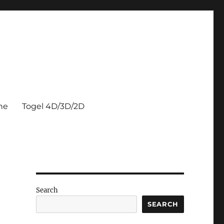
ne
Togel 4D/3D/2D
Search
SEARCH