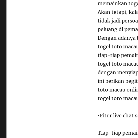
memainkan togel
Akan tetapi, kal
tidak jadi pers
peluang di pem
Dengan adanya b
togel toto maca
tiap-tiap pemai
togel toto macau
dengan menyiapk
ini berikan beg
toto macau onlin
togel toto macau
•Fitur live chat 
Tiap-tiap pemai