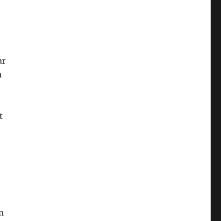
ar
n
t
n