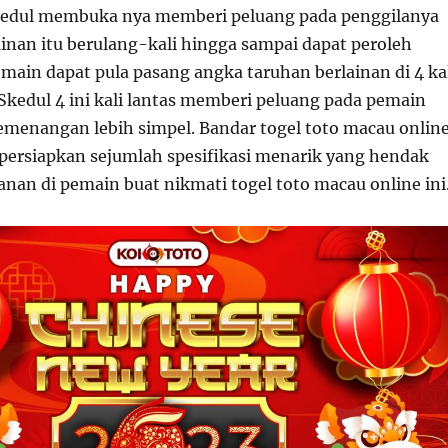
skedul membuka nya memberi peluang pada penggilanya
inan itu berulang-kali hingga sampai dapat peroleh
ain dapat pula pasang angka taruhan berlainan di 4 ka
Skedul 4 ini kali lantas memberi peluang pada pemain
menangan lebih simpel. Bandar togel toto macau onlin
 persiapkan sejumlah spesifikasi menarik yang hendak
nan di pemain buat nikmati togel toto macau online ini