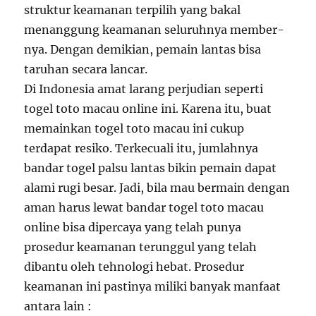
struktur keamanan terpilih yang bakal
menanggung keamanan seluruhnya member-
nya. Dengan demikian, pemain lantas bisa
taruhan secara lancar.
Di Indonesia amat larang perjudian seperti
togel toto macau online ini. Karena itu, buat
memainkan togel toto macau ini cukup
terdapat resiko. Terkecuali itu, jumlahnya
bandar togel palsu lantas bikin pemain dapat
alami rugi besar. Jadi, bila mau bermain dengan
aman harus lewat bandar togel toto macau
online bisa dipercaya yang telah punya
prosedur keamanan terunggul yang telah
dibantu oleh tehnologi hebat. Prosedur
keamanan ini pastinya miliki banyak manfaat
antara lain :