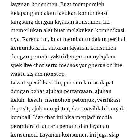
layanan konsumen. Buat memperoleh
kelapangan dalam lakukan komunikasi
langsung dengan layanan konsumen ini
memerlukan alat buat melakukan komunikasi
nya. Karena itu, buat membantu dalam perihal
komunikasi ini antaran layanan konsumen
dengan pemain yakni dengan menyiapkan
spek live chat serta medsos yang terus online
waktu 24jam nonstop.
Lewat spesifikasi itu, pemain lantas dapat
dengan bebas ajukan pertanyaan, ajukan
keluh-kesah, memohon petunjuk, verifikasi
deposit, ajukan register, dan masihlah banyak
kembali. Live chat ini bisa menjadi media
perantara di antara pemain dan layanan
konsumen. Layanan konsumen ini juga siap