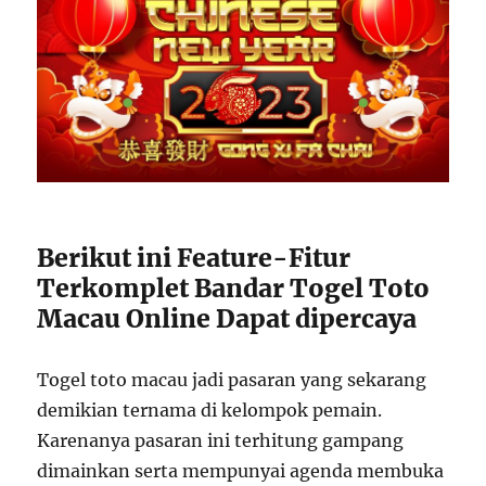
Berikut ini Feature-Fitur
Terkomplet Bandar Togel Toto
Macau Online Dapat dipercaya
Togel toto macau jadi pasaran yang sekarang
demikian ternama di kelompok pemain.
Karenanya pasaran ini terhitung gampang
dimainkan serta mempunyai agenda membuka