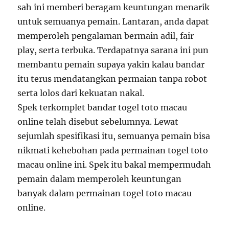
sah ini memberi beragam keuntungan menarik
untuk semuanya pemain. Lantaran, anda dapat
memperoleh pengalaman bermain adil, fair
play, serta terbuka. Terdapatnya sarana ini pun
membantu pemain supaya yakin kalau bandar
itu terus mendatangkan permaian tanpa robot
serta lolos dari kekuatan nakal.
Spek terkomplet bandar togel toto macau
online telah disebut sebelumnya. Lewat
sejumlah spesifikasi itu, semuanya pemain bisa
nikmati kehebohan pada permainan togel toto
macau online ini. Spek itu bakal mempermudah
pemain dalam memperoleh keuntungan
banyak dalam permainan togel toto macau
online.