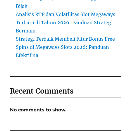
Bijak
Analisis RTP dan Volatilitas Slot Megaways
Terbaru di Tahun 2026: Panduan Strategi
Bermain
Strategi Terbaik Membeli Fitur Bonus Free
Spins di Megaways Slots 2026: Panduan
Efektif na
Recent Comments
No comments to show.