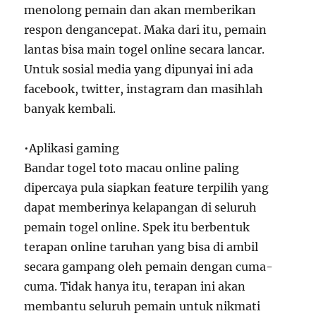
menolong pemain dan akan memberikan
respon dengancepat. Maka dari itu, pemain
lantas bisa main togel online secara lancar.
Untuk sosial media yang dipunyai ini ada
facebook, twitter, instagram dan masihlah
banyak kembali.
•Aplikasi gaming
Bandar togel toto macau online paling
dipercaya pula siapkan feature terpilih yang
dapat memberinya kelapangan di seluruh
pemain togel online. Spek itu berbentuk
terapan online taruhan yang bisa di ambil
secara gampang oleh pemain dengan cuma-
cuma. Tidak hanya itu, terapan ini akan
membantu seluruh pemain untuk nikmati