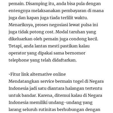
pemain. Disamping itu, anda bisa pula dengan
entengnya melaksanakan pembayaran di mana
juga dan kapan juga tiada terlilit waktu.
Menariknya, proses negosiasi lewat pulsa ini
juga tidak potong cost. Modal taruhan yang
dikeluarkan oleh pemain juga condong kecil.
Tetapi, anda lantas mesti pastikan kalau
operator yang dipakai sama bernomor
telephone yang telah didaftarkan.
•Fitur link alternative online
Mendatangkan service bermain togel di Negara
Indonesia jadi satu diantara halangan tertentu
untuk bandar. Karena, ditemui kalau di Negara
Indonesia memiliki undang-undang yang
larang seluruh rutinitas berhubungan dengan