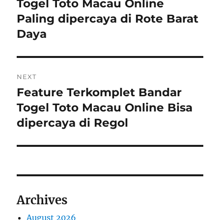
post:
Togel Toto Macau Online
Paling dipercaya di Rote Barat
Daya
NEXT
Feature Terkomplet Bandar
Next
post:
Togel Toto Macau Online Bisa
dipercaya di Regol
Archives
August 2026