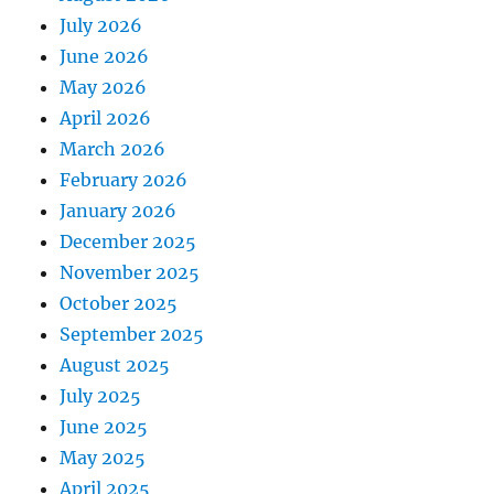
July 2026
June 2026
May 2026
April 2026
March 2026
February 2026
January 2026
December 2025
November 2025
October 2025
September 2025
August 2025
July 2025
June 2025
May 2025
April 2025