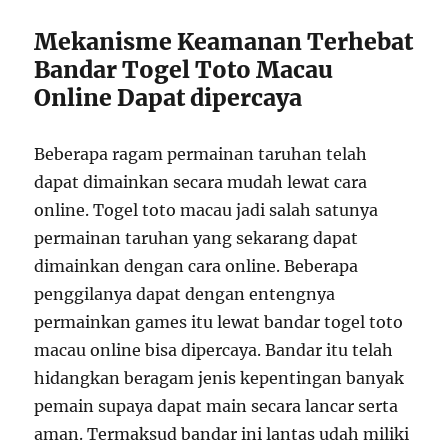
Mekanisme Keamanan Terhebat
Bandar Togel Toto Macau
Online Dapat dipercaya
Beberapa ragam permainan taruhan telah
dapat dimainkan secara mudah lewat cara
online. Togel toto macau jadi salah satunya
permainan taruhan yang sekarang dapat
dimainkan dengan cara online. Beberapa
penggilanya dapat dengan entengnya
permainkan games itu lewat bandar togel toto
macau online bisa dipercaya. Bandar itu telah
hidangkan beragam jenis kepentingan banyak
pemain supaya dapat main secara lancar serta
aman. Termaksud bandar ini lantas udah miliki