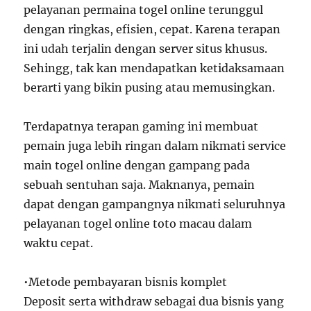
pelayanan permaina togel online terunggul
dengan ringkas, efisien, cepat. Karena terapan
ini udah terjalin dengan server situs khusus.
Sehingg, tak kan mendapatkan ketidaksamaan
berarti yang bikin pusing atau memusingkan.
Terdapatnya terapan gaming ini membuat
pemain juga lebih ringan dalam nikmati service
main togel online dengan gampang pada
sebuah sentuhan saja. Maknanya, pemain
dapat dengan gampangnya nikmati seluruhnya
pelayanan togel online toto macau dalam
waktu cepat.
•Metode pembayaran bisnis komplet
Deposit serta withdraw sebagai dua bisnis yang