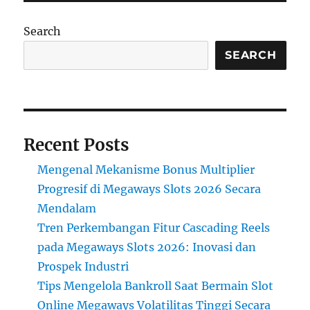
Search
SEARCH
Recent Posts
Mengenal Mekanisme Bonus Multiplier
Progresif di Megaways Slots 2026 Secara
Mendalam
Tren Perkembangan Fitur Cascading Reels
pada Megaways Slots 2026: Inovasi dan
Prospek Industri
Tips Mengelola Bankroll Saat Bermain Slot
Online Megaways Volatilitas Tinggi Secara