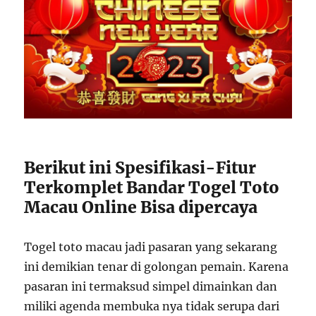
Berikut ini Spesifikasi-Fitur
Terkomplet Bandar Togel Toto
Macau Online Bisa dipercaya
Togel toto macau jadi pasaran yang sekarang
ini demikian tenar di golongan pemain. Karena
pasaran ini termaksud simpel dimainkan dan
miliki agenda membuka nya tidak serupa dari