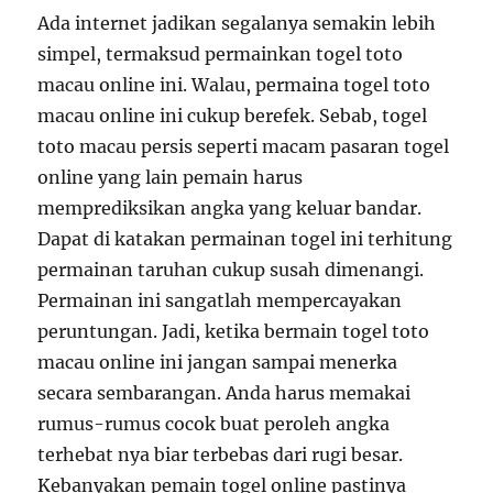
Ada internet jadikan segalanya semakin lebih
simpel, termaksud permainkan togel toto
macau online ini. Walau, permaina togel toto
macau online ini cukup berefek. Sebab, togel
toto macau persis seperti macam pasaran togel
online yang lain pemain harus
memprediksikan angka yang keluar bandar.
Dapat di katakan permainan togel ini terhitung
permainan taruhan cukup susah dimenangi.
Permainan ini sangatlah mempercayakan
peruntungan. Jadi, ketika bermain togel toto
macau online ini jangan sampai menerka
secara sembarangan. Anda harus memakai
rumus-rumus cocok buat peroleh angka
terhebat nya biar terbebas dari rugi besar.
Kebanyakan pemain togel online pastinya