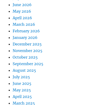
June 2026
May 2026
April 2026
March 2026
February 2026
January 2026
December 2025
November 2025
October 2025
September 2025
August 2025
July 2025
June 2025
May 2025
April 2025
March 2025