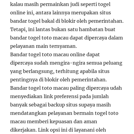
kalau masih permainkan judi seperti togel
online ini, antara lainnya merupakan situs
bandar togel bakal di blokir oleh pemerintahan.
Tetapi, ini lantas bukan satu hambatan buat
bandar togel toto macau dapat dipercaya dalam
pelayanan main ternyaman.
Bandar togel toto macau online dapat
dipercaya sudah mengira-ngira semua peluang
yang berlangsung, terhitung apabila situs
pentingnya di blokir oleh pemerintahan.
Bandar togel toto macau paling dipercaya udah
menyediakan link preferensi pada jumlah
banyak sebagai backup situs supaya masih
mendatangkan pelayanan bermain togel toto
macau memberi kepuasan dan aman
dikerjakan. Link opsi ini di layanani oleh