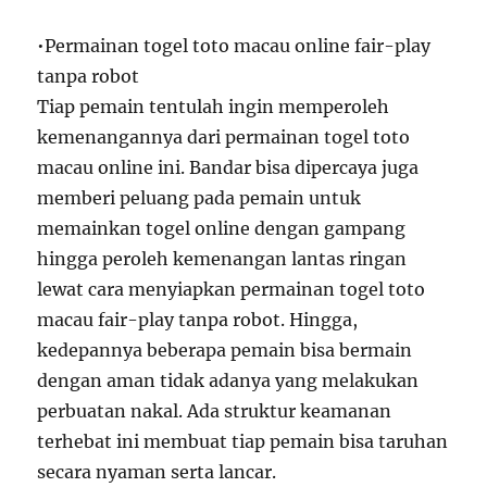
•Permainan togel toto macau online fair-play
tanpa robot
Tiap pemain tentulah ingin memperoleh
kemenangannya dari permainan togel toto
macau online ini. Bandar bisa dipercaya juga
memberi peluang pada pemain untuk
memainkan togel online dengan gampang
hingga peroleh kemenangan lantas ringan
lewat cara menyiapkan permainan togel toto
macau fair-play tanpa robot. Hingga,
kedepannya beberapa pemain bisa bermain
dengan aman tidak adanya yang melakukan
perbuatan nakal. Ada struktur keamanan
terhebat ini membuat tiap pemain bisa taruhan
secara nyaman serta lancar.