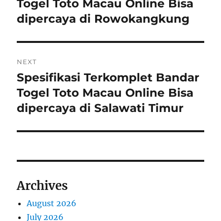
post:
Togel Toto Macau Online Bisa
dipercaya di Rowokangkung
NEXT
Spesifikasi Terkomplet Bandar
Next
post:
Togel Toto Macau Online Bisa
dipercaya di Salawati Timur
Archives
August 2026
July 2026