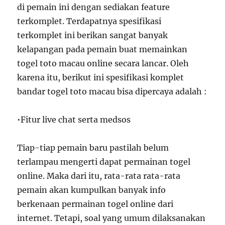
di pemain ini dengan sediakan feature
terkomplet. Terdapatnya spesifikasi
terkomplet ini berikan sangat banyak
kelapangan pada pemain buat memainkan
togel toto macau online secara lancar. Oleh
karena itu, berikut ini spesifikasi komplet
bandar togel toto macau bisa dipercaya adalah :
•Fitur live chat serta medsos
Tiap-tiap pemain baru pastilah belum
terlampau mengerti dapat permainan togel
online. Maka dari itu, rata-rata rata-rata
pemain akan kumpulkan banyak info
berkenaan permainan togel online dari
internet. Tetapi, soal yang umum dilaksanakan