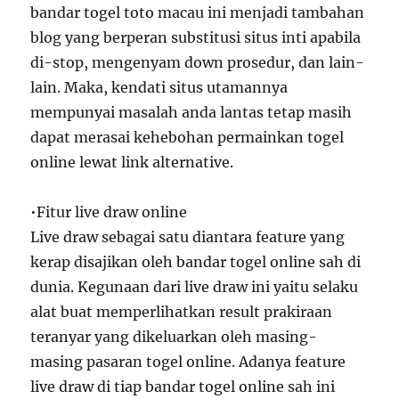
bandar togel toto macau ini menjadi tambahan
blog yang berperan substitusi situs inti apabila
di-stop, mengenyam down prosedur, dan lain-
lain. Maka, kendati situs utamannya
mempunyai masalah anda lantas tetap masih
dapat merasai kehebohan permainkan togel
online lewat link alternative.
•Fitur live draw online
Live draw sebagai satu diantara feature yang
kerap disajikan oleh bandar togel online sah di
dunia. Kegunaan dari live draw ini yaitu selaku
alat buat memperlihatkan result prakiraan
teranyar yang dikeluarkan oleh masing-
masing pasaran togel online. Adanya feature
live draw di tiap bandar togel online sah ini