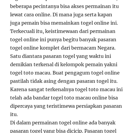
beberapa pecintanya bisa akses permainan itu
lewat cara online. Di mana juga serta kapan
juga pemain bisa memainkan togel online ini.
Terkecuali itu, keistimewaan dari permainan
togel online ini punya begitu banyak pasaran
togel online komplet dari bermacam Negara.
Satu diantara pasaran togel yang waktu ini
demikian terkenal di kelompok pemain yakni
togel toto macau. Buat pengagum togel online
pastilah tidak asing dengan pasaran togel itu.
Karena sangat terkenalnya togel toto macau ini
telah ada bandar togel toto macau online bisa
dipercaya yang teristimewa persiapkan pasaran
itu.
Di dalam permainan togel online ada banyak
pasaran togel yang bisa dicicip. Pasaran togel