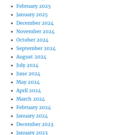
February 2025
January 2025
December 2024
November 2024
October 2024
September 2024
August 2024
July 2024
June 2024
May 2024
April 2024
March 2024
February 2024
January 2024
December 2023
January 2023