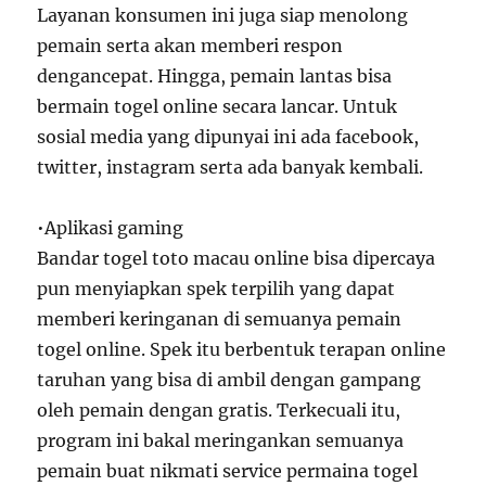
Layanan konsumen ini juga siap menolong
pemain serta akan memberi respon
dengancepat. Hingga, pemain lantas bisa
bermain togel online secara lancar. Untuk
sosial media yang dipunyai ini ada facebook,
twitter, instagram serta ada banyak kembali.
•Aplikasi gaming
Bandar togel toto macau online bisa dipercaya
pun menyiapkan spek terpilih yang dapat
memberi keringanan di semuanya pemain
togel online. Spek itu berbentuk terapan online
taruhan yang bisa di ambil dengan gampang
oleh pemain dengan gratis. Terkecuali itu,
program ini bakal meringankan semuanya
pemain buat nikmati service permaina togel