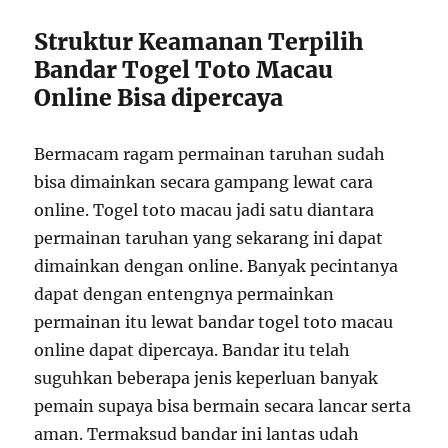
Struktur Keamanan Terpilih
Bandar Togel Toto Macau
Online Bisa dipercaya
Bermacam ragam permainan taruhan sudah
bisa dimainkan secara gampang lewat cara
online. Togel toto macau jadi satu diantara
permainan taruhan yang sekarang ini dapat
dimainkan dengan online. Banyak pecintanya
dapat dengan entengnya permainkan
permainan itu lewat bandar togel toto macau
online dapat dipercaya. Bandar itu telah
suguhkan beberapa jenis keperluan banyak
pemain supaya bisa bermain secara lancar serta
aman. Termaksud bandar ini lantas udah