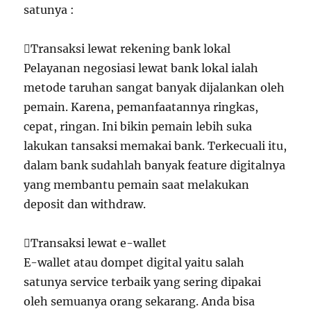
satunya :
Transaksi lewat rekening bank lokal
Pelayanan negosiasi lewat bank lokal ialah
metode taruhan sangat banyak dijalankan oleh
pemain. Karena, pemanfaatannya ringkas,
cepat, ringan. Ini bikin pemain lebih suka
lakukan tansaksi memakai bank. Terkecuali itu,
dalam bank sudahlah banyak feature digitalnya
yang membantu pemain saat melakukan
deposit dan withdraw.
Transaksi lewat e-wallet
E-wallet atau dompet digital yaitu salah
satunya service terbaik yang sering dipakai
oleh semuanya orang sekarang. Anda bisa