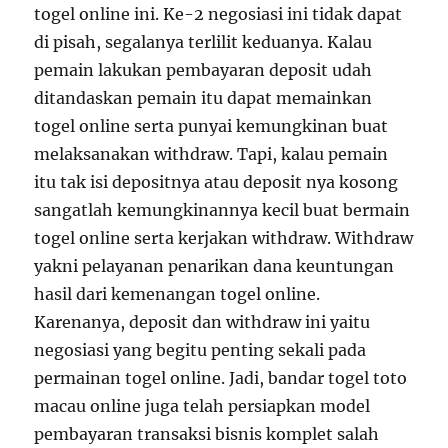
togel online ini. Ke-2 negosiasi ini tidak dapat
di pisah, segalanya terlilit keduanya. Kalau
pemain lakukan pembayaran deposit udah
ditandaskan pemain itu dapat memainkan
togel online serta punyai kemungkinan buat
melaksanakan withdraw. Tapi, kalau pemain
itu tak isi depositnya atau deposit nya kosong
sangatlah kemungkinannya kecil buat bermain
togel online serta kerjakan withdraw. Withdraw
yakni pelayanan penarikan dana keuntungan
hasil dari kemenangan togel online.
Karenanya, deposit dan withdraw ini yaitu
negosiasi yang begitu penting sekali pada
permainan togel online. Jadi, bandar togel toto
macau online juga telah persiapkan model
pembayaran transaksi bisnis komplet salah