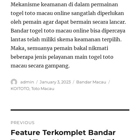
Mekanisme keamanan di dalam permainan
togel toto macau online sangatlah diperlukan
oleh pemain agar dapat bermain secara lancar.
Bandar togel toto macau online bisa dipercaya
lantas telah miliki skema keamanan terpilih.
Maka, semuanya pemain bakal nikmati
beberapa jenis pelayanan main togel toto
macau secara gampang.
Author
Posted
Categories
Tags
admin
January 3, 2023
Bandar Macau
on
KOITOTO
,
Toto Macau
Post
PREVIOUS
navigation
Feature Terkomplet Bandar
Previous